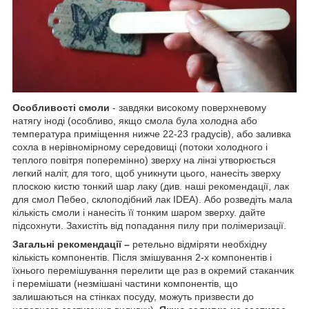
Особливості смоли
- завдяки високому поверхневому
натягу іноді (особливо, якщо смола була холодна або
температура приміщення нижче 22-23 градусів), або заливка
сохла в нерівномірному середовищі (потоки холодного і
теплого повітря поперемінно) зверху на лінзі утворюється
легкий наліт, для того, щоб уникнути цього, нанесіть зверху
плоскою кистю тонкий шар лаку (див. наші рекомендації, лак
для смол Пебео, склоподібний лак IDEA). Або розведіть мала
кількість смоли і нанесіть її тонким шаром зверху. дайте
підсохнути. Захистіть від попадання пилу при полімеризації.
Загальні рекомендації –
ретельно відміряти необхідну
кількість компонентів. Після змішування 2-х компонентів і
їхнього перемішування перелити ще раз в окремий стаканчик
і перемішати (незмішані частини компонентів, що
залишаються на стінках посуду, можуть призвести до