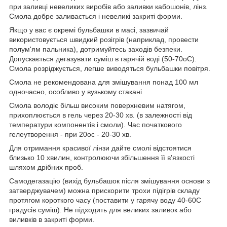
при заливці невеликих виробів або заливки кабошонів, лінз.
Смола добре заливається і невеликі закриті форми.
Якщо у вас є окремі бульбашки в масі, зазвичай
використовується швидкий розігрів (наприклад, провести
полум'ям пальника), дотримуйтесь заходів безпеки.
Допускається дегазувати суміш в гарячій воді (50-70оС).
Смола розріджується, легше виводяться бульбашки повітря.
Смола не рекомендована для змішування понад 100 мл
одночасно, особливо у вузькому стакані
Смола володіє більш високим поверхневим натягом,
прихоплюється в гель через 20-30 хв. (в залежності від
температури компонентів і смоли). Час початкового
гелеутворення - при 20ос - 20-30 хв.
Для отримання красивої лінзи дайте смолі відстоятися
близько 10 хвилин, контролюючи збільшення її в'язкості
шляхом дрібних проб.
Самодегазацію (вихід бульбашок після змішування основи з
затверджувачем) можна прискорити трохи підігрів складу
протягом короткого часу (поставити у гарячу воду 40-60С
градусів суміш). Не підходить для великих заливок або
виливків в закриті форми.