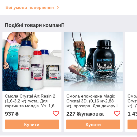
Всі умови повернення
Подібні товари компанії
Смола Crystal Art Resin 2
Смола епоксидна Magic
Смол
(1,6-3,2 кг) густа. Для
Crystal 3D. (0,16 кг-2,88
Cryst
картин та молдів. Уп. 1,6
кг), прозора. Для декору і
кг).
кг
прикрас. Зразок. Уп. 0,16
пове
937
227
1 4
₴
₴/упаковка
кг
Купити
Купити