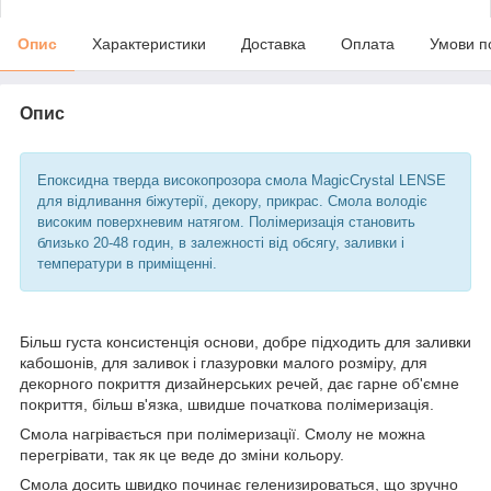
Опис
Характеристики
Доставка
Оплата
Умови п
Опис
Епоксидна тверда високопрозора смола MagicCrystal LENSE
для відливання біжутерії, декору, прикрас. Смола володіє
високим поверхневим натягом. Полімеризація становить
близько 20-48 годин, в залежності від обсягу, заливки і
температури в приміщенні.
Більш густа консистенція основи, добре підходить для заливки
кабошонів, для заливок і глазуровки малого розміру, для
декорного покриття дизайнерських речей, дає гарне об'ємне
покриття, більш в'язка, швидше початкова полімеризація.
Смола нагрівається при полімеризації. Смолу не можна
перегрівати, так як це веде до зміни кольору.
Смола досить швидко починає геленизироваться, що зручно