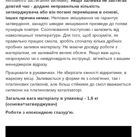
неповного застигання виливки).
Якщо заливка не застигає
довгий час - додано неправильна кількість
затверджувача або він погано перемішана в основі,
інших причин немає.
Неповне змішування не гарантує
затвердіння, занадто швидке змішування призведе до появи
пухирців повітря. Схоплювання поступово і залежить від
навколишньої температури. Для того, щоб зрозуміти, як
правильно працює смола, зробіть спочатку кілька дрібних
пробних заливок матеріалу. Не маючи досвіду роботи з
матеріалом, не заливайте великі обсяги. Якщо вам щось
незрозуміло чи є невідповідність інструкції, зв'яжіться з вашим
менеджером відразу.
Працювати в рукавичках. Не зберігати ємності відкритими, в
жаркому місці. Заливається у форми як з олов'яних, так і
платинових силіконів, але більш стійкими до смол вважаються
силікони на платиновому каталізаторі.
Загальна вага матеріалу в упаковці - 1,6 кг
(основа+затверджувач)
Роботи з епоксидною глазур'ю.