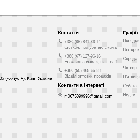
Графік
Понеділ
+380 (66) 841-86-14
Силікон, поліуретан, смола
Вівторок
+380 (67) 127-96-16
Середа
Епоксидна смола, віск, олії
Четвер
+380 (50) 465-66-88
Відділ оптових продажів
Пʼятниця
6 (корпус А), Київ, Україна
Субота
Неділя
m0675099996@gmail.com