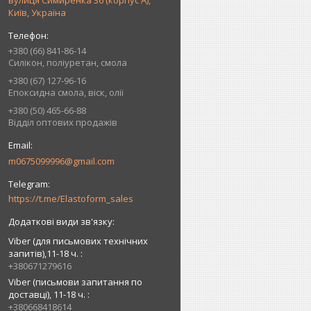
вулиця Симиренка 36 (корпус А),
Київ, Україна
+380 (66) 841-86-14
Силікон, поліуретан, смола
+380 (67) 127-96-16
Епоксидна смола, віск, олії
+380 (50) 465-66-88
Відділ оптових продажів
m0675099996@gmail.com
https://t.me/Elastoform_sales
Viber (для письмових технічних
запитів),11-18 ч.
+380671279616
Viber (письмови запитання по
доставці), 11-18 ч.
+380668418614