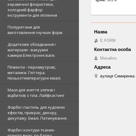
керамічної флористики,
холодний фарфор.
Інструменти для ліплення
Поліуретани для
виготовлення гнучких форм.
E.FORM
Додаткове обладнання і
матеріали - вакуумні
камери.Електронні ваги.
Михайло
Пігменти - перламутрові,
металики. Гліттера.
вулиця Симиренка 3
Низькотемпературні емалі.
Маси для зняття зліпків і
відбитків з тіла. Лайфкастинг
Фарби і пастель для художніх
ефектів, прикрас, декору,
декупажу. Емалі. Патинування.
Фарби і контури тканин
різного виду, по батіку