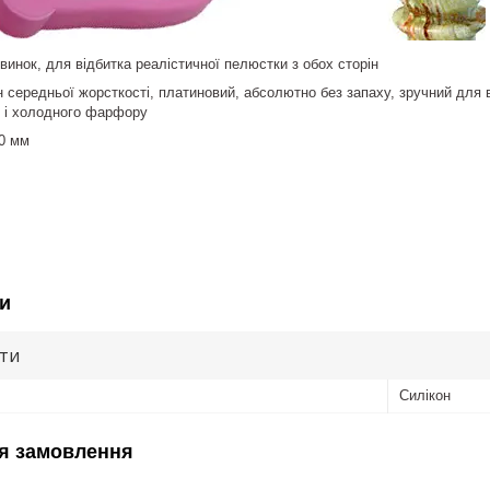
винок, для відбитка реалістичної пелюстки з обох сторін
н середньої жорсткості, платиновий, абсолютно без запаху, зручний для 
 і холодного фарфору
40 мм
и
ути
Силікон
я замовлення