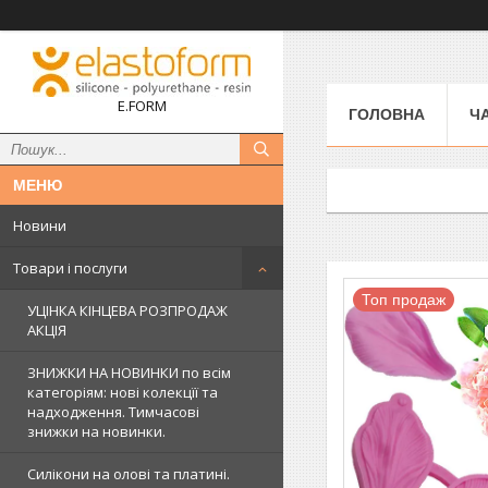
E.FORM
ГОЛОВНА
Ч
Новини
Товари і послуги
Топ продаж
УЦІНКА КІНЦЕВА РОЗПРОДАЖ
АКЦІЯ
ЗНИЖКИ НА НОВИНКИ по всім
категоріям: нові колекцїї та
надходження. Тимчасові
знижки на новинки.
Силікони на олові та платині.