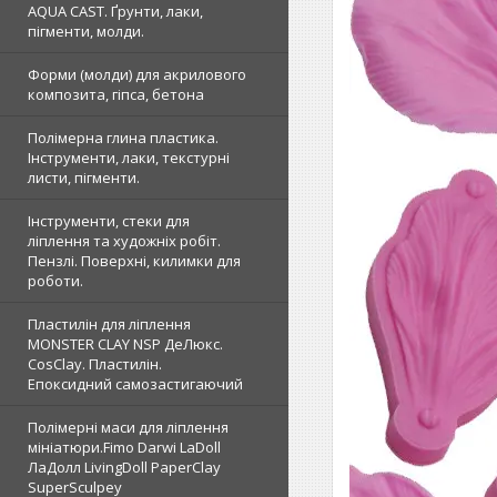
AQUA CAST. Ґрунти, лаки,
пігменти, молди.
Форми (молди) для акрилового
композита, гіпса, бетона
Полімерна глина пластика.
Інструменти, лаки, текстурні
листи, пігменти.
Інструменти, стеки для
ліплення та художніх робіт.
Пензлі. Поверхні, килимки для
роботи.
Пластилін для ліплення
MONSTER CLAY NSP ДеЛюкс.
CosClay. Пластилін.
Епоксидний самозастигаючий
Полімерні маси для ліплення
мініатюри.Fimo Darwi LaDoll
ЛаДолл LivingDoll PaperClay
SuperSculpey