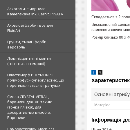
Алкогольне чорнило
Kamenskaya ink, Cernit, PINATA
Складається з 2 поло
Високоякісний силіко
Акрилові фарби і все для
самозастигаючих мас
FluidArt
Розмір близько 80 х 
Грунти, емалі і фарби
аерозоль
Люмінісцентні пігменти
(світяться в темряві)
Пластиморф POLYMORPH
Характеристик
поліморфус - суперпластик, що
переплавляється в гранулах
Основні атриб
Смола CRYSTAL VITRAIL,
барвники для DIP технік
Матеріал
(тонка плівка), для
декоративних виробів.
Барвники
Інформація дл
Самозастигаючі маси для
Ціна:
301 ₴