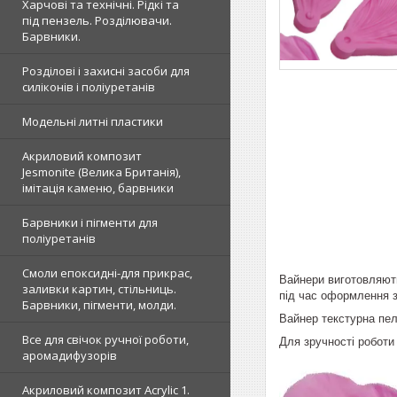
Харчові та технічні. Рідкі та
під пензель. Розділювачи.
Барвники.
Розділові і захисні засоби для
силіконів і поліуретанів
Модельні литні пластики
Акриловий композит
Jesmonite (Велика Британія),
імітація каменю, барвники
Барвники і пігменти для
поліуретанів
Смоли епоксидні-для прикрас,
Вайнери виготовляють
заливки картин, стільниць.
під час оформлення з
Барвники, пігменти, молди.
Вайнер текстурна пе
Все для свічок ручної роботи,
Для зручності роботи
аромадифузорів
Акриловий композит Acrylic 1.