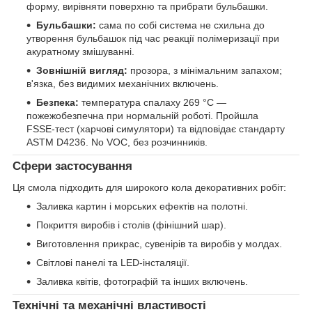
форму, вирівняти поверхню та прибрати бульбашки.
Бульбашки:
сама по собі система не схильна до
утворення бульбашок під час реакції полімеризації при
акуратному змішуванні.
Зовнішній вигляд:
прозора, з мінімальним запахом;
в'язка, без видимих механічних включень.
Безпека:
температура спалаху 269 °C —
пожежобезпечна при нормальній роботі. Пройшла
FSSE-тест (харчові симулятори) та відповідає стандарту
ASTM D4236. No VOC, без розчинників.
Сфери застосування
Ця смола підходить для широкого кола декоративних робіт:
Заливка картин і морських ефектів на полотні.
Покриття виробів і столів (фінішний шар).
Виготовлення прикрас, сувенірів та виробів у молдах.
Світлові панелі та LED-інсталяції.
Заливка квітів, фотографій та інших включень.
Технічні та механічні властивості