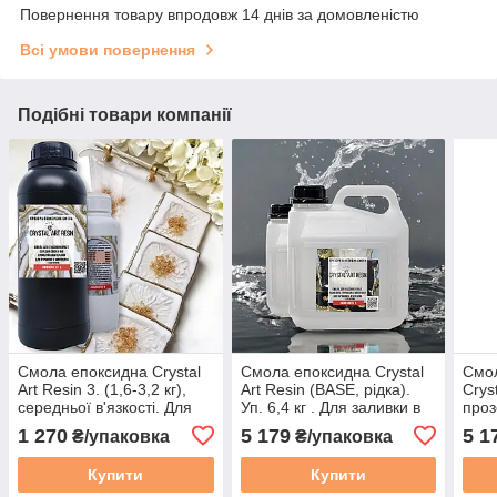
Повернення товару впродовж 14 днів за домовленістю
Всі умови повернення
Подібні товари компанії
Смола епоксидна Crystal
Смола епоксидна Crystal
Смол
Art Resin 3. (1,6-3,2 кг),
Art Resin (BASE, рідка).
Cryst
середньої в'язкості. Для
Уп. 6,4 кг . Для заливки в
проз
картин і молдів. Уп. 1,6 кг
молди та арт робіт
прик
1 270
5 179
5 1
₴/упаковка
₴/упаковка
Купити
Купити