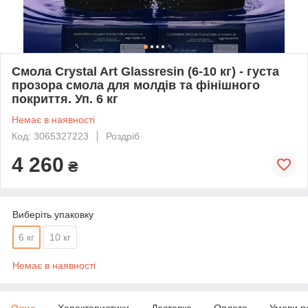
Смола Crystal Art Glassresin (6-10 кг) - густа
прозора смола для молдів та фінішного
покриття. Уп. 6 кг
Немає в наявності
Код: 3065327223
Роздріб
4 260
₴
Виберіть упаковку
6 кг
10 кг
Немає в наявності
Опис
Характеристики
Доставка
Оплата
Умови п