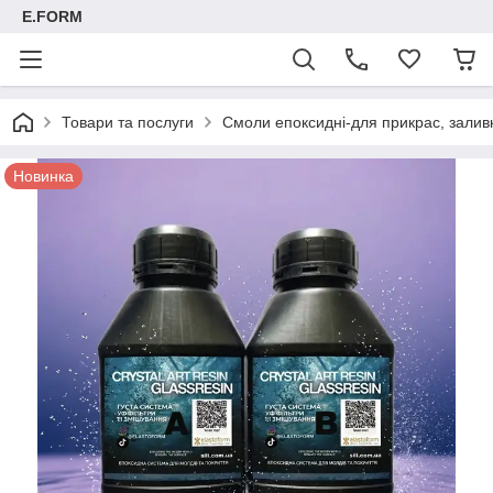
E.FORM
Товари та послуги
Смоли епоксидні-для прикрас, заливк
Новинка