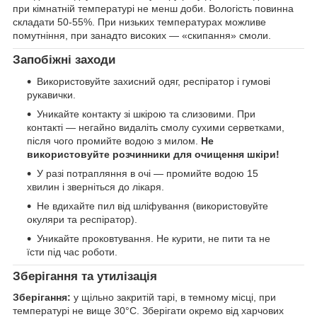
при кімнатній температурі не менш доби. Вологість повинна
складати 50-55%. При низьких температурах можливе
помутніння, при занадто високих — «скипання» смоли.
Запобіжні заходи
Використовуйте захисний одяг, респіратор і гумові
рукавички.
Уникайте контакту зі шкірою та слизовими. При
контакті — негайно видаліть смолу сухими серветками,
після чого промийте водою з милом.
Не
використовуйте розчинники для очищення шкіри!
У разі потрапляння в очі — промийте водою 15
хвилин і зверніться до лікаря.
Не вдихайте пил від шліфування (використовуйте
окуляри та респіратор).
Уникайте проковтування. Не курити, не пити та не
їсти під час роботи.
Зберігання та утилізація
Зберігання:
у щільно закритій тарі, в темному місці, при
температурі не вище 30°С. Зберігати окремо від харчових