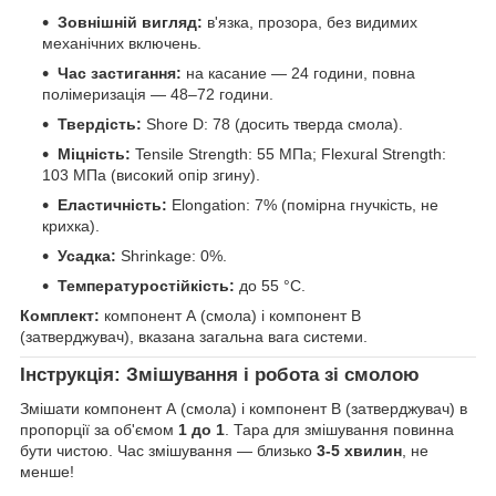
Зовнішній вигляд:
в'язка, прозора, без видимих
механічних включень.
Час застигання:
на касание — 24 години, повна
полімеризація — 48–72 години.
Твердість:
Shore D: 78 (досить тверда смола).
Міцність:
Tensile Strength: 55 МПа; Flexural Strength:
103 МПа (високий опір згину).
Еластичність:
Elongation: 7% (помірна гнучкість, не
крихка).
Усадка:
Shrinkage: 0%.
Температуростійкість:
до 55 °С.
Комплект:
компонент А (смола) і компонент В
(затверджувач), вказана загальна вага системи.
Інструкція: Змішування і робота зі смолою
Змішати компонент А (смола) і компонент B (затверджувач) в
пропорції за об'ємом
1 до 1
. Тара для змішування повинна
бути чистою. Час змішування — близько
3-5 хвилин
, не
менше!