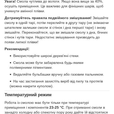
Увага!
Смола чутлива до вологи. Якщо вона вище за 40%,
осушіть приміщення. Це важливо для фінішних шарів, щоб
уникнути амінної плівки.
Дотримуйтесь правила подвійного змішування!
Змішайте
смолу в одній тарі, потім перелийте в другу тару (не знімаючи
шпателем залишки смоли зі стінок і дна першої тари) і знову
змішайте. Переконайтеся, що ви змішали смолу з дна, бічних
стінок і кутів тари. Недостатнє змішування призводить до
появи липкої плівки!
Рекомендації:
Використовуйте широкі дерев'яні стеки.
Смола може бути забарвлена будь-якими
полімерними пігментами.
Видаляйте бульбашки вручну або газовим пальником.
На час застигання захистіть виріб від пилу та протягів
(можна накрити куполом).
Температурний режим
Робота із смолою має бути тільки при температурі
приміщення і компонентів
23-25 °С
. При отриманні смоли в
занадто холодну або спекотну пору року дайте їй відстоятися