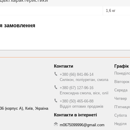
цькі характеристики
1,6 кг
я замовлення
Графік
Понеділ
+380 (66) 841-86-14
Силікон, поліуретан, смола
Вівторок
+380 (67) 127-96-16
Середа
Епоксидна смола, віск, олії
Четвер
+380 (50) 465-66-88
Відділ оптових продажів
Пʼятниця
6 (корпус А), Київ, Україна
Субота
Неділя
m0675099996@gmail.com