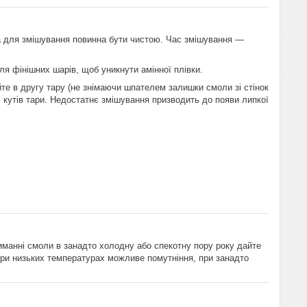
а для змішування повинна бути чистою. Час змішування —
 фінішних шарів, щоб уникнути амінної плівки.
йте в другу тару (не знімаючи шпателем залишки смоли зі стінок
 і кутів тари. Недостатнє змішування призводить до появи липкої
иманні смоли в занадто холодну або спекотну пору року дайте
 При низьких температурах можливе помутніння, при занадто