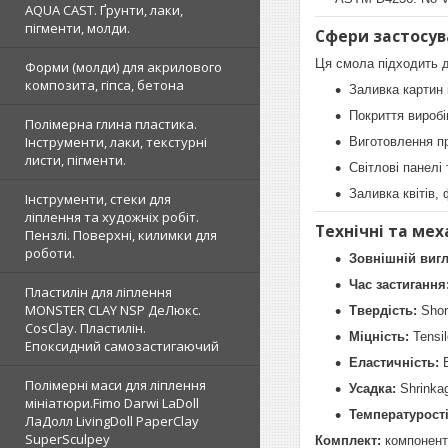
AQUA CAST. Ґрунти, лаки,
пігменти, молди.
Сфери застосув
Ця смола підходить д
Форми (молди) для акрилового
композита, гіпса, бетона
Заливка картин 
Покриття виробів
Полімерна глина пластика.
Інструменти, лаки, текстурні
Виготовлення пр
листи, пігменти.
Світлові панелі 
Заливка квітів,
Інструменти, стеки для
ліплення та художніх робіт.
Технічні та мех
Пензлі. Поверхні, килимки для
роботи.
Зовнішній вигл
Час застигання
Пластилін для ліплення
MONSTER CLAY NSP ДеЛюкс.
Твердість:
Shor
CosClay. Пластилін.
Міцність:
Tensil
Епоксидний самозастигаючий
Еластичність:
E
Полімерні маси для ліплення
Усадка:
Shrinka
мініатюри.Fimo Darwi LaDoll
Температурості
ЛаДолл LivingDoll PaperClay
SuperSculpey
Комплект:
компонент 