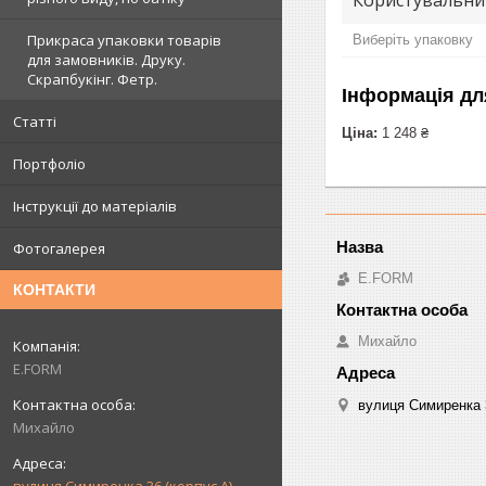
Користувальни
Прикраса упаковки товарів
Виберіть упаковку
для замовників. Друку.
Скрапбукінг. Фетр.
Інформація дл
Статті
Ціна:
1 248 ₴
Портфоліо
Інструкції до матеріалів
Фотогалерея
E.FORM
КОНТАКТИ
Михайло
E.FORM
вулиця Симиренка 3
Михайло