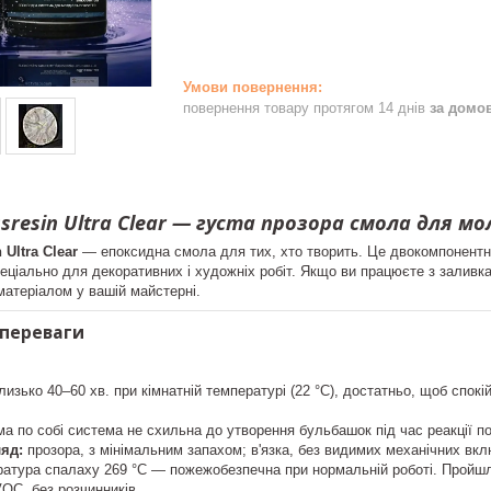
повернення товару протягом 14 днів
за домо
lassresin Ultra Clear — густа прозора смола для 
 Ultra Clear
— епоксидна смола для тих, хто творить. Це двокомпонентна
спеціально для декоративних і художніх робіт. Якщо ви працюєте з зали
матеріалом у вашій майстерні.
 переваги
лизько 40–60 хв. при кімнатній температурі (22 °С), достатньо, щоб спок
а по собі система не схильна до утворення бульбашок під час реакції по
яд:
прозора, з мінімальним запахом; в'язка, без видимих механічних вк
атура спалаху 269 °C — пожежобезпечна при нормальній роботі. Пройшла
OC, без розчинників.