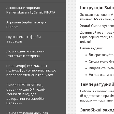
Інструкція: Змі
Алкогольне чорнило
Kamenskaya ink, Cernit, PINATA
Змішати компонент А 
близько
3-5 хвилин
, 
Акрилові фарби і все для
Увага!
Смола чутлива 
FluidArt
Дотримуйтесь прави
Грунти, емалі і фарби
і дна першої тари) і 
аерозоль
плівки!
Рекомендації:
Люмінісцентні пігменти
Використовуйте 
(світяться в темряві)
Смола може бут
Пластиморф POLYMORPH
Видаляйте буль
поліморфус - суперпластик, що
переплавляється в гранулах
На час застиган
Температурни
Смола CRYSTAL VITRAIL,
барвники для DIP технік
Робота із смолою має
(тонка плівка), для
їй відстоятися при к
декоративних виробів.
високих — «скипання
Барвники
Запобіжні захо
Самозастигаючі маси для