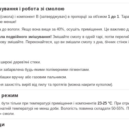
шування і робота зі смолою
(смола) і компонент B (затверджувач) в пропорції за об'ємом
1 до 1
. Тар
не менше!
до вологи. Якщо вона вище за 40%, осушіть приміщення. Це важливо для
ла подвійного змішування!
Змішайте смолу в одній тарі, потім перели
знову змішайте. Переконайтеся, що ви змішали смолу з дна, бічних стінок
широкі дерев'яні стеки.
и забарвлена будь-якими полімерними пігментами.
башки вручну або газовим пальником.
ня захистіть виріб від пилу та протягів (можна накрити куполом).
й режим
 бути тільки при температурі приміщення і компонентів
23-25 °С
. При отр
імнатній температурі не менш доби. Вологість повинна складати 50-55%.
» смоли.
ди