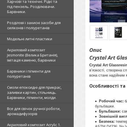
Харчові та технічні. Рідкі та
під пензель. Розділювачи.
Барвники.
Розділові і захисні засоби для
силіконів і поліуретанів
Модельні литні пластики
Опис
Акриловий композит
Jesmonite (Велика Британія),
Crystal Art G
імітація каменю, барвники
Crystal Art Glassresin
в’язкості, створена 
Барвники і пігменти для
вона стане надійним 
поліуретанів
Особливості та
Смоли епоксидні-для прикрас,
заливки картин, стільниць.
Барвники, пігменти, молди.
Робочий час:
б
бульбашки.
Все для свічок ручної роботи,
Бульбашки:
сам
аромадифузорів
Зовнішній вигл
Безпека:
темпер
Акриловий композит Acrylic 1.
ASTM D4236. No V