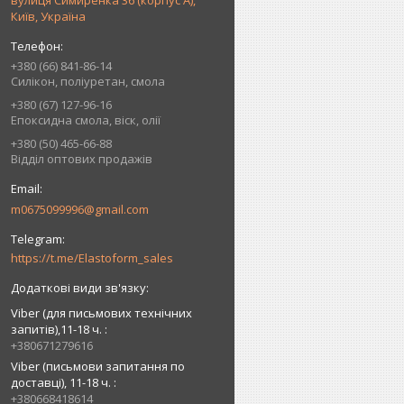
вулиця Симиренка 36 (корпус А),
Київ, Україна
+380 (66) 841-86-14
Силікон, поліуретан, смола
+380 (67) 127-96-16
Епоксидна смола, віск, олії
+380 (50) 465-66-88
Відділ оптових продажів
m0675099996@gmail.com
https://t.me/Elastoform_sales
Viber (для письмових технічних
запитів),11-18 ч.
+380671279616
Viber (письмови запитання по
доставці), 11-18 ч.
+380668418614