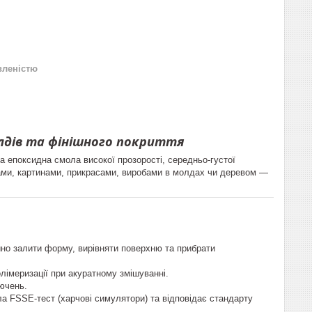
вленістю
молдів та фінішного покриття
 епоксидна смола високої прозорості, середньо-густої
вками, картинами, прикрасами, виробами в молдах чи деревом —
ійно залити форму, вирівняти поверхню та прибрати
лімеризації при акуратному змішуванні.
лючень.
 FSSE-тест (харчові симулятори) та відповідає стандарту