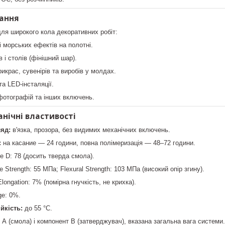
ання
ля широкого кола декоративних робіт:
і морських ефектів на полотні.
 і столів (фінішний шар).
икрас, сувенірів та виробів у молдах.
та LED-інсталяції.
 фотографій та інших включень.
анічні властивості
яд:
в'язка, прозора, без видимих механічних включень.
:
на касание — 24 години, повна полімеризація — 48–72 години.
e D: 78 (досить тверда смола).
e Strength: 55 МПа; Flexural Strength: 103 МПа (високий опір згину).
longation: 7% (помірна гнучкість, не крихка).
ge: 0%.
йкість:
до 55 °С.
А (смола) і компонент В (затверджувач), вказана загальна вага системи.