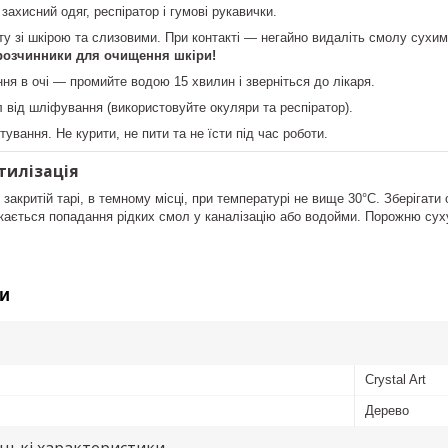
захисний одяг, респіратор і гумові рукавички.
ту зі шкірою та слизовими. При контакті — негайно видаліть смолу сухи
розчинники для очищення шкіри!
ння в очі — промийте водою 15 хвилин і зверніться до лікаря.
 від шліфування (використовуйте окуляри та респіратор).
тування. Не курити, не пити та не їсти під час роботи.
тилізація
закритій тарі, в темному місці, при температурі не вище 30°С. Зберігати 
ається попадання рідких смол у каналізацію або водойми. Порожню суху
и
Crystal Art
Дерево