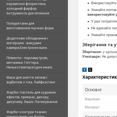
Використовуйте 
керамічної флористики,
холодний фарфор.
Уникайте контак
Інструменти для ліплення
використовуйте 
У разі потрапля
Поліуретани для
виготовлення гнучких форм.
Не вдихайте пил
Уникайте проков
Додаткове обладнання і
матеріали - вакуумні
Зберігання та у
камери.Електронні ваги.
Зберігання:
у щільно 
Утилізація:
Не допуск
Пігменти - перламутрові,
металики. Гліттера.
Низькотемпературні емалі.
Характеристик
Маси для зняття зліпків і
відбитків з тіла. Лайфкастинг
Основні
Фарби і пастель для художніх
ефектів, прикрас, декору,
Виробник
декупажу. Емалі. Патинування.
Матеріал
Фарби і контури тканин
різного виду, по батіку