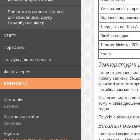
Умовна міцність при 
Прикраса упаковки товарів
для замовників. Друку.
Відносне подовження
Скрапбукінг. Фетр.
Твердість по Шор А
Статті
Лінійна усадка
Термостійкість - 200
Портфоліо
Колір
Інструкції до матеріалів
Температурні 
Фотогалерея
Після отримання силі
пробну заливку. Якщо 
КОНТАКТИ
кількості каталізатор
потрібна вам кількіст
Оскільки силікон явл
тому ж співвідношенн
E.FORM
годин.
По усіх силіконах пит
Михайло
Загальні реком
t повітря і компонент
каталізатора. Перед 