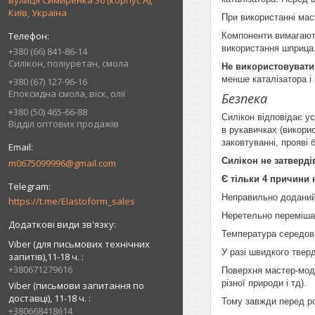
вулиця Симиренка 36 (корпус А),
Київ, Україна
При використанні мас
Компоненти вимагають
використання шприца.
+380 (66) 841-86-14
Силікон, поліуретан, смола
Не використовувати
менше каталізатора і
+380 (67) 127-96-16
Епоксидна смола, віск, олії
Безпека
+380 (50) 465-66-88
Силікон відповідає у
Відділ оптових продажів
в рукавичках (викори
заковтуванні, прояві 
Силікон не затверді
m0675099996@gmail.com
Є тільки 4 причини 
Неправильно доданий
https://t.me/Elastoform_sales
Неретельно переміша
Температура середови
Viber (для письмових технічних
У разі швидкого тверд
запитів),11-18 ч.
+380671279616
Поверхня мастер-моде
різної природи і тд).
Viber (письмови запитання по
доставці), 11-18 ч.
Тому завжди перед ро
+380668418614