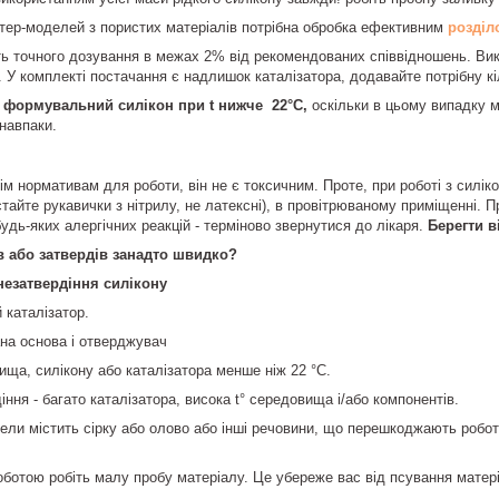
тер-моделей з пористих матеріалів потрібна обробка ефективним
розділ
 точного дозування в межах 2% від рекомендованих співвідношень. Вик
 У комплекті постачання є надлишок каталізатора, додавайте потрібну кі
 формувальний силікон при t нижче 22°С,
оскільки в цьому випадку м
 навпаки.
сім нормативам для роботи, він не є токсичним. Проте, при роботі з силі
стайте рукавички з нітрилу, не латексні), в провітрюваному приміщенні. 
будь-яких алергічних реакцій - терміново звернутися до лікаря.
Берегти ві
в або затвердів занадто швидко?
незатвердіння силікону
 каталізатор.
на основа і отверджувач
ща, силікону або каталізатора менше ніж 22 °С.
іння - багато каталізатора, висока t° середовища і/або компонентів.
ли містить сірку або олово або інші речовини, що перешкоджають роботі
ботою робіть малу пробу матеріалу. Це убереже вас від псування матері