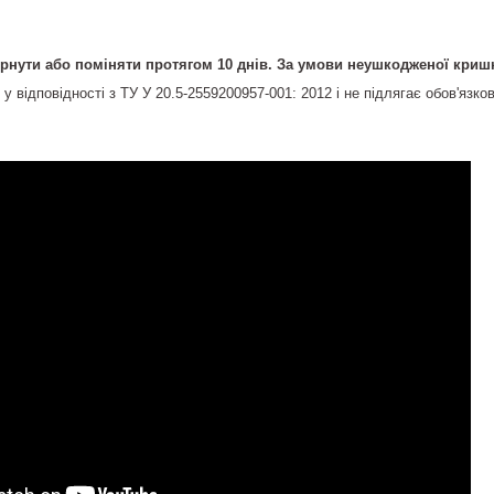
нути або поміняти протягом 10 днів. За умови неушкодженої кришки
у відповідності з ТУ У 20.5-2559200957-001: 2012 і не підлягає обов'язко