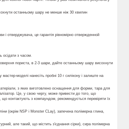
сохнути останньому шару не менше ніж 30 хвилин
ови і отверджувача, це гарантія рівномірно отвержденной
ь осідати з часом.
поверхня пориста, в 2-3 шари, дайте останньому шару висохнути
 мастер-моделі нанесіть пробні 10 г силікону і залиште на
 матеріали, з яких виготовлено оснащення для форми, тара для
талізатор. Це, у свою чергу, може привести до того, що
в, що контактують з компаундом, рекомендується перевіряти їх
іни (окрім NSP і Monster CLay), запечена полімерна глина,
урний, але такий, що містить з'єднання сірки), сира полімерна