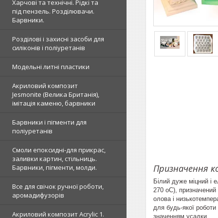
Харчові та технічні. Рідкі та
під пензель. Розділювачи.
Барвники.
Розділові і захисні засоби для
силіконів і поліуретанів
Модельні литні пластики
Акриловий композит
Jesmonite (Велика Британія),
імітація каменю, барвники
Барвники і пігменти для
поліуретанів
Смоли епоксидні-для прикрас,
заливки картин, стільниць.
Призначення к
Барвники, пігменти, молди.
Білий дуже міцний і 
Все для свічок ручної роботи,
270 оС), призначений
аромадифузорів
олова і низькотемпер
для будь-якої роботи
Акриловий композит Acrylic 1.
значенням усадки.