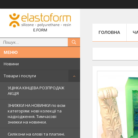
E.FORM
ГОЛОВНА
Ч
Новини
Товари і послуги
УЦІНКА КІНЦЕВА РОЗПРОДАЖ
АКЦІЯ
ЗНИЖКИ НА НОВИНКИ по всім
категоріям: нові колекцїї та
надходження. Тимчасові
знижки на новинки.
Силікони на олові та платині.