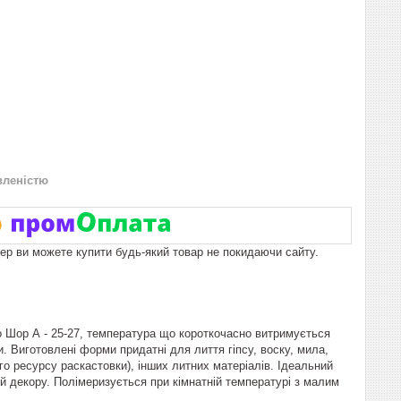
вленістю
пер ви можете купити будь-який товар не покидаючи сайту.
о Шор А - 25-27, температура що короткочасно витримується
 Виготовлені форми придатні для лиття гіпсу, воску, мила,
го ресурсу раскастовки), інших литних матеріалів. Ідеальний
ей декору. Полімеризується при кімнатній температурі з малим