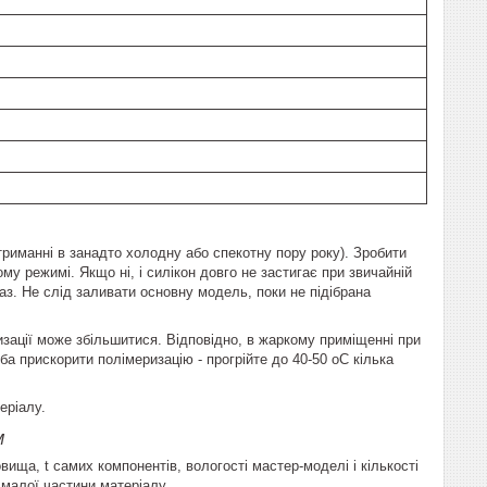
триманні в занадто холодну або спекотну пору року). Зробити
му режимі. Якщо ні, і силікон довго не застигає при звичайній
 раз. Не слід заливати основну модель, поки не підібрана
зації може збільшитися. Відповідно, в жаркому приміщенні при
а прискорити полімеризацію - прогрійте до 40-50 оС кілька
теріалу.
рм
вища, t самих компонентів, вологості мастер-моделі і кількості
 малої частини матеріалу.