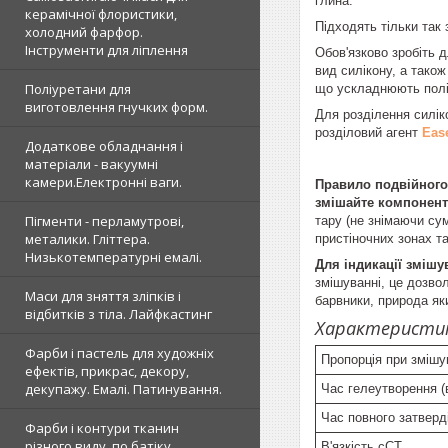
глина.
керамічної флористики,
Підходять тільки так 
холодний фарфор.
Інструменти для ліплення
Обов'язково зробіть д
вид силікону, а тако
Поліуретани для
що ускладнюють полі
виготовлення гнучких форм.
Для розділення силік
розділовий агент
Eas
Додаткове обладнання і
матеріали - вакуумні
камери.Електронні ваги.
Правило подвійног
змішайте компоненти 
Пігменти - перламутрові,
тару (не знімаючи су
металики. Гліттера.
пристіночних зонах т
Низькотемпературні емалі.
Для індикації змішу
змішуванні, це дозво
Маси для зняття зліпків і
барвники, природа як
відбитків з тіла. Лайфкастинг
Характеристик
Фарби і пастель для художніх
Пропорція при змішу
ефектів, прикрас, декору,
декупажу. Емалі. Патинування.
Час гелеутворення (
Час повного затверд
Фарби і контури тканин
різного виду, по батіку
В'язкість сСТ