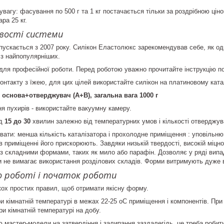
увагу: фасування по 500 г та 1 кг постачається тільки за роздрібною ціною
ара 25 кг.
ивості системи
пускається з 2007 року. Силікон Еластолюкс зарекомендував себе, як оди
 з найпопулярніших.
для професійної роботи. Перед роботою уважно прочитайте інструкцію по
онтакту з їжею, для цих цілей використайте силікон на платиновому катал
 основа+отверджувач (А+В), загальна вага 1000 г
я пухирів - використайте вакуумну камеру.
ід
15 до 30
хвилин залежно від температурних умов і кількості отверджув
ати: менша кількість каталізатора і прохолодне приміщення : уповільнюю
в приміщенні його прискорюють. Завдяки низькій твердості, високій міцно
із складними формами, таких як мило або парафін. Дозволяє у ряді випад
 не вимагає використання розділових складів. Форми витримують дуже ве
о роботі і початок роботи
ох простих правил, щоб отримати якісну форму.
ри кімнатній температурі в межах 22-25 оС приміщення і компонентів. Пр
и кімнатній температурі на добу.
 мастер-модели на затвердіння і залипання заздалегідь, це треба робити 