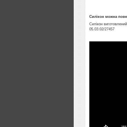
Силікон можна повер
Силікон виготовлений 
05.03.02/27457