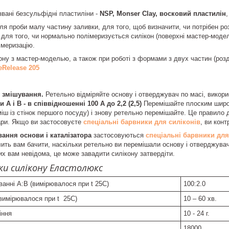
звані безсульфідні пластиліни -
NSP, Monser Clay, восковий пластилін
ля проби малу частину заливки, для того, щоб визначити, чи потрібен роз
ж для того, чи нормально полімеризується силікон (поверхні мастер-модел
меризацію.
ону з мастер-моделью, а також при роботі з формами з двух частин (роз
eRelease 205
о змішування.
Ретельно відміряйте основу і отверджувач по масі, викор
А і В - в співвідношенні 100 А до 2,2 (2,5)
Перемішайте плоским широ
міш із стінок першого посуду) і знову ретельно перемішайте. Це правило
ари. Якщо ви застосовуєте
спеціальні барвники для силіконів
, ви кон
вання основи і каталізатора
застосовуються
спеціальні барвники для
лить вам бачити, наскільки ретельно ви перемішали основу і отверджувач
их вам невідома, це може завадити силікону затвердіти.
и силікону Еластолюкс
ванні А:В (вимірювалося при t 25C)
100:2.0
вимірювалося при t 25C)
10 – 60 хв.
іння
10 - 24 г.
18000