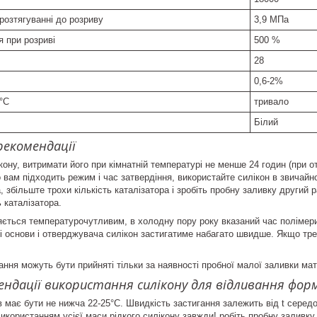
розтягуванні до розриву
3,9 МПа
 при розриві
500 %
28
0,6-2%
 °С
тривало
Білий
рекомендації
кону, витримати його при кімнатній температурі не менше 24 годин (при о
вам підходить режим і час затвердіння, використайте силікон в звичайно
а, збільште трохи кількість каталізатора і зробіть пробну заливку другий
ь каталізатора.
яється температурочутливим, в холодну пору року вказаний час полімери
і основи і отверджувача силікон застигатиме набагато швидше. Якщо треб
ання можуть бути прийняті тільки за наявності пробної малої заливки ма
ендації використання силікону для відливання фо
ів має бути не нижча 22-25°С. Швидкість застигання залежить від t середо
використанням усієї маси рідкого силікону завжди! робіть пробну заливку