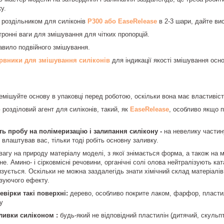
у.
 роздільником для силіконів
P300 або EaseRelease
в 2-3 шари, дайте ви
тронні ваги для змішування для чітких пропорцій.
авило подвійного змішування.
рвники для змішування силіконів
для індикації якості змішування осн
мішуйте основу в упаковці перед роботою, оскільки вона має властивіст
 розділовий агент для силіконів, такий, як
EaseRelease
, особливо якщо 
ть пробу на полімеризацію і залипання силікону -
на невелику частину
 влаштував вас, тільки тоді робіть основну заливку.
вагу на природу матеріалу моделі, з якої знімається форма, а також на
не. Амино- і сірковмісні речовини, органічні солі олова нейтралізують ка
зується. Оскільки не можна заздалегідь знати хімічний склад матеріалі
ізуючого ефекту.
евірки такі поверхні:
дерево, особливо покрите лаком, фарфор, пластил
у
аливки силіконом :
будь-який не відповідний пластилін (дитячий, скульпт