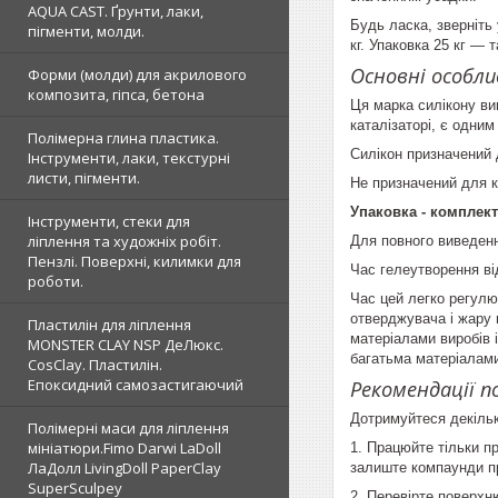
AQUA CAST. Ґрунти, лаки,
Будь ласка, зверніть 
пігменти, молди.
кг. Упаковка 25 кг — т
Основні особл
Форми (молди) для акрилового
композита, гіпса, бетона
Ця марка силікону ви
каталізаторі, є одним
Полімерна глина пластика.
Силікон призначений 
Інструменти, лаки, текстурні
листи, пігменти.
Не призначений для к
Упаковка - комплект
Інструменти, стеки для
ліплення та художніх робіт.
Для повного виведенн
Пензлі. Поверхні, килимки для
Час гелеутворення в
роботи.
Час цей легко регулюв
отверджувача і жару 
Пластилін для ліплення
матеріалами виробів 
MONSTER CLAY NSP ДеЛюкс.
багатьма матеріалами
CosClay. Пластилін.
Епоксидний самозастигаючий
Рекомендації п
Дотримуйтеся декільк
Полімерні маси для ліплення
мініатюри.Fimo Darwi LaDoll
1. Працюйте тільки п
ЛаДолл LivingDoll PaperClay
залиште компаунди пр
SuperSculpey
2. Перевірте поверхню