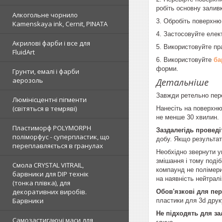
робіть основну заливк
Алкогольне чорнило
3. Обробіть поверхню
Kamenskaya ink, Cernit, PINATA
4. Застосовуйте елек
Акрилові фарби і все для
5. Використовуйте пр
FluidArt
6. Використовуйте
ба
форми.
Грунти, емалі і фарби
аерозоль
Детальніше
Завжди ретельно пере
Люмінісцентні пігменти
(світяться в темряві)
Нанесіть на поверхню
не менше 30 хвилин.
Пластиморф POLYMORPH
Заздалегідь проведі
поліморфус - суперпластик, що
добу. Якщо результат
переплавляється в гранулах
Необхідно звернути у
змішання і тому подіб
Смола CRYSTAL VITRAIL,
компаунд не полімери
барвники для DIP технік
на наявність нейтрал
(тонка плівка), для
декоративних виробів.
Обов'язкові для пер
Барвники
пластики для 3d друк
Не підходять для з
Самозастигаючі маси для