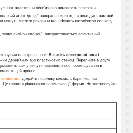
, усі інші пластиліни обов'язково вимагають перевірки.
діловий агент до цієї поверхні покриття, чи підходить вам цей
и можуть містити речовини що інгібують каталізатор силікону і
ділення силікон-силікон), використовується ефективний
истовуючи електронні ваги.
Візьміть електронні ваги і
ким дерев'яним або пластиковим стеком. Перелийте в другу
 дозволить вам уникнути нерівномірного перемішування в
тролюєте цей процес.
 силіконів
. Додайте невелику кількість барвника при
. Це гарантія рівномірної полімеризації форми. Не застосовуйте