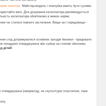
овим а
гентом
. Майстер-модель і опалубка мають бути сухими.
ористайте ваги. Для дозування каталізатора рекомендується
лькість каталізатора обов'язково в межах норми.
оже не статися повного застигання. Вище за t середовище -
коном слід дотримуватися основних заходів безпеки - працювати
При попаданні отверджувача або суміші на слизові оболонки,
д дітей!
 отверджувача (наприклад, не скульптурні пластиліни, лаки
алу.