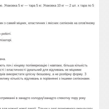
. Упаковка 5 кг — тара 5 кг. Упаковка 10 кг — 2 шт. х тара по 5
н з самий міцних, еластичних і якісних силіконів на олов'яному
 роботі.
ізаторі.
ача.
ть поч.і кінцеву полімеризацію і навпаки, більша кількість
сті і еластичності ідеальний для відливань не міцними
ків використати цілісну безшовну, а не розбірну форму. З
лику кількість відливань в порівнянні з іншими силіконами.
и отриманні в занадто холодну\занадто спекотну пору року
для кожної нової партії. Тільки у разі позитивного результату