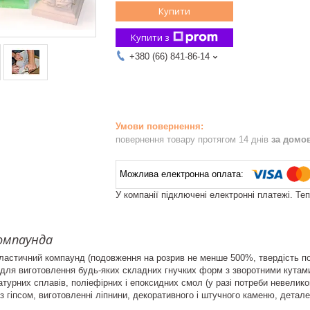
Купити
Купити з
+380 (66) 841-86-14
повернення товару протягом 14 днів
за домо
У компанії підключені електронні платежі. Те
омпаунда
еластичний компаунд (подовження на розрив не менше 500%, твердість п
 для виготовлення будь-яких складних гнучких форм з зворотними кутами.
атурних сплавів, поліефірних і епоксидних смол (у разі потреби невелико
 з гіпсом, виготовленні ліпнини, декоративного і штучного каменю, детал