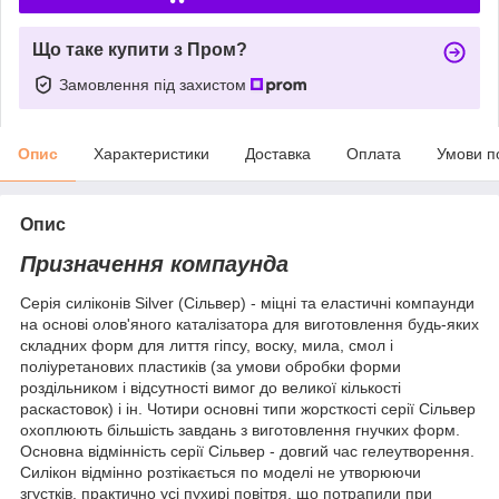
Що таке купити з Пром?
Замовлення під захистом
Опис
Характеристики
Доставка
Оплата
Умови п
Опис
Призначення компаунда
Серія силіконів Silver (Сільвер) - міцні та еластичні компаунди
на основі олов'яного каталізатора для виготовлення будь-яких
складних форм для лиття гіпсу, воску, мила, смол і
поліуретанових пластиків (за умови обробки форми
роздільником і відсутності вимог до великої кількості
раскастовок) і ін. Чотири основні типи жорсткості серії Сільвер
охоплюють більшість завдань з виготовлення гнучких форм.
Основна відмінність серії Сільвер - довгий час гелеутворення.
Силікон відмінно розтікається по моделі не утворюючи
згустків, практично усі пухирі повітря, що потрапили при