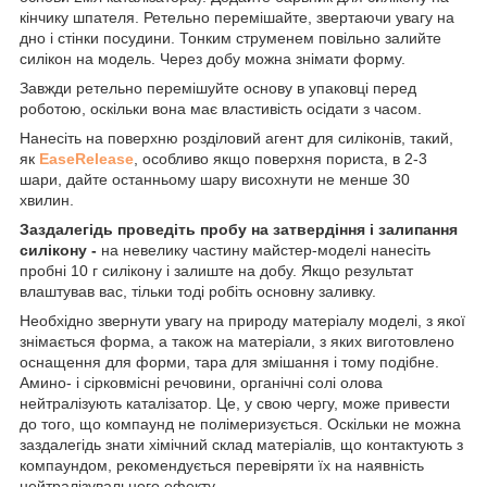
кінчику шпателя. Ретельно перемішайте, звертаючи увагу на
дно і стінки посудини. Тонким струменем повільно залийте
силікон на модель. Через добу можна знімати форму.
Завжди ретельно перемішуйте основу в упаковці перед
роботою, оскільки вона має властивість осідати з часом.
Нанесіть на поверхню розділовий агент для силіконів, такий,
як
EaseRelease
, особливо якщо поверхня пориста, в 2-3
шари, дайте останньому шару висохнути не менше 30
хвилин.
Заздалегідь проведіть пробу на затвердіння і залипання
силікону -
на невелику частину майстер-моделі нанесіть
пробні 10 г силікону і залиште на добу. Якщо результат
влаштував вас, тільки тоді робіть основну заливку.
Необхідно звернути увагу на природу матеріалу моделі, з якої
знімається форма, а також на матеріали, з яких виготовлено
оснащення для форми, тара для змішання і тому подібне.
Амино- і сірковмісні речовини, органічні солі олова
нейтралізують каталізатор. Це, у свою чергу, може привести
до того, що компаунд не полімеризується. Оскільки не можна
заздалегідь знати хімічний склад матеріалів, що контактують з
компаундом, рекомендується перевіряти їх на наявність
нейтралізувального ефекту.