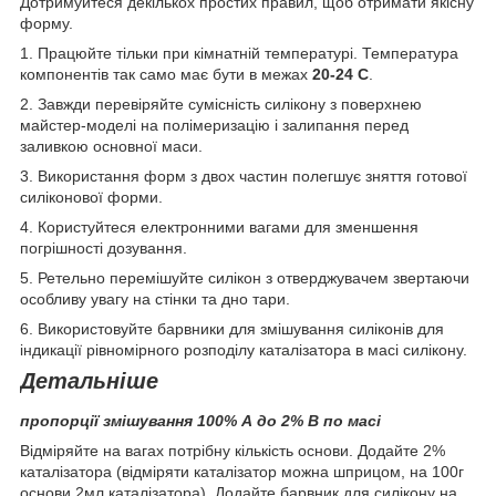
Дотримуйтеся декількох простих правил, щоб отримати якісну
форму.
1. Працюйте тільки при кімнатній температурі. Температура
компонентів так само має бути в межах
20-24 С
.
2. Завжди перевіряйте сумісність силікону з поверхнею
майстер-моделі на полімеризацію і залипання перед
заливкою основної маси.
3. Використання форм з двох частин полегшує зняття готової
силіконової форми.
4. Користуйтеся електронними вагами для зменшення
погрішності дозування.
5. Ретельно перемішуйте силікон з отверджувачем звертаючи
особливу увагу на стінки та дно тари.
6. Використовуйте барвники для змішування силіконів для
індикації рівномірного розподілу каталізатора в масі силікону.
Детальніше
пропорції змішування 100% А до 2% В по масі
Відміряйте на вагах потрібну кількість основи. Додайте 2%
каталізатора (відміряти каталізатор можна шприцом, на 100г
основи 2мл каталізатора). Додайте барвник для силікону на