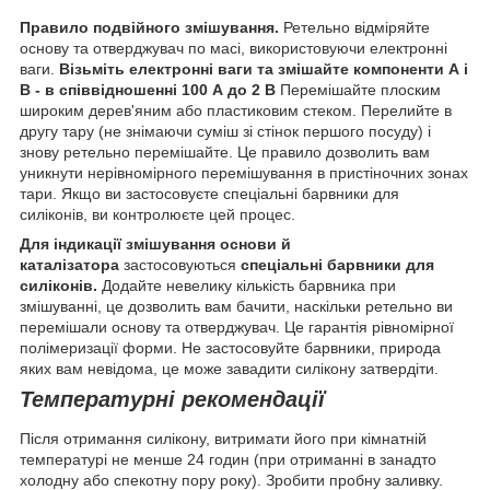
Правило подвійного змішування.
Ретельно відміряйте
основу та отверджувач по масі, використовуючи електронні
ваги.
Візьміть електронні ваги та змішайте компоненти А і
В - в співвідношенні 100 А до 2 В
Перемішайте плоским
широким дерев'яним або пластиковим стеком. Перелийте в
другу тару (не знімаючи суміш зі стінок першого посуду) і
знову ретельно перемішайте. Це правило дозволить вам
уникнути нерівномірного перемішування в пристіночних зонах
тари. Якщо ви застосовуєте спеціальні барвники для
силіконів, ви контролюєте цей процес.
Для індикації змішування основи й
каталізатора
застосовуються
спеціальні барвники для
силіконів.
Додайте невелику кількість барвника при
змішуванні, це дозволить вам бачити, наскільки ретельно ви
перемішали основу та отверджувач. Це гарантія рівномірної
полімеризації форми. Не застосовуйте барвники, природа
яких вам невідома, це може завадити силікону затвердіти.
Температурні рекомендації
Після отримання силікону, витримати його при кімнатній
температурі не менше 24 годин (при отриманні в занадто
холодну або спекотну пору року). Зробити пробну заливку.