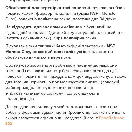
Обов'язкові для перевірки такі поверхні:
дерево, особливо
покрите лаком, фарфор, пластиліни (окрім NSP і Monster
CLay), запечена полімерна глина, пластики для 3d друку
Не підходять для заливки силіконом :
будь-який не
відповідний пластилін (дитячий, скульптурний, але такий, що
містить з'єднання сірки), сира полімерна глина.
Підходять тільки так звані безсульфідні пластиліни -
NSP,
Monser Clay, восковий пластилін
, усі інші пластиліни
обов'язково вимагають перевірки.
Обов'язково зробіть для проби малу частину заливки, для
того, щоб визначити, чи потрібен розділовий агент до цієї
поверхні покриття, чи підходить вам цей вид силікону, а також
для того, чи нормально полімеризується силікон (поверхні
майстер-моделі можуть містити речовини що
інгібують каталізатор силікону і що ускладнюють
полімеризацію.
Для розділення силікону з майстер-моделью, а також при
роботі з формами з двох частин (розділення силікон-силікон),
використовується ефективний розділовий агент
EaseRelease
205