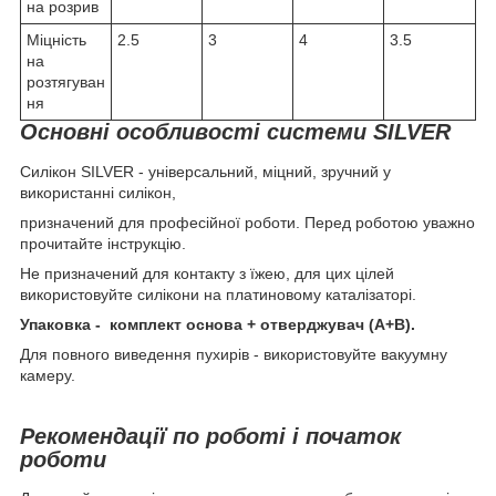
на розрив
Міцність
2.5
3
4
3.5
на
розтягуван
ня
Основні особливості системи SILVER
Силікон SILVER - універсальний, міцний, зручний у
використанні силікон,
призначений для професійної роботи. Перед роботою уважно
прочитайте інструкцію.
Не призначений для контакту з їжею, для цих цілей
використовуйте силікони на платиновому каталізаторі.
Упаковка - комплект основа + отверджувач (А+В).
Для повного виведення пухирів - використовуйте вакуумну
камеру.
Рекомендації по роботі і початок
роботи