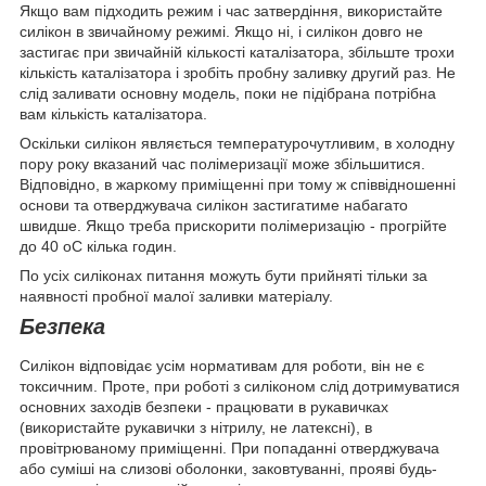
Якщо вам підходить режим і час затвердіння, використайте
силікон в звичайному режимі. Якщо ні, і силікон довго не
застигає при звичайній кількості каталізатора, збільште трохи
кількість каталізатора і зробіть пробну заливку другий раз. Не
слід заливати основну модель, поки не підібрана потрібна
вам кількість каталізатора.
Оскільки силікон являється температурочутливим, в холодну
пору року вказаний час полімеризації може збільшитися.
Відповідно, в жаркому приміщенні при тому ж співвідношенні
основи та отверджувача силікон застигатиме набагато
швидше. Якщо треба прискорити полімеризацію - прогрійте
до 40 оС кілька годин.
По усіх силіконах питання можуть бути прийняті тільки за
наявності пробної малої заливки матеріалу.
Безпека
Силікон відповідає усім нормативам для роботи, він не є
токсичним. Проте, при роботі з силіконом слід дотримуватися
основних заходів безпеки - працювати в рукавичках
(використайте рукавички з нітрилу, не латексні), в
провітрюваному приміщенні. При попаданні отверджувача
або суміші на слизові оболонки, заковтуванні, прояві будь-