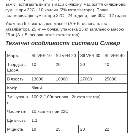
замісі, встигають вийти з маси силікону. Час життя силіконової
суміші при 22С - 10 хвилин (2% каталізатора). Повна
полімеризація суміші при 22С - 24 години, при 30С - 12 годин.
Упаковка 5 кг загальною масою (А + Б, основа плюс
каталізатор). 25 кг — бочка, упаковка 25 кг загальною масою
25 кг (А + Б, основа плюс каталізатор).
Технічні особливості системи Сілвер
Марка
SILVER 10
SILVER 20
SILVER 30
SILVER 40
Твердість
10
20
30
40
ШорА
В'язкість
13000
18000
27000
25000
Колір
білий
Змішуванн
100:2 (100г основа : 2г каталізатор)
я
Час життя
10 хвилин при 22С
Щільність
1.1
Міцність
18
25
28
22