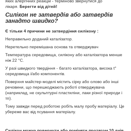
яких алергічних реакцій - терміново звернутися до
лікаря.
Берегти від дітей!
Силікон не затвердів або затвердів
занадто швидко?
Є тільки 4 причини не затвердіння силікону :
Неправильно доданий каталізатор.
Неретельно перемішана основа та отверджувач
Температура середовища, силікону або каталізатора менше
ніж 22 °С.
У разі швидкого твердіння - багато каталізатора, висока t°
середовища і/або компонентів.
Поверхня майстер-моделі містить сірку або олово або інші
речовини, що перешкоджають роботі отверджувача
(наприклад, не скульптурні пластиліни, лаки різної природи і
тп).
Тому завжди перед роботою робіть малу пробу матеріалу. Це
убереже вас від псування матеріалу.
Силікон можна повернути або поміняти протягом 10 днів.