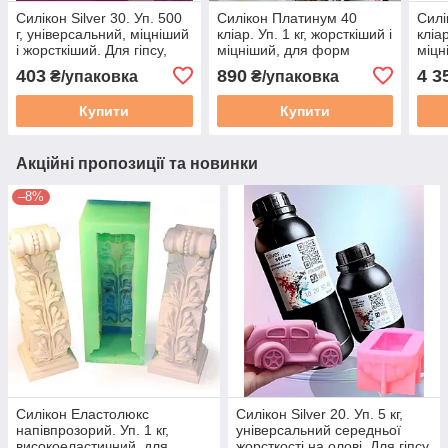
Силікон Silver 30. Уп. 500
Силікон Платинум 40
Силі
г, універсальний, міцніший
кліар. Уп. 1 кг, жорсткіший і
кліар
і жорсткіший. Для гіпсу,
міцніший, для форм
міцн
мила, воску, форм.
403
890
4 3
₴/упаковка
₴/упаковка
Сільвер
Купити
Купити
Акційні пропозиції та новинки
–8%
Силікон Еластолюкс
Силікон Silver 20. Уп. 5 кг,
напівпрозорий. Уп. 1 кг,
універсальний середньої
високоеластичний, для
жорсткості на олові. Для гіпсу,