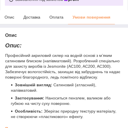
Опис
Доставка
Оплата
Умови повернення
Опис
Опис:
Професійний акриловий силер на водній основі з м’яким
сатиновим блиском (напівматовий). Розроблений спеціально
для захисту виробів із Jesmonite (AC100, AC200, AC300).
Забезпечує вологостійкість, захищає від забруднень та надає
поверхні благородного, ледь помітного відблиску.
Зовнішній вигляд:
Сатиновий (атласний),
напівматовий.
Застосування:
Наноситься пензлем, валиком або
губкою на чисту суху поверхню.
Особливість:
Зберігає природну текстуру матеріалу,
не створюючи «пластикового» ефекту.