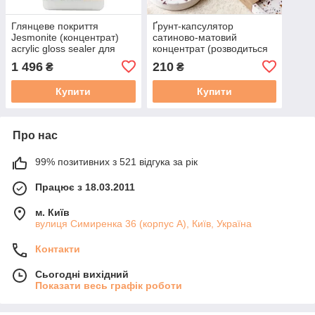
Глянцеве покриття
Ґрунт-капсулятор
Jesmonite (концентрат)
сатиново-матовий
acrylic gloss sealer для
концентрат (розводиться
пористих поверхонь. Уп.
водою) професійний. Уп.
1 496
210
₴
₴
500 мл
100 мл. Волого- та
брудостійкість.
Купити
Купити
Про нас
99% позитивних з 521 відгука за рік
Працює з 18.03.2011
м. Київ
вулиця Симиренка 36 (корпус А), Київ, Україна
Контакти
Сьогодні вихідний
Показати весь графік роботи