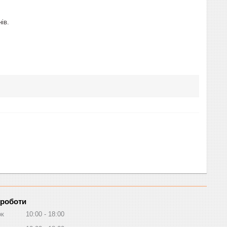
ів.
 роботи
ок
10:00
18:00