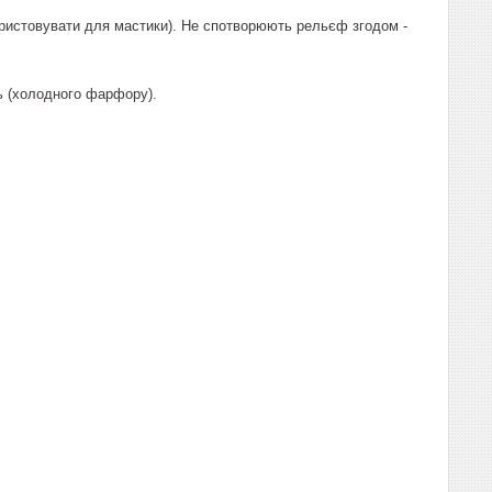
користовувати для мастики). Не спотворюють рельєф згодом -
ть (холодного фарфору).