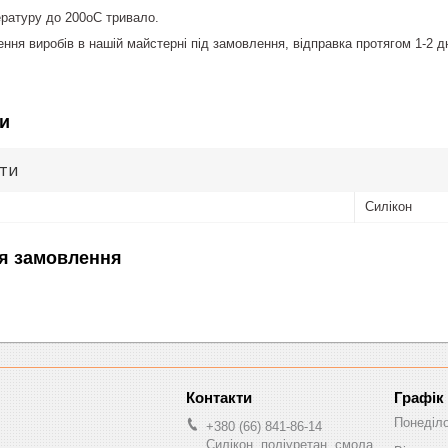
ратуру до 200оС тривало.
ння виробів в нашій майстерні під замовлення, відправка протягом 1-2 дн
и
ути
Силікон
я замовлення
Графік
Понеділ
+380 (66) 841-86-14
Силікон, поліуретан, смола