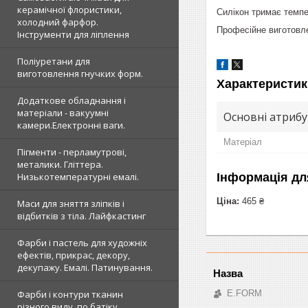
керамічної флористики,
Силікон тримає темпе
холодний фарфор.
Професійне виготовле
Інструменти для ліплення
Поліуретани для
виготовлення гнучких форм.
Характеристик
Додаткове обладнання і
матеріали - вакуумні
Основні атриб
камери.Електронні ваги.
Матеріал
Пігменти - перламутрові,
металики. Гліттера.
Низькотемпературні емалі.
Інформація дл
Ціна:
465 ₴
Маси для зняття зліпків і
відбитків з тіла. Лайфкастинг
Фарби і пастель для художніх
ефектів, прикрас, декору,
декупажу. Емалі. Патинування.
Фарби і контури тканин
E.FORM
різного виду, по батіку