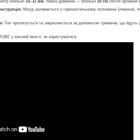
метр близько
10–11 мм
, повна довжина — близько
20 см
(після зрізання
нструкція:
Молд заливається у горизонтальному положенні (лежачи), піс
м:
Ґніт протягується та закріплюється за допомогою тримачів, що йдуть у
UBE у високій якості, як користуватися: