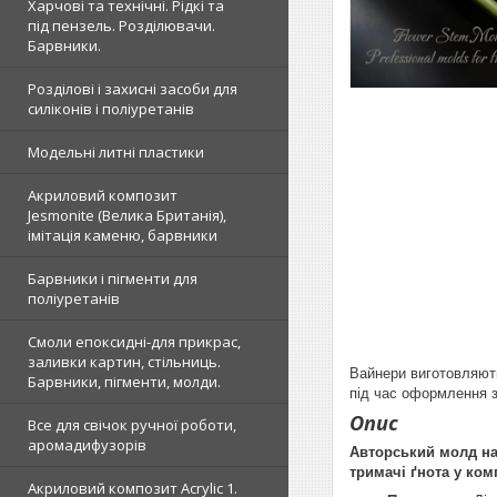
Харчові та технічні. Рідкі та
під пензель. Розділювачи.
Барвники.
Розділові і захисні засоби для
силіконів і поліуретанів
Модельні литні пластики
Акриловий композит
Jesmonite (Велика Британія),
імітація каменю, барвники
Барвники і пігменти для
поліуретанів
Смоли епоксидні-для прикрас,
заливки картин, стільниць.
Вайнери виготовляють
Барвники, пігменти, молди.
під час оформлення з
Опис
Все для свічок ручної роботи,
аромадифузорів
Авторський молд наш
тримачі ґнота у ком
Акриловий композит Acrylic 1.