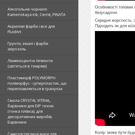
Особливості топових 
Алкогольне чорнило
безусадочні.
Kamenskaya ink, Cernit, PINATA
Середня жорсткість, 
Акрилові фарби і все для
Підходить як для всі
FluidArt
Грунти, емалі і фарби
аерозоль
Люмінісцентні пігменти
(світяться в темряві)
Пластиморф POLYMORPH
поліморфус - суперпластик, що
переплавляється в гранулах
Смола CRYSTAL VITRAIL,
барвники для DIP технік
(тонка плівка), для
декоративних виробів.
Барвники
Колір: може бути буд
Самозастигаючі маси для