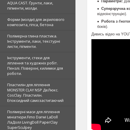
Параметри:
Діа
AQUA CAST. Ґрунти, лаки,
пігменти, молди.
Суперзручна ко
відеоінструкцію).
Форми (молди) для акрилового
Робота з ґното
композита, гіпса, бетона
боків).
Дивись відео на YOUT
Полімерна глина пластика.
Інструменти, лаки, текстурні
листи, пігменти.
Інструменти, стеки для
ліплення та художніх робіт.
Пензлі. Поверхні, килимки для
роботи.
Пластилін для ліплення
MONSTER CLAY NSP ДеЛюкс.
CosClay. Пластилін.
Епоксидний самозастигаючий
Полімерні маси для ліплення
мініатюри.Fimo Darwi LaDoll
ЛаДолл LivingDoll PaperClay
SuperSculpey