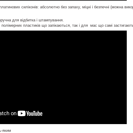
платинових силіконів: абсолютно без запаху, міцні і безпечні (можна ви
зручна для відбитка і штампування.
х полімерних пластиків що запікаються, так і для мас що самі застигаю
ь-яким