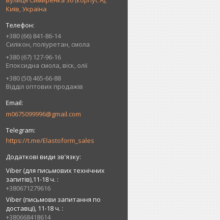
вулиця Симиренка 36 (корпус А),
Київ, Україна
+380 (66) 841-86-14
Силікон, поліуретан, смола
+380 (67) 127-96-16
Епоксидна смола, віск, олії
+380 (50) 465-66-88
Відділ оптових продажів
m0675099996@gmail.com
https://t.me/Elastoform_sales
Viber (для письмових технічних
запитів),11-18 ч.
+380671279616
Viber (письмови запитання по
доставці), 11-18 ч.
+380668418614