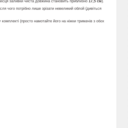
 місця заливки чиста довжина становить приблизно
17,5 см
).
ля чого потрібно лише зрізати невеликий облой (дивіться
 комплекті (просто намотайте його на ніжки тримачів з обох