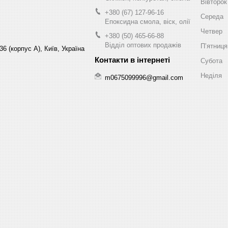
Вівторок
+380 (67) 127-96-16
Середа
Епоксидна смола, віск, олії
Четвер
+380 (50) 465-66-88
Відділ оптових продажів
Пʼятниця
6 (корпус А), Київ, Україна
Субота
Неділя
m0675099996@gmail.com