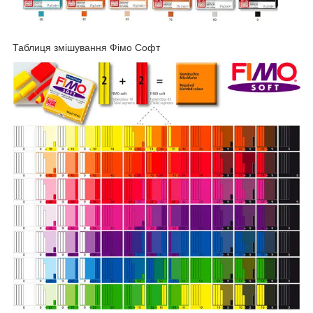
Таблиця змішування Фімо Софт