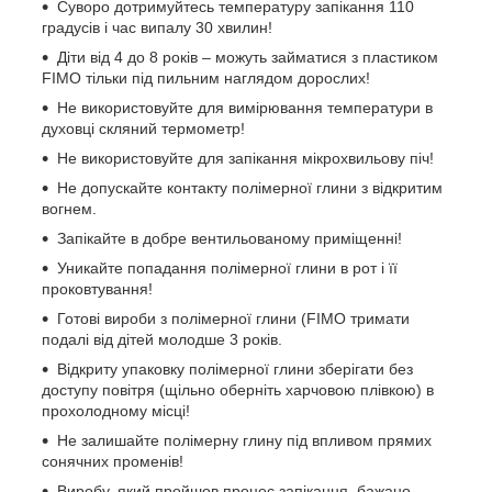
Суворо дотримуйтесь температуру запікання 110
градусів і час випалу 30 хвилин!
Діти від 4 до 8 років – можуть займатися з пластиком
FIMO тільки під пильним наглядом дорослих!
Не використовуйте для вимірювання температури в
духовці скляний термометр!
Не використовуйте для запікання мікрохвильову піч!
Не допускайте контакту полімерної глини з відкритим
вогнем.
Запікайте в добре вентильованому приміщенні!
Уникайте попадання полімерної глини в рот і її
проковтування!
Готові вироби з полімерної глини (FIMO тримати
подалі від дітей молодше 3 років.
Відкриту упаковку полімерної глини зберігати без
доступу повітря (щільно оберніть харчовою плівкою) в
прохолодному місці!
Не залишайте полімерну глину під впливом прямих
сонячних променів!
Виробу, який пройшов процес запікання, бажано