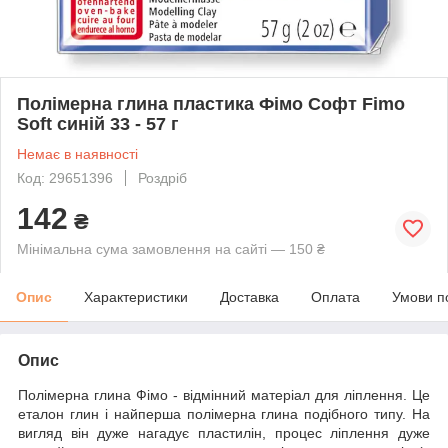
Полімерна глина пластика Фімо Софт Fimo
Soft синій 33 - 57 г
Немає в наявності
Код: 29651396
Роздріб
142
₴
Мінімальна сума замовлення на сайті — 150 ₴
Опис
Характеристики
Доставка
Оплата
Умови п
Опис
Полімерна глина Фімо - відмінний матеріал для ліплення. Це
еталон глин і найперша полімерна глина подібного типу. На
вигляд він дуже нагадує пластилін, процес ліплення
дуже