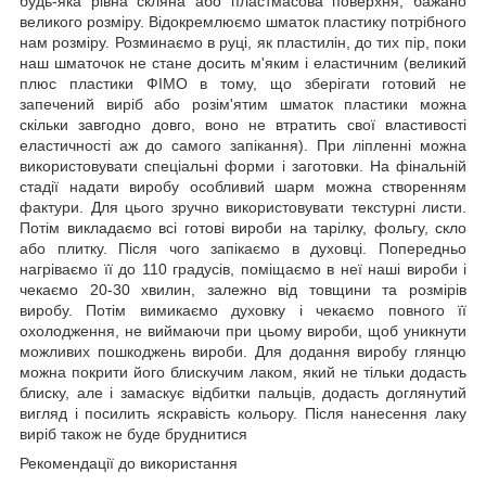
будь-яка рівна скляна або пластмасова поверхня, бажано
великого розміру. Відокремлюємо шматок пластику потрібного
нам розміру. Розминаємо в руці, як пластилін, до тих пір, поки
наш шматочок не стане досить м'яким і еластичним (великий
плюс пластики ФІМО в тому, що зберігати готовий не
запечений виріб або розім'ятим шматок пластики можна
скільки завгодно довго, воно не втратить свої властивості
еластичності аж до самого запікання). При ліпленні можна
використовувати спеціальні форми
і заготовки. На фінальній
стадії надати виробу особливий шарм можна створенням
фактури. Для цього зручно використовувати текстурні листи.
Потім викладаємо всі готові вироби на тарілку, фольгу, скло
або плитку. Після чого запікаємо в духовці. Попередньо
нагріваємо її до 110 градусів,
поміщаємо в неї наші вироби і
чекаємо 20-30 хвилин, залежно від товщини та розмірів
виробу. Потім вимикаємо духовку і чекаємо повного її
охолодження, не виймаючи при цьому вироби, щоб уникнути
можливих пошкоджень вироби. Для додання виробу глянцю
можна покрити його блискучим л
аком
, який не тільки додасть
блиску, але і замаскує відбитки пальців, додасть доглянутий
вигляд і посилить яскравість кольору. Після нанесення лаку
виріб також не буде бруднитися
Рекомендації до використання