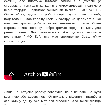
схожий, але пластика вимагає запікання в духовці (є
спеціальна гумка
для запікання в мікрохвильовці
), після чого
виріб твердне і приймає закінчений вигляд.
FIMO SOFT -
більш м'яка, зручна в роботі серія, досить
пластичний,
податливий і має хорошу колірну палітру. За допомогою цієї
пластики зручно робити великі елементи. Класик більш
жорстка глина спочатку, добре тримає кордон кольору для
різних технік. Для початкового або дитячої творчості
розгляньте
FIMO Soft,
яка має споконвічно більш м'яку
консистенцію.
Ліплення.
Готуємо робочу поверхню, вона не повинна бути
кам'яною або дерев'яною. Оптимальне рішення - придбати
спеціальну дошку або мат
для ліплення, але також підійде