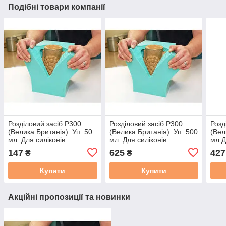
Подібні товари компанії
Розділовий засіб P300
Розділовий засіб P300
Розд
(Велика Британія). Уп. 50
(Велика Британія). Уп. 500
(Вел
мл. Для силіконів
мл. Для силіконів
мл Д
147
625
427
₴
₴
Купити
Купити
Акційні пропозиції та новинки