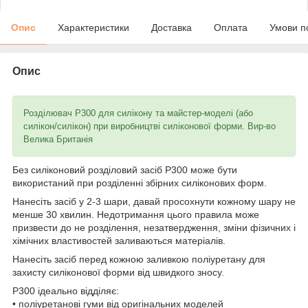
Опис
Характеристики
Доставка
Оплата
Умови п
Опис
Розділювач P300 для силікону та майстер-моделі (або
силікон/силікон) при виробництві силіконової форми. Вир-во
Велика Британія
Без силіконовий розділовий засіб Р300 може бути
використаний при розділенні збірних силіконових форм.
Нанесіть засіб у 2-3 шари, давай просохнути кожному шару не
менше 30 хвилин. Недотримання цього правила може
призвести до не розділення, незатвердження, зміни фізичних і
хімічних властивостей заливаються матеріалів.
Нанесіть засіб перед кожною заливкою поліуретану для
захисту силіконової форми від швидкого зносу.
Р300 ідеально відділяє:
• поліуретанові гуми від оригінальних моделей