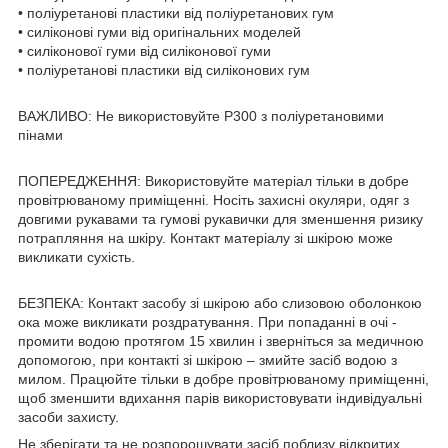
• поліуретанові пластики від поліуретанових гум
• силіконові гуми від оригінальних моделей
• силіконової гуми від силіконової гуми
• поліуретанові пластики від силіконових гум
ВАЖЛИВО: Не використовуйте Р300 з поліуретановими
пінами
ПОПЕРЕДЖЕННЯ: Використовуйте матеріал тільки в добре
провітрюваному приміщенні. Носіть захисні окуляри, одяг з
довгими рукавами та гумові рукавички для зменшення ризику
потрапляння на шкіру. Контакт матеріалу зі шкірою може
викликати сухість.
БЕЗПЕКА: Контакт засобу зі шкірою або слизовою оболонкою
ока може викликати роздратування. При попаданні в очі -
промити водою протягом 15 хвилин і зверніться за медичною
допомогою, при контакті зі шкірою – змийте засіб водою з
милом. Працюйте тільки в добре провітрюваному приміщенні,
щоб зменшити вдихання парів використовувати індивідуальні
засоби захисту.
Не зберігати та не розпорошувати засіб поблизу відкритих