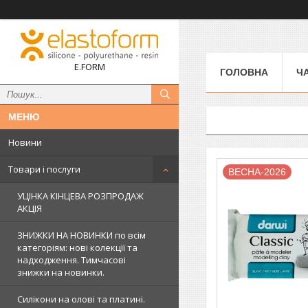
E.FORM
ГОЛОВНА
Ч
Новини
Товари і послуги
ВЕСНА-2026
УЦІНКА КІНЦЕВА РОЗПРОДАЖ
АКЦІЯ
ЗНИЖКИ НА НОВИНКИ по всім
категоріям: нові колекцїї та
надходження. Тимчасові
знижки на новинки.
Силікони на олові та платині.