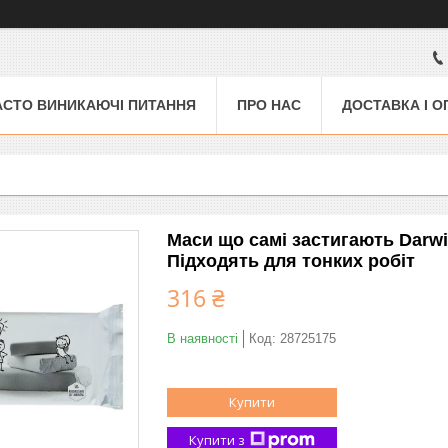
АСТО ВИНИКАЮЧІ ПИТАННЯ
ПРО НАС
ДОСТАВКА І О
Маси що самі застигають Darwi C
Підходять для тонких робіт
316 ₴
В наявності
Код:
28725175
Купити
Купити з