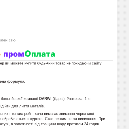
вленістю
пер ви можете купити будь-який товар не покидаючи сайту.
щена формула.
 бельгійської компанії
DARWI
(Дарві). Упаковка: 1 кг
ідійти для лиття металів.
них і тонких робіт, хоча вимагає звикання через свої
ко обробляється шкуркою. Стає легким після висихання. При
атурі, в залежності від товщини шару протягом 24 годин.