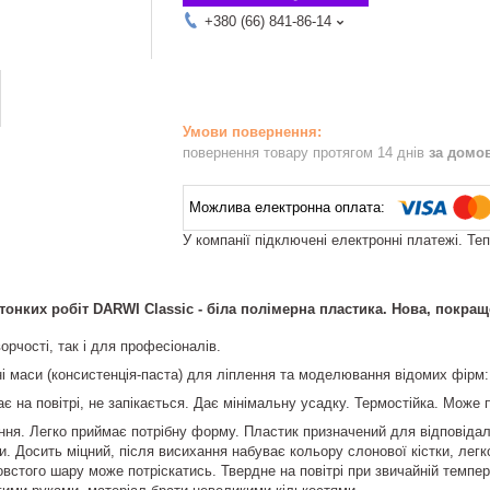
+380 (66) 841-86-14
повернення товару протягом 14 днів
за домо
У компанії підключені електронні платежі. Те
онких робіт DARWI Classic - біла полімерна пластика. Нова, покра
орчості, так і для професіоналів.
ні маси (консистенція-паста) для ліплення та моделювання відомих фірм:
 на повітрі, не запікається. Дає мінімальну усадку. Термостійка. Може п
ння. Легко приймає потрібну форму. Пластик призначений для відповідаль
и. Досить міцний, після висихання набуває кольору слонової кістки, лег
овстого шару може потріскатись. Твердне на повітрі при звичайній темпер