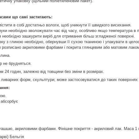
метичну упаковку (щільний поліетиленовий пакет).
асами що самі застигають:
істити в собі достатньо вологи, щоб уникнути її швидкого висихання.
руки необхідно зволожувати час від часу, особливо якщо температура в 
 необхідно зашкурити виріб для отримання більш згладженої поверхні.
вку з глиною необхідно, обернувши її сухою тканиною і упакувати в цел
и розписано акриловими фарбами і покрита глянцевим або матовим лаком
глина.
op не брудняться.
м 24 годин, залежно від товщини без зміни в розмірах.
ливарних форм, скульптури; може застосовуватися до таких поверхнях я
ання:
дою.
 абсорбує
ашшю, акриловими фарбами. Фінішне покриття - акриловий лак. Маса 1 к
рві) Бельгія