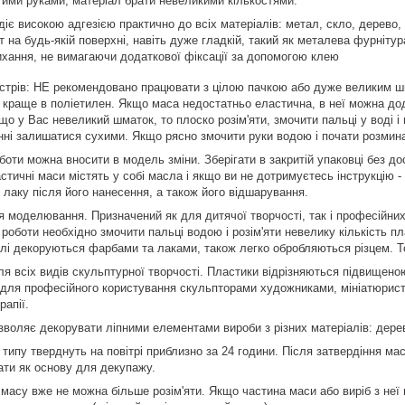
ими руками, матеріал брати невеликими кількостями.
є високою адгезією практично до всіх матеріалів: метал, скло, дерево, к
на будь-якій поверхні, навіть дуже гладкій, такий як металева фурнітур
ихання, не вимагаючи додаткової фіксації за допомогою клею
стрів: НЕ рекомендовано працювати з цілою пачкою або дуже великим шм
, краще в поліетилен. Якщо маса недостатньо еластична, в неї можна до
кщо у Вас невеликий шматок, то плоско розім'яти, змочити пальці у воді і 
нні залишатися сухими. Якщо рясно змочити руки водою і почати розмин
боти можна вносити в модель зміни. Зберігати в закритій упаковці без до
тичні маси містять у собі масла і якщо ви не дотримуєтесь інструкцію -
 лаку після його нанесення, а також його відшарування.
 моделювання. Призначений як для дитячої творчості, так і професійних 
ля роботи необхідно змочити пальці водою і розім'яти невелику кількість
елі декоруються фарбами та лаками, також легко обробляються різцем. Т
ля всіх видів скульптурної творчості. Пластики відрізняються підвищено
 для професійного користування скульпторами художниками, мініатюристам
рапії.
воляє декорувати ліпними елементами вироби з різних матеріалів: дерева,
 типу тверднуть на повітрі приблизно за 24 години. Після затвердіння м
ати як основу для декупажу.
масу вже не можна більше розім'яти. Якщо частина маси або виріб з неї