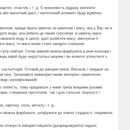
артон, пластик, і т. д. Є можливість відразу виліпити
а або магнітний диск, і виліплений елемент буде відмінно
атком, краще брати шматок за шматком і масу, яка у Вас не в
дати води, але робити це таким способом: в шматку маси
накапати воду в центр, далі розім'яти масу, змочуючи її
ати масу, то маса може стати занадто слизькою.
ступу повітря. Готові вироби можна фарбувати в різні кольори і
 ваш виріб буде недостатньо міцним і ви можете зіткнутися з
скульпторів. Готовий до використання. Висихає і твердне на
 пластику. Залишився невикористаним матеріал герметично
овар сертифікований.
ю липкість, тому працювати з ними треба мокрими руками.
и, створення прототипів. так і для спільної творчості і
 картону, скла, металу і т. д.
аси можна фарбувати, шліфувати до повної гладкості, покривати
 ви плануєте використовувати (допрацьовувати) надалі,