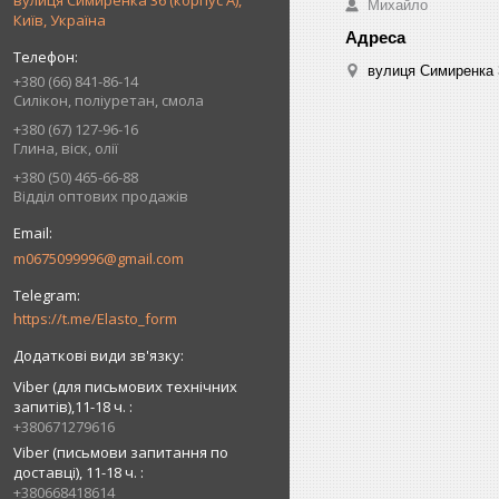
вулиця Симиренка 36 (корпус А),
Михайло
Київ, Україна
вулиця Симиренка 3
+380 (66) 841-86-14
Силікон, поліуретан, смола
+380 (67) 127-96-16
Глина, віск, олії
+380 (50) 465-66-88
Відділ оптових продажів
m0675099996@gmail.com
https://t.me/Elasto_form
Viber (для письмових технічних
запитів),11-18 ч.
+380671279616
Viber (письмови запитання по
доставці), 11-18 ч.
+380668418614