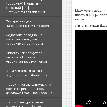
керамічної флористики,
холодний фарфор.
Масу можна додати тр
Інструменти для ліплення
пластиліну. При ліпл
вагою.
Поліуретани для
виготовлення гнучких форм.
Ліплення з маси Дарв
Додаткове обладнання і
матеріали - вакуумні
камери.Електронні ваги.
Пігменти - перламутрові,
металики. Гліттера.
Низькотемпературні емалі.
Маси для зняття зліпків і
відбитків з тіла. Лайфкастинг
Фарби і пастель для художніх
ефектів, прикрас, декору,
декупажу. Емалі. Патинування.
Фарби і контури тканин
різного виду, по батіку