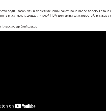
охи води і загорнути в поліетиленовий пакет, вона вбере вологу і стане 
енні в масу можна додавати клей ПВА для зміни властивостей. в такому 
і Классик, дрібний декор