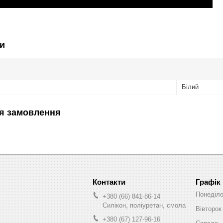
и
Білий
я замовлення
Графік
Понеділ
+380 (66) 841-86-14
Силікон, поліуретан, смола
Вівторок
+380 (67) 127-96-16