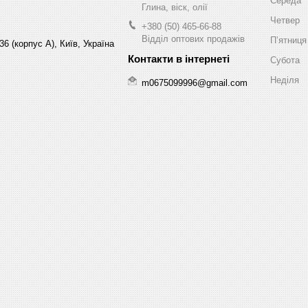
Середа
Глина, віск, олії
Четвер
+380 (50) 465-66-88
Відділ оптових продажів
Пʼятниця
6 (корпус А), Київ, Україна
Субота
Неділя
m0675099996@gmail.com