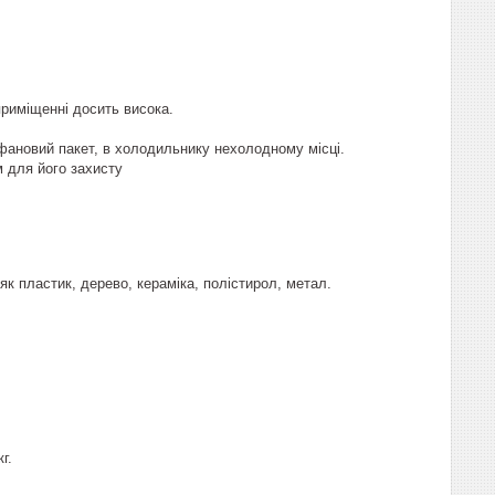
приміщенні досить висока.
офановий пакет, в холодильнику нехолодному місці.
 для його захисту
к пластик, дерево, кераміка, полістирол, метал.
г.