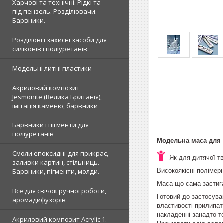
Харчові та технічні. Рідкі та
під пензель. Розділювачи.
Барвники.
Розділові і захисні засоби для
силіконів і поліуретанів
Модельні литні пластики
Акриловий композит
Jesmonite (Велика Британія),
імітація каменю, барвники
Барвники і пігменти для
поліуретанів
Модельна маса для т
Смоли епоксидні-для прикрас,
Як
для
дитячої тв
заливки картин, стільниць.
Високоякісні полімер
Барвники, пігменти, молди.
Маса що сама застигає
Все для свічок ручної роботи,
Готовий до застосува
аромадифузорів
властивості прилипат
накладенні занадто т
Акриловий композит Acrylic 1.