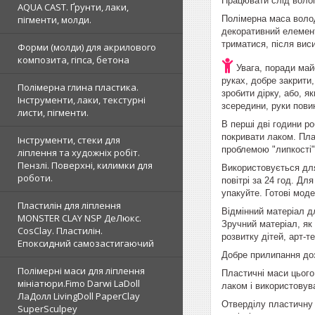
Працювати слід волог
AQUA CAST. Ґрунти, лаки,
Полімерна маса володі
пігменти, молди.
декоративний елемент 
триматися, після вис
Форми (молди) для акрилового
композита, гіпса, бетона
Увага, поради май
руках, добре закрити
Полімерна глина пластика.
зробити дірку, або, я
Інструменти, лаки, текстурні
зсередини, руки пови
листи, пігменти.
В перші дві години ро
покривати лаком. Плас
Інструменти, стеки для
проблемою "липкості"
ліплення та художніх робіт.
Пензлі. Поверхні, килимки для
Використовується для
роботи.
повітрі за 24 год. Д
упакуйте. Готові мод
Пластилін для ліплення
Відмінний матеріал д
MONSTER CLAY NSP ДеЛюкс.
Зручний матеріал, як
CosClay. Пластилін.
розвитку дітей, арт-те
Епоксидний самозастигаючий
Добре прилипання доз
Полімерні маси для ліплення
Пластичні маси цього
мініатюри.Fimo Darwi LaDoll
лаком і використовув
ЛаДолл LivingDoll PaperClay
Отверділу пластичну 
SuperSculpey