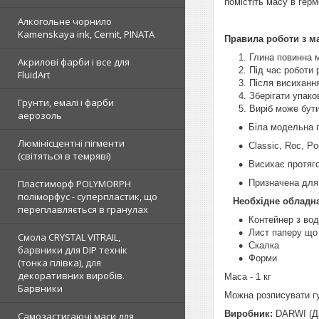
помістіть масу в гер
Алкогольне чорнило
Kamenskaya ink, Cernit, PINATA
Правила роботи з м
Глина повинна м
Акрилові фарби і все для
Під час роботи 
FluidArt
Після висихання
Зберігати упако
Грунти, емалі і фарби
Виріб може бут
аерозоль
Біла модельна 
Люмінісцентні пігменти
Classic, Roc, P
(світяться в темряві)
Висихає протяго
Призначена для 
Пластиморф POLYMORPH
поліморфус - суперпластик, що
Необхідне обладн
переплавляється в гранулах
Контейнер з во
Лист паперу що
Смола CRYSTAL VITRAIL,
Скалка
барвники для DIP технік
Форми
(тонка плівка), для
декоративних виробів.
Маса - 1 кг
Барвники
Можна розписувати гу
Виробник:
DARWI (Да
Самозастигаючі маси для