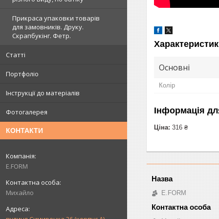
Прикраса упаковки товарів
для замовників. Друку.
Скрапбукінг. Фетр.
Характеристик
Статті
Основні
Портфоліо
Колір
Інструкції до матеріалів
Інформація дл
Фотогалерея
Ціна:
316 ₴
КОНТАКТИ
E.FORM
Михайло
E.FORM