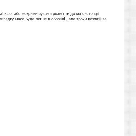
м'якше, або мокрими руками розім'яти до консистенції
випадку маса буде легше в обробці., але трохи важчий за