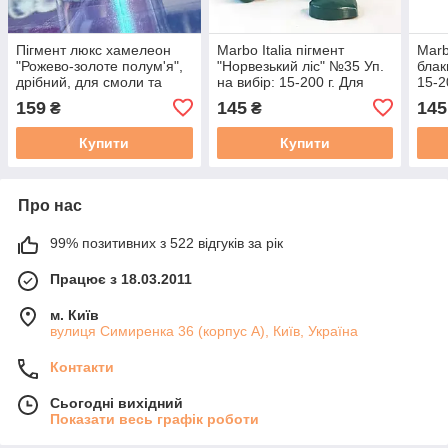
Пігмент люкс хамелеон
Marbo Italia пігмент
Marb
"Рожево-золоте полум'я",
"Норвезький ліс" №35 Уп.
блак
дрібний, для смоли та
на вибір: 15-200 г. Для
15-2
глини. Уп. 3 г
поліуретанів та смол. 15
та с
159
145
145
₴
₴
мл
Купити
Купити
Про нас
99% позитивних з 522 відгуків за рік
Працює з 18.03.2011
м. Київ
вулиця Симиренка 36 (корпус А), Київ, Україна
Контакти
Сьогодні вихідний
Показати весь графік роботи