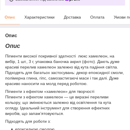
Опис
Характеристики
Доставка
Оплата
Умови п
Опис
Опис
Пігменти високої покривної здатності люкс хамелеон, на
вибір, 1 шт., 3 г, упаковка баночка акрил (фото). Дають дуже
красиві перелив хамелеон залежно від кута падіння світла.
Підходять для багатьох застосувань: декор епоксидної смоли,
полімерна глина, гіпс, самозастигаючі маси і так далі. Дуже
красиво наносити на молд перед роботою.
Пігменти з ефектом «хамелеон» для творчості
Пігменти з ефектом хамелеон — це виразні переливи
кольору, що змінюються залежно від освітлення та кута
огляду. Ідеальний інструмент для створення ефектних
виробів, що запам’ятовуються.
Підходять для роботи з:
епоксидною смолою