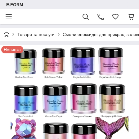
E.FORM
Товари та послуги
Смоли епоксидні-для прикрас, заливк
Новинка