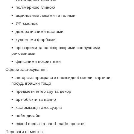
полімерною глиною
акриловими лаками та гелями
УФ-смолою
декоративними пастами
художніми фарбами
прозорими та напівпрозорими сполучними
речовинами
фінішними покриттями
Сфери застосування:
авторські прикраси з епоксидної смоли, картини,
посуд, іграшки тощо
предмети інтер’єру та декор
арт-об’єкти та панно
кастомізація аксесуарів
нейл-дизайн
mixed media та hand-made проєкти
Переваги пігментів: