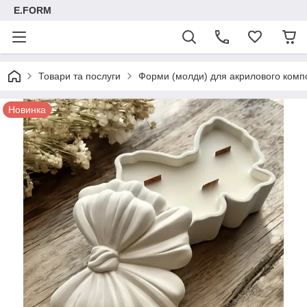
E.FORM
Товари та послуги
Форми (молди) для акрилового композ
Новинка