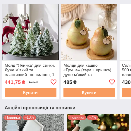
Молд "Ялинка" для свічки.
Молди для кашпо
Силі
Дуже м'який та
«Груша» (тара + кришка),
500 
еластичний топ силікон, 1
дуже м'який та
елас
шт.
еластичний силікон. Для
для 
441,75
485
430
₴
₴
475 ₴
гіпсу, акрилового
полі
композиту.
Купити
Купити
Акційні пропозиції та новинки
Новинка
–10%
Новинка
–7%