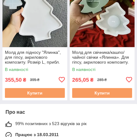
Молд для підносу "Ялинка",
Молд для свічника/кашпо/
для гіпсу, акрилового
чайної свічки «Ялинка». Для
композиту. Розмір L, прибл.
гіпсу, акрилового композиту.
27 см
Ок. 12 см
В наявності
В наявності
355,50
265,05
₴
₴
395 ₴
285 ₴
Купити
Купити
Про нас
99% позитивних з 523 відгуків за рік
Працює з 18.03.2011