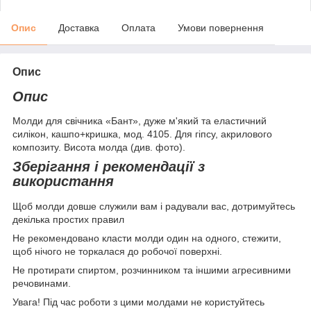
Опис
Доставка
Оплата
Умови повернення
Опис
Опис
Молди для свічника «Бант», дуже м'який та еластичний
силікон, кашпо+кришка, мод. 4105. Для гіпсу, акрилового
композиту. Висота молда (див. фото).
Зберігання і рекомендації з
використання
Щоб молди довше служили вам і радували вас, дотримуйтесь
декілька простих правил
Не рекомендовано класти молди один на одного, стежити,
щоб нічого не торкалася до робочої поверхні.
Не протирати спиртом, розчинником та іншими агресивними
речовинами.
Увага! Під час роботи з цими молдами не користуйтесь