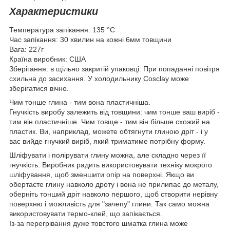
Характеристики
Температура запікання: 135 °С
Час запікання: 30 хвилин на кожні 6мм товщини
Вага: 227г
Країна виробник: США
Зберігання: в щільно закритій упаковці. При попаданні повітря
схильна до засихання. У холодильнику Cosclay може
зберігатися вічно.
Чим тонше глина - тим вона пластичніша.
Гнучкість виробу залежить від товщини: чим тонше ваш виріб -
тим він пластичніше. Чим товще - тим він більше схожий на
пластик. Ви, наприклад, можете обтягнути глиною дріт - і у
вас вийде гнучкий виріб, який триматиме потрібну форму.
Шліфувати і полірувати глину можна, але складно через її
гнучкість. Виробник радить використовувати техніку мокрого
шліфування, щоб зменшити опір на поверхні. Якщо ви
обертаєте глину навколо дроту і вона не прилипає до металу,
оберніть тонший дріт навколо першого, щоб створити нерівну
поверхню і можливість для "зачепу" глини. Так само можна
використовувати термо-клей, що запікається.
Із-за перегрівання дуже товстого шматка глина може