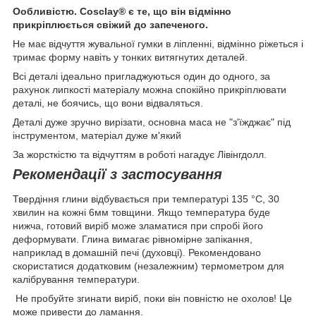
Ообливістю. Cosclay® є те, що він відмінно
прикріплюється свіжий до запеченого.
Не має відчуття жувальної гумки в ліпленні, відмінно ріжеться і
тримає форму навіть у тонких витягнутих деталей.
Всі деталі ідеально пригладжуються один до одного, за
рахунок липкості матеріалу можна спокійно прикріплювати
деталі, не боячись, що вони відваляться.
Деталі дуже зручно вирізати, основна маса не "з'їжджає" під
інструментом, матеріал дуже м'який
За жорсткістю та відчуттям в роботі нагадує Лівінгдолл.
Рекомендації з застосування
Твердіння глини відбувається при температурі 135 °С, 30
хвилин на кожні 6мм товщини. Якщо температура буде
нижча, готовий виріб може зламатися при спробі його
деформувати. Глина вимагає рівномірне запікання,
наприклад в домашній печі (духовці). Рекомендовано
скористатися додатковим (незалежним) термометром для
калібрування температури.
Не пробуйте згинати виріб, поки він повністю не охолов! Це
може привести до ламання.