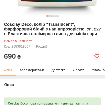
Cosclay Deco, колір "Translucent",
фарфоровий білий з напівпрозорістю. Уп. 227
г. Еластична полімерна глина для мініатюри
Немає в наявності
Код: 2853819807
Роздріб
690
₴
Опис
Характеристики
Доставка
Оплата
Умови п
Опис
Cosclay Deco нова
полімерна глина д
ля запікання, з