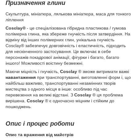
Призначення глини
Скульптура, мініатюра, лялькова мініатюра, маса для тонкого
ліплення
Cosclay®
- це спеціалізована гібридна пластикова / гумова
полімерна глина, яка збереже гнучкість після затвердіння. На
відміну від інших полімерних глин, унікальна гнучкість
Cosclay® забезпечує довговічність і еластичність, підходить
для нескінченного застосування. Це включає в себе
персонажів покадрової анімації, фігурки і багато, багато
іншого! Можливості воістину безмежні.
Маючи міцність і гнучкість,
Cosclay
® зможе витримати важкі
навантаження
при транспортуванні, виготовленні форм і, що
найбільш важливо, транспортуванні незамінних творів
мистецтва з одного місця в інше: особливо під час
перевезення на великі відстані. З
Cosclay
® ця проблема
вирішена.
Cosclay
® є одночасно міцним і стійким до
пошкоджень.
Опис і процес роботи
Опис та враження від майстрів