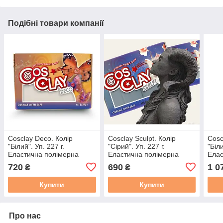
Подібні товари компанії
Cosclay Deco. Колір
Cosclay Sculpt. Колір
Cosc
"Білий". Уп. 227 г.
"Сірий". Уп. 227 г.
"Біли
Еластична полімерна
Еластична полімерна
Елас
глина для ліплення
глина для ліплення
глин
720
690
1 0
₴
₴
скульптури, мініатюр,
скульптури, мініатюр,
скул
ляльок.
ляльок.
ляль
Купити
Купити
Про нас