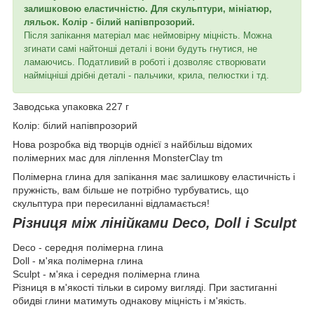
залишковою еластичністю. Для скульптури, мініатюр,
ляльок. Колір - білий напівпрозорий.
Після запікання матеріал має неймовірну міцність. Можна
згинати самі найтонші деталі і вони будуть гнутися, не
ламаючись. Податливий в роботі і дозволяє створювати
найміцніші дрібні деталі - пальчики, крила, пелюстки і тд.
Заводська упаковка 227 г
Колір: білий напівпрозорий
Нова розробка від творців однієї з найбільш відомих
полімерних мас для ліплення MonsterClay tm
Полімерна глина для запікання має залишкову еластичність і
пружність, вам більше не потрібно турбуватись, що
скульптура при пересиланні відламається!
Різниця між лінійками Deco, Doll і Sculpt
Deco - середня полімерна глина
Doll - м'яка полімерна глина
Sculpt - м'яка і середня полімерна глина
Різниця в м'якості тільки в сирому вигляді. При застиганні
обидві глини матимуть однакову міцність і м'якість.