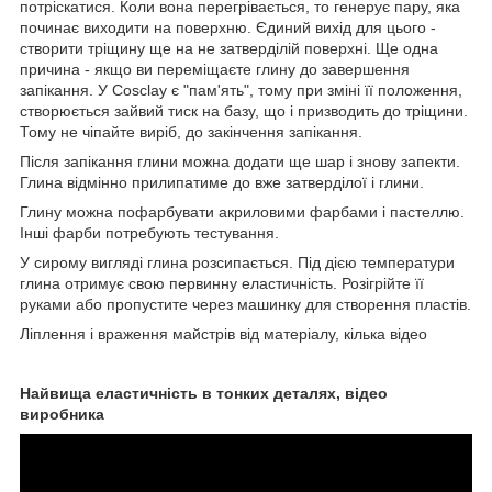
потріскатися. Коли вона перегрівається, то генерує пару, яка
починає виходити на поверхню. Єдиний вихід для цього -
створити тріщину ще на не затверділій поверхні. Ще одна
причина - якщо ви переміщаєте глину до завершення
запікання. У Cosclay є "пам'ять", тому при зміні її положення,
створюється зайвий тиск на базу, що і призводить до тріщини.
Тому не чіпайте виріб, до закінчення запікання.
Після запікання глини можна додати ще шар і знову запекти.
Глина відмінно прилипатиме до вже затверділої і глини.
Глину можна пофарбувати акриловими фарбами і пастеллю.
Інші фарби потребують тестування.
У сирому вигляді глина розсипається. Під дією температури
глина отримує свою первинну еластичність. Розігрійте її
руками або пропустите через машинку для створення пластів.
Ліплення і враження майстрів від матеріалу, кілька відео
Найвища еластичність в тонких деталях, відео
виробника