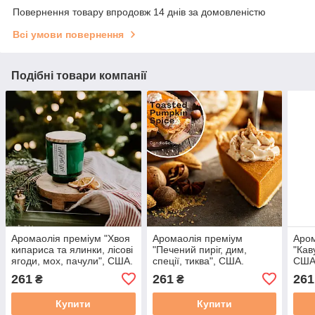
Повернення товару впродовж 14 днів за домовленістю
Всі умови повернення
Подібні товари компанії
Аромаолія преміум "Хвоя
Аромаолія преміум
Аром
кипариса та ялинки, лісові
"Печений пиріг, дим,
"Кав
ягоди, мох, пачули", США.
спеції, тиква", США.
США.
Заводська уп. 28 г,
Заводська уп. 28 г,
"Pin
261
261
261
₴
₴
Cypress and Bayberry,
"Toasted Pumpkin Spice".
lemo
Candle
Candle Science
Scie
Купити
Купити