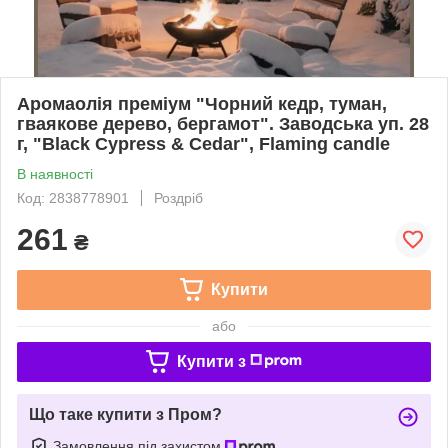
Аромаолія преміум "Чорний кедр, туман,
гваякове дерево, бергамот". Заводська уп. 28
г, "Black Cypress & Cedar", Flaming candle
В наявності
Код: 2838778901
Роздріб
261
₴
Купити
або
Купити з
Що таке купити з Пром?
Замовлення під захистом