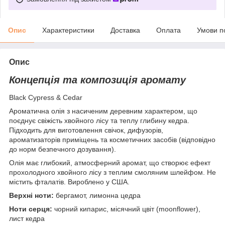
Опис
Характеристики
Доставка
Оплата
Умови п
Опис
Концепція та композиція аромату
Black Cypress & Cedar
Ароматична олія з насиченим деревним характером, що
поєднує свіжість хвойного лісу та теплу глибину кедра.
Підходить для виготовлення свічок, дифузорів,
ароматизаторів приміщень та косметичних засобів (відповідно
до норм безпечного дозування).
Олія має глибокий, атмосферний аромат, що створює ефект
прохолодного хвойного лісу з теплим смоляним шлейфом. Не
містить фталатів. Вироблено у США.
Верхні ноти:
бергамот, лимонна цедра
Ноти серця:
чорний кипарис, місячний цвіт (moonflower),
лист кедра