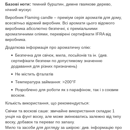
Базові ноти:
темний бурштин, димне гваякове дерево,
нічний мускус
Виробник Flaming candle – преміум серія ароматів для дому,
всесвітньо відомий виробник. Всі аромати цього відомого
виробника абсолютно безпечні, є преміальними
ароматичними оліями, перевірені сертифікати IFRA від
виробника.
Додаткова інформація про ароматичну олію:
Безпечна для свічок, мила, лосьйонів та ін. (див.
сертифікати безпеки по допустимому значенню
додавання для різних призначень)
Не містить фталатів
Температура займання: >200°F
Розроблено для роботи як з парафіном, так і з соєвим
воском.
Кількість використання, що рекомендується:
Свічки та воскові саше: звичайне використання складає 1
унція на фунт воску, але може змінюватись залежно від типу
воску, добавок та переваг по запаху.
Мило та засоби для догляду за шкірою: див. інформацію про