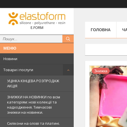
E.FORM
ГОЛОВНА
Ч
Новини
Товари і послуги
Знижка
УЦІНКА КІНЦЕВА РОЗПРОДАЖ
АКЦІЯ
ЗНИЖКИ НА НОВИНКИ по всім
категоріям: нові колекцїї та
надходження. Тимчасові
знижки на новинки.
Силікони на олові та платині.