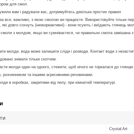
тором для смол.
жили вам і радували вас, дотримуйтесь декілька простих правил
за все, важливо, з якою смолою ви працюєте. Використовуйте тільки пер
які довго сохнуть (низкореактивні) - вони псують і виїдають глянець мол
 смоли з молдом, якщо ви сумніваєтеся, чи правильно смола замішана 
ти молди, вода може залишити сліди і розводи. Контакт води з незасти
овано знімати тільки скотчем.
сти молди один на одного, стежити, щоб нічого не торкалася до глянцю
, розчинником та іншими агресивними речовинами.
молди в коробках, закритими від пилу, при кімнатній температурі.
и
ути
Crystal Art