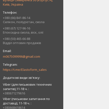
вулиця Симиренка 36 (корпус А),
Київ, Україна
+380 (66) 841-86-14
Силікон, поліуретан, смола
+380 (67) 127-96-16
Епоксидна смола, віск, олії
+380 (50) 465-66-88
Відділ оптових продажів
m0675099996@gmail.com
https://t.me/Elastoform_sales
Viber (для письмових технічних
запитів),11-18 ч.
+380671279616
Viber (письмови запитання по
доставці), 11-18 ч.
+380668418614