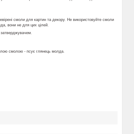
евірені смоли для картин та декору. Не використовуйте смоли
да, вони не для цих цілей.
з затверджувачем.
глою смолою - псує глянець молда.
.