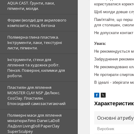
AQUA CAST. Ґрунти, лаки,
користуватися корек
пігменти, молди.
Щоб молди довше слу
Пам'ятайте, що перш 
Форми (молди) для акрилового
для столешен, смоли, 
композита, гіпса, бетона
Не допускати контакт
Полімерна глина пластика.
Інструменти, лаки, текстурні
Увага:
листи, пігменти.
Не рекомендується ми
Забруднення рекоменд
Інструменти, стеки для
ліплення та художніх робіт.
Не рекомендовано кла
Пензлі. Поверхні, килимки для
Не протирати спиртом
роботи.
В ідеалі - зберігати 
Пластилін для ліплення
MONSTER CLAY NSP ДеЛюкс.
CosClay. Пластилін.
Характеристик
Епоксидний самозастигаючий
Полімерні маси для ліплення
Основні атриб
мініатюри.Fimo Darwi LaDoll
ЛаДолл LivingDoll PaperClay
Виробник
SuperSculpey