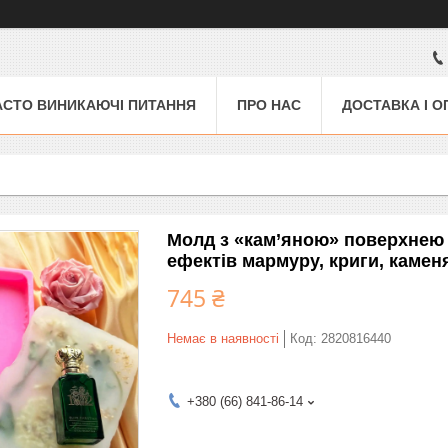
АСТО ВИНИКАЮЧІ ПИТАННЯ
ПРО НАС
ДОСТАВКА І О
Молд з «кам’яною» поверхнею бо
ефектів мармуру, криги, каменя
745 ₴
Немає в наявності
Код:
2820816440
+380 (66) 841-86-14