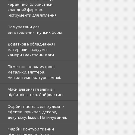
керамічної флористики,
холодний фарфор.
Інструменти для ліплення
Поліуретани для
виготовлення гнучких форм.
Додаткове обладнання і
матеріали - вакуумні
камери.Електронні ваги.
Пігменти - перламутрові,
металики. Гліттера.
Низькотемпературні емалі.
Маси для зняття зліпків і
відбитків з тіла. Лайфкастинг
Фарби і пастель для художніх
ефектів, прикрас, декору,
декупажу. Емалі. Патинування.
Фарби і контури тканин
різного виду, по батіку