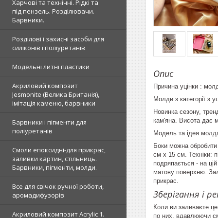
Харчові та технічні. Рідкі та
під пензель. Розділювачи.
Барвники.
Розділові і захисні засоби для
силіконів і поліуретанів
Модельні литні пластики
Опис
Акриловий композит
Причина уцінки : мол
Jesmonite (Велика Британія),
Молди з категорії з у
імітація каменю, барвники
Новинка сезону, тренд
кам'яна. Висота дає м
Барвники і пігменти для
поліуретанів
Модель та ідея молда
Боки можна обробити 
Смоли епоксидні-для прикрас,
см х 15 см. Техніки: 
заливки картин, стільниць.
подряпається - на цій
Барвники, пігменти, молди.
матову поверхню. Зал
прикрас.
Все для свічок ручної роботи,
Зберігання і р
аромадифузорів
Коли ви заливаєте це
Акриловий композит Acrylic 1.
по них, вдавлюючи с