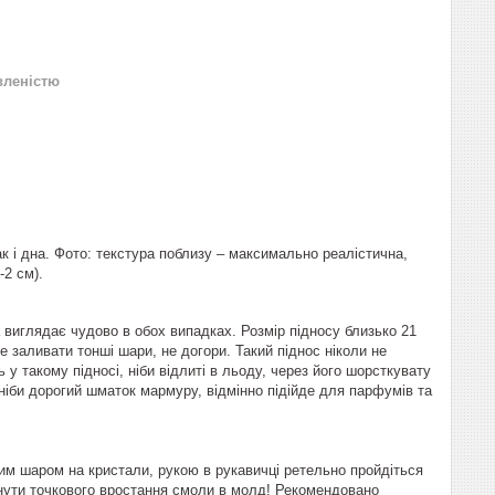
вленістю
ак і дна. Фото: текстура поблизу – максимально реалістична,
-2 см).
виглядає чудово в обох випадках. Розмір підносу близько 21
те заливати тонші шари, не догори. Такий піднос ніколи не
ь у такому підносі, ніби відлиті в льоду, через його шорсткувату
ніби дорогий шматок мармуру, відмінно підійде для парфумів та
им шаром на кристали, рукою в рукавичці ретельно пройдіться
нути точкового вростання смоли в молд! Рекомендовано