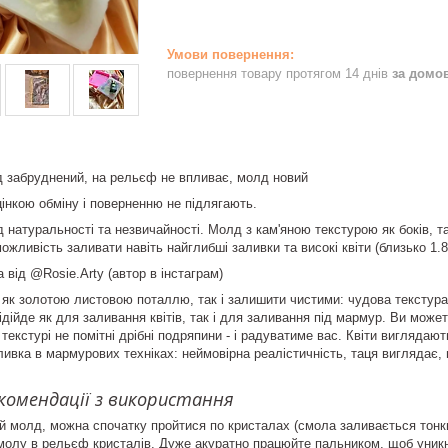
повернення товару протягом 14 днів
за домо
д забруднений, на рельєф не впливає, молд новий
цінкою обміну і поверненню не підлягають.
 натуральності та незвичайності. Молд з кам'яною текстурою як боків, т
ожливість заливати навіть найглибші заливки та високі квіти (близько 1.8
 від @Rosie.Arty (автор в інстаграм)
як золотою листовою поталлю, так і залишити чистими: чудова текстура 
підійде як для заливання квітів, так і для заливання під мармур. Ви може
 текстурі не помітні дрібні подряпини - і радуватиме вас. Квіти виглядают
ивка в мармурових техніках: неймовірна реалістичність, таця виглядає, 
екомендації з використання
й молд, можна спочатку пройтися по кристалах (смола заливається тонк
молу в рельєф кристалів. Дуже акуратно працюйте пальником, щоб уник