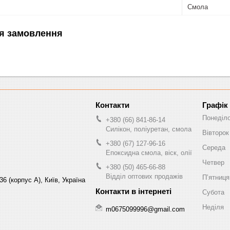
Смола
я замовлення
Графік
Понеділ
+380 (66) 841-86-14
Силікон, поліуретан, смола
Вівторок
+380 (67) 127-96-16
Середа
Епоксидна смола, віск, олії
Четвер
+380 (50) 465-66-88
Відділ оптових продажів
Пʼятниця
6 (корпус А), Київ, Україна
Субота
Неділя
m0675099996@gmail.com