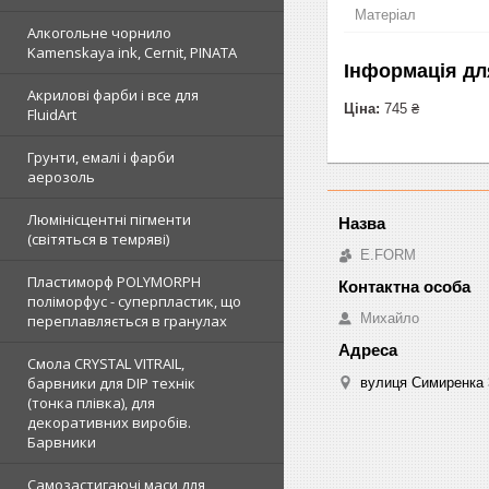
Матеріал
Алкогольне чорнило
Kamenskaya ink, Cernit, PINATA
Інформація дл
Акрилові фарби і все для
Ціна:
745 ₴
FluidArt
Грунти, емалі і фарби
аерозоль
Люмінісцентні пігменти
(світяться в темряві)
E.FORM
Пластиморф POLYMORPH
поліморфус - суперпластик, що
Михайло
переплавляється в гранулах
Смола CRYSTAL VITRAIL,
барвники для DIP технік
вулиця Симиренка 3
(тонка плівка), для
декоративних виробів.
Барвники
Самозастигаючі маси для