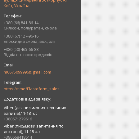
вулиця Симиренка 36 (корпус А),
Київ, Україна
+380 (66) 841-86-14
Силікон, поліуретан, смола
+380 (67) 127-96-16
Епоксидна смола, віск, олії
+380 (50) 465-66-88
Відділ оптових продажів
m0675099996@gmail.com
https://t.me/Elastoform_sales
Viber (для письмових технічних
запитів),11-18 ч.
+380671279616
Viber (письмови запитання по
доставці), 11-18 ч.
+380668418614