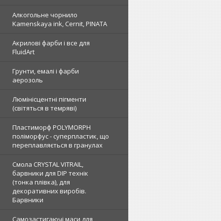
Алкогольне чорнило
Kamenskaya ink, Cernit, PINATA
Акрилові фарби і все для
FluidArt
Грунти, емалі і фарби
аерозоль
Люмінісцентні пігменти
(світяться в темряві)
Пластиморф POLYMORPH
поліморфус - суперпластик, що
переплавляється в гранулах
Смола CRYSTAL VITRAIL,
барвники для DIP технік
(тонка плівка), для
декоративних виробів.
Барвники
Самозастигаючі маси для