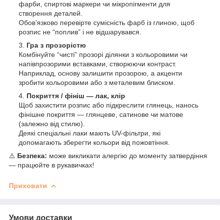
фарби, спиртові маркери чи мікропігменти для
створення деталей.
Обов’язково перевірте сумісність фарб із глиною, щоб
розпис не “поплив” і не відшарувався.
Гра з прозорістю
Комбінуйте “чисті” прозорі ділянки з кольоровими чи
напівпрозорими вставками, створюючи контраст.
Наприклад, основу залишити прозорою, а акценти
зробити кольоровими або з металевим блиском.
Покриття / фініш — лак, клір
Щоб захистити розпис або підкреслити глянець, нанось
фінішне покриття — глянцеве, сатинове чи матове
(залежно від стилю).
Деякі спеціальні лаки мають UV-фільтри, які
допомагають зберегти кольори від пожовтіння.
⚠️
Безпека:
може викликати алергію до моменту затвердіння
— працюйте в рукавичках!
Приховати
Умови доставки