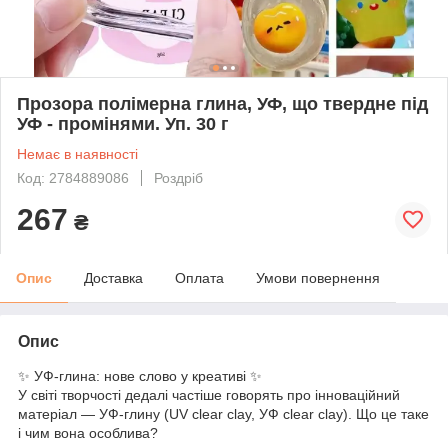
Прозора полімерна глина, УФ, що твердне під
УФ - промінями. Уп. 30 г
Немає в наявності
Код: 2784889086
Роздріб
267
₴
Опис
Доставка
Оплата
Умови повернення
Опис
✨ УФ-глина: нове слово у креативі ✨
У світі творчості дедалі частіше говорять про інноваційний
матеріал — УФ-глину (UV clear clay, УФ clear clay). Що це таке
і чим вона особлива?