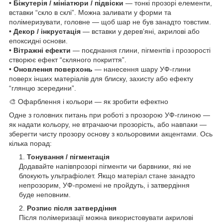
•
Біжутерія / мініатюри / підвіски
— тонкі прозорі елементи,
вставки “скло в склі”. Можна заливати у форми та
полімеризувати, головне — щоб шар не був занадто товстим.
•
Декор / інкрустація
— вставки у дерев’яні, акрилові або
епоксидні основи.
•
Вітражні ефекти
— поєднання глини, пігментів і прозорості
створює ефект “скляного покриття”.
•
Оновлення поверхонь
— нанесення шару УФ-глини
поверх інших матеріалів для блиску, захисту або ефекту
“глянцю зсередини”.
🎨 Офарблення і кольори — як зробити ефектно
Одне з головних питань при роботі з прозорою УФ-глиною —
як надати кольору, не втрачаючи прозорість, або навпаки —
зберегти чисту прозору основу з кольоровими акцентами. Ось
кілька порад:
Тонування / пігментація
Додавайте напівпрозорі пігменти чи барвники, які не
блокують ультрафіолет. Якщо матеріал стане занадто
непрозорим, УФ-промені не пройдуть, і затвердіння
буде неповним.
Розпис після затвердіння
Після полімеризації можна використовувати акрилові