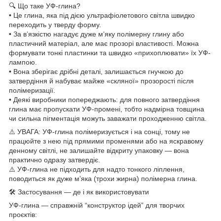
🔍 Що таке УФ-глина?
• Це глина, яка під дією ультрафіолетового світла швидко
переходить у тверду форму.
• За в’язкістю нагадує дуже м’яку полімерну глину або
пластичний матеріал, але має прозорі властивості. Можна
формувати тонкі пластинки та швидко «прихоплювати» їх УФ-
лампою.
• Вона зберігає дрібні деталі, залишається гнучкою до
затвердіння й набуває майже «скляної» прозорості після
полімеризації.
• Деякі виробники попереджають: для повного затвердіння
глина має пропускати УФ-промені, тобто надмірна товщина
чи сильна пігментація можуть заважати проходженню світла.
⚠️ УВАГА: УФ-глина полімеризується і на сонці, тому не
працюйте з нею під прямими променями або на яскравому
денному світлі, не залишайте відкриту упаковку — вона
практично одразу затвердіє.
⚠️ УФ-глина не підходить для надто тонкого ліплення,
поводиться як дуже м’яка (трохи жирна) полімерна глина.
🛠 Застосування — де і як використовувати
УФ-глина — справжній “конструктор ідей” для творчих
проєктів: