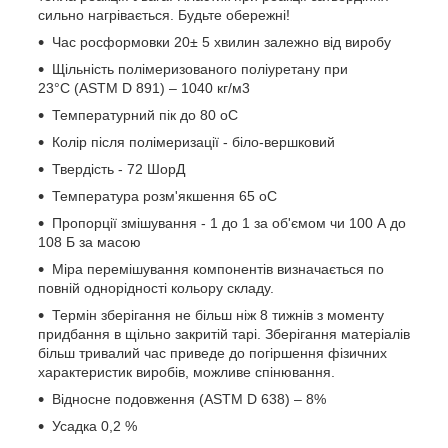
сильно нагрівається. Будьте обережні!
Час росформовки 20± 5 хвилин залежно від виробу
Щільність полімеризованого поліуретану при
23°С (ASTM D 891) – 1040 кг/м3
Температурний пік до 80 оС
Колір після полімеризації - біло-вершковий
Твердість - 72 ШорД
Температура розм'якшення 65 оС
Пропорції змішування - 1 до 1 за об'ємом чи 100 А до
108 Б за масою
Міра перемішування компонентів визначається по
повній однорідності кольору складу.
Термін зберігання не більш ніж 8 тижнів з моменту
придбання в щільно закритій тарі. Зберігання матеріалів
більш тривалий час приведе до погіршення фізичних
характеристик виробів, можливе спінювання.
Відносне подовження (ASTM D 638) – 8%
Усадка 0,2 %