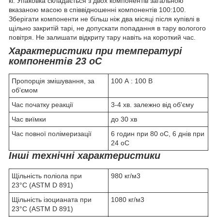
кг. Упаковка складається з двох компонентів загальною
вказаною масою в співвідношенні компонентів 100:100.
Зберігати компоненти не більш ніж два місяці після купівлі в
щільно закритій тарі, не допускати попадання в тару вологого
повітря. Не залишати відкриту тару навіть на короткий час.
Характеристики при температурі
компонентів 23 оС
Пропорція змішування, за
100 А : 100 В
об'ємом
Час початку реакції
3-4 хв. залежно від об'єму
Час виїмки
до 30 хв
Час повної полімеризації
6 годин при 80 оС, 6 днів при
24 оС
Інші технічні характеристики
Щільність поліола при
980 кг/м3
23°С (ASTM D 891)
Щільність ізоцианата при
1080 кг/м3
23°С (ASTM D 891)