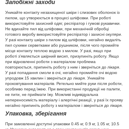
Запобіжні заходи
Уникайте контакту незахищеної шкіри і слизових оболонок із
пилом, що утворюється в процесі шліфовки. При роботі
використовуйте захисний одяг, респіратор і гумові рукавички.
Не вдихайте пил від шліфовки, при механічній обробці
готового виробу використовуйте респіратор і захисні окуляри.
У разі контакту шкіри з пилом від шліфовки, негайно видаліть
пил сухими серветками або рушником, після чого промийте
місце контакту теплою водою з милом. У разі, якщо при
роботі з'являється шкірний висип, призупиніть роботу. Якщо
при відновленні роботи з матеріалом проблема
повторюється, припиніть роботу з ним і зверніться до лікаря.
У разі попадання смоли в очі, негайно промийте очі водою
упродовж 15 хвилин і зверніться до лікаря. Уникайте
проковтування матеріалів. Ретельно мийте руки після роботи,
особливо перед їжею. При використанні продукції не палити,
не пити, не приймати їжу. Можливі індивідуальна
непереносимість матеріалу і алергічні реакції, у разі їх прояву
негайно припиніть роботу з матеріалом і зверніться до лікаря.
Упаковка, зберігання
При замовленні доступні упаковки 0.45 кг, 0.9 кг, 1.05 кг, 10.5