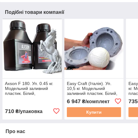
Подібні товари компанії
Axson F 180. Уп. 0.45 кг.
Easy Сraft (Італія). Уп.
Easy 
Модельний заливний
10,5 кг. Модельний
кг. 
пластик. Білий,
заливний пластик. Білий,
плас
подовженої полімеризації.
міцний.
6 947
735
₴/комплект
(SikaBiresin)
710
₴/упаковка
Купити
Про нас