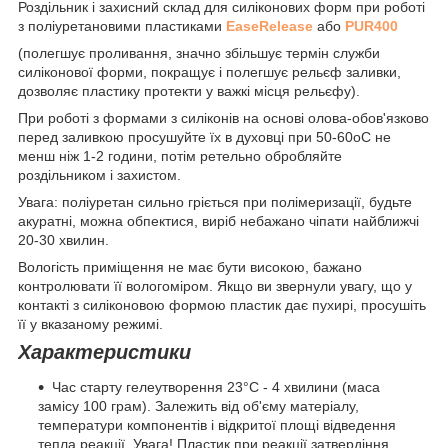
Роздільник і захисний склад для силіконових форм при роботі
з поліуретановими пластиками
EaseRelease
або
PUR400
(полегшує проливання, значно збільшує термін служби
силіконової форми, покращує і полегшує рельєф заливки,
дозволяє пластику протекти у важкі місця рельєфу).
При роботі з формами з силіконів на основі олова-обов'язково
перед заливкою просушуйте їх в духовці при 50-60оС не
менш ніж 1-2 години, потім ретельно обробляйте
роздільником і захистом.
Увага: поліуретан сильно гріється при полімеризації, будьте
акуратні, можна обпектися, виріб небажано чіпати найближчі
20-30 хвилин.
Вологість приміщення не має бути високою, бажано
контролювати її вологоміром. Якщо ви звернули увагу, що у
контакті з силіконовою формою пластик дає пухирі, просушіть
її у вказаному режимі.
Характеристики
Час старту гелеутворення 23°С - 4 хвилини (маса
замісу 100 грам). Залежить від об'єму матеріалу,
температури компонентів і відкритої площі відведення
тепла реакції. Увага! Пластик при реакції затвердіння