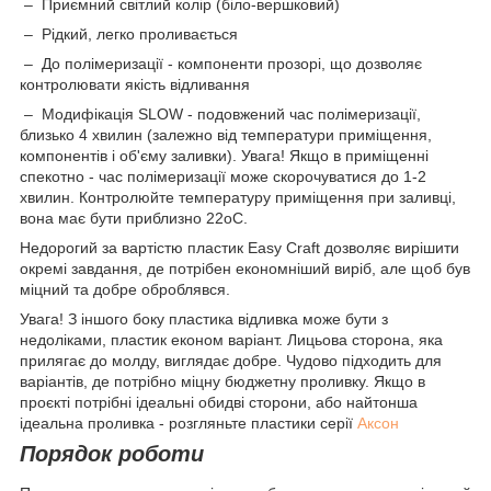
– Приємний світлий колір (біло-вершковий)
– Рідкий, легко проливається
– До полімеризації - компоненти прозорі, що дозволяє
контролювати якість відливання
– Модифікація SLOW - подовжений час полімеризації,
близько 4 хвилин (залежно від температури приміщення,
компонентів і об'єму заливки). Увага! Якщо в приміщенні
спекотно - час полімеризації може скорочуватися до 1-2
хвилин. Контролюйте температуру приміщення при заливці,
вона має бути приблизно 22оС.
Недорогий за вартістю пластик Easy Сraft дозволяє вирішити
окремі завдання, де потрібен економніший виріб, але щоб був
міцний та добре оброблявся.
Увага! З іншого боку пластика відливка може бути з
недоліками, пластик економ варіант. Лицьова сторона, яка
прилягає до молду, виглядає добре. Чудово підходить для
варіантів, де потрібно міцну бюджетну проливку. Якщо в
проєкті потрібні ідеальні обидві сторони, або найтонша
ідеальна проливка - розгляньте пластики серії
Аксон
Порядок роботи