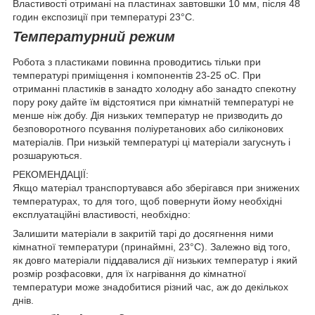
Властивості отримані на пластинах завтовшки 10 мм, після 48
годин експозиції при температурі 23°С.
Температурний режим
Робота з пластиками повинна проводитись тільки при
температурі приміщення і компонентів 23-25 оС. При
отриманні пластиків в занадто холодну або занадто спекотну
пору року дайте їм відстоятися при кімнатній температурі не
менше ніж добу. Дія низьких температур не призводить до
безповоротного псування поліуретанових або силіконових
матеріалів. При низькій температурі ці матеріали загуснуть і
розшаруються.
РЕКОМЕНДАЦІЇ:
Якщо матеріал транспортувався або зберігався при знижених
температурах, то для того, щоб повернути йому необхідні
експлуатаційні властивості, необхідно:
Залишити матеріали в закритій тарі до досягнення ними
кімнатної температури (принаймні, 23°C). Залежно від того,
як довго матеріали піддавалися дії низьких температур і який
розмір розфасовки, для їх нагрівання до кімнатної
температури може знадобитися різний час, аж до декількох
днів.