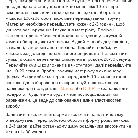
Перед використанням поліол має бути ретельно перемішаний
до однорідного стану протягом не менш ніж 10 хв - при
використанні мішалки з приводом - швидкість обертання
мішалки 100-200 об/хв, можливе перемішування "вручну".
Матеріал необхідно перемішувати кожних 2-3 години, щоб
уникати розшарування і псування матеріалу. Поліол і
ізоцианат при необхідності можна дегазувати у вакуумній
камері або працювати з тиском. Відлийте необхідну кількість,
заздалегідь перемішаного поліола. Відлийте необхідну
кількість заздалегідь перемішаного ізоцианата. Перемішайте
суміш плоским дерев'яним шпателем впродовж 20-30 секунд.
Перелийте суміш компонентів в чисту тару і далі перемішуйте
ще 10-20 секунд. Зробіть заливку матеріалу в силіконову
форму. Витримайте матеріал впродовж 5-10 хвилин в стані
спокою. Для забарвлення використовуйте спеціалізовані
барвники для поліуретанів
Marbo
або
DEEP
. Не забарвлюйте
поліуретан будь-якими будь-якими неспеціалізованими
барвниками, це веде до спінювання і зміни властивостей
виробу.
Заливайте в силіконові форми з силіконів на платиновому
отверджувачі. Перед роботою обробіть форму роздільником,
в 2-3 шари, дайте останньому шару роздільника висохнути не
менш ніж 30 хвилин.