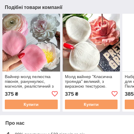
Подібні товари компанії
Вайнер молд пелюстка
Молд вайнер "Класична
Набі
півонія, ранункулюс,
троянда" великий, з
для 
магнолія, реалістичний з
виразною текстурою.
Пелю
тонкою текстурою.
Основний молд, мод. 507
нату
375
375
385
₴
₴
текс
Купити
Купити
Про нас