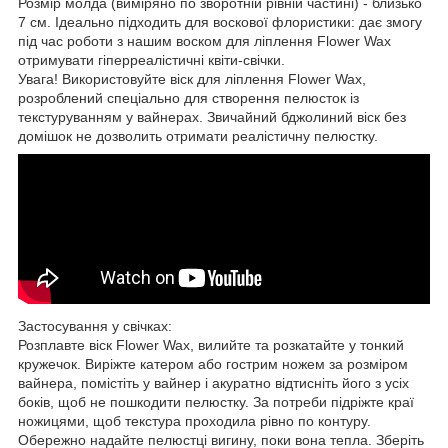
Розмір молда (виміряно по зворотній рівній частині) - близько
7 см. Ідеально підходить для воскової флористики: дає змогу
під час роботи з нашим воском для ліплення Flower Wax
отримувати гіперреалістичні квіти-свічки.
Увага! Використовуйте віск для ліплення Flower Wax,
розроблений спеціально для створення пелюсток із
текстуруванням у вайнерах. Звичайний бджолиний віск без
домішок не дозволить отримати реалістичну пелюстку.
Застосування у свічках:
Розплавте віск Flower Wax, вилийте та розкатайте у тонкий
кружечок. Виріжте катером або гострим ножем за розміром
вайнера, помістіть у вайнер і акуратно відтисніть його з усіх
боків, щоб не пошкодити пелюстку. За потреби підріжте краї
ножицями, щоб текстура проходила рівно по контуру.
Обережно надайте пелюстці вигину, поки вона тепла. Зберіть