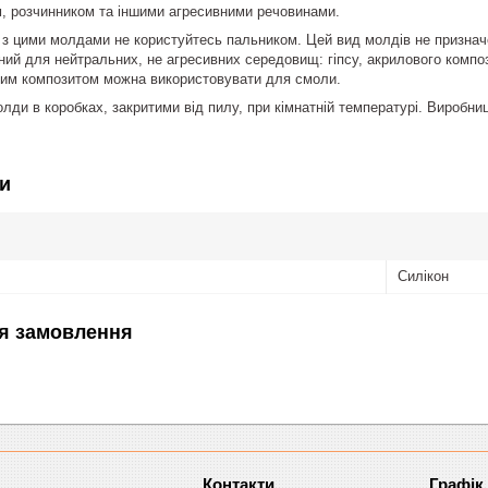
, розчинником та іншими агресивними речовинами.
и з цими молдами не користуйтесь пальником. Цей вид молдів не признач
ий для нейтральних, не агресивних середовищ: гіпсу, акрилового композ
овим композитом можна використовувати для смоли.
молди в коробках, закритими від пилу, при кімнатній температурі. Виробни
и
Силікон
я замовлення
Графік