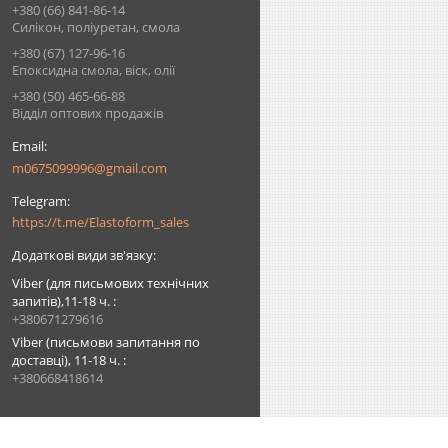
+380 (66) 841-86-14
Силікон, поліуретан, смола
+380 (67) 127-96-16
Епоксидна смола, віск, олії
+380 (50) 465-66-88
Відділ оптових продажів
m0675099996@gmail.com
https://t.me/Elastoform_sales
Viber (для письмових технічних
запитів),11-18 ч.
+380671279616
Viber (письмови запитання по
доставці), 11-18 ч.
+380668418614