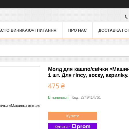
АСТО ВИНИКАЮЧІ ПИТАННЯ
ПРО НАС
ДОСТАВКА І О
Молд для кашпо/свічки «Машинк
1 шт. Для гіпсу, воску, акриліку.
475 ₴
В наявності
Код:
2749414761
Купити
Купити з