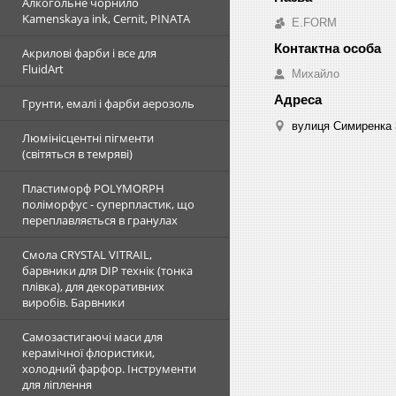
Алкогольне чорнило
Kamenskaya ink, Cernit, PINATA
E.FORM
Акрилові фарби і все для
FluidArt
Михайло
Грунти, емалі і фарби аерозоль
вулиця Симиренка 3
Люмінісцентні пігменти
(світяться в темряві)
Пластиморф POLYMORPH
поліморфус - суперпластик, що
переплавляється в гранулах
Смола CRYSTAL VITRAIL,
барвники для DIP технік (тонка
плівка), для декоративних
виробів. Барвники
Самозастигаючі маси для
керамічної флористики,
холодний фарфор. Інструменти
для ліплення