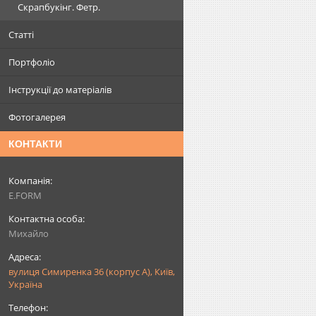
Скрапбукінг. Фетр.
Статті
Портфоліо
Інструкції до матеріалів
Фотогалерея
КОНТАКТИ
E.FORM
Михайло
вулиця Симиренка 36 (корпус А), Київ,
Україна