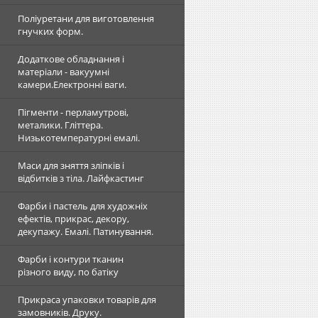
Поліуретани для виготовлення
гнучких форм.
Додаткове обладнання і
матеріали - вакуумні
камери.Електронні ваги.
Пігменти - перламутрові,
металики. Гліттера.
Низькотемпературні емалі.
Маси для зняття зліпків і
відбитків з тіла. Лайфкастинг
Фарби і пастель для художніх
ефектів, прикрас, декору,
декупажу. Емалі. Патинування.
Фарби і контури тканин
різного виду, по батіку
Прикраса упаковки товарів для
замовників. Друку.