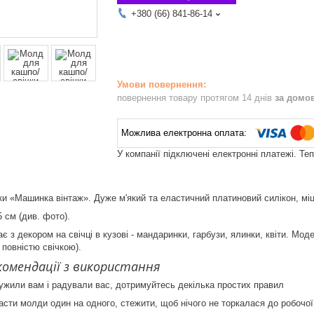
+380 (66) 841-86-14
повернення товару протягом 14 днів
за домо
У компанії підключені електронні платежі. Те
и «Машинка вінтаж». Дуже м'який та еластичний платиновий силікон, міцн
5 см (див. фото).
 з декором на свічці в кузові - мандаринки, гарбузи, ялинки, квіти. Мод
 повністю свічкою).
екомендації з використання
жили вам і радували вас, дотримуйтесь декілька простих правил
сти молди один на одного, стежити, щоб нічого не торкалася до робочої