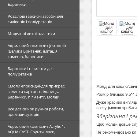
Барвники.
Розділові і захисні засоби для
силіконів і поліуретанів
Модельні литні пластики
Акриловий композит Jesmonite
(Велика Британія), імітація
каменю, барвники
Барвники і пігменти для
поліуретанів
Смоли епоксидні-для прикрас,
Молд для кашпо/свічк
заливки картин, стільниць.
Розмір близько 9,5*4,
Барвники, пігменти, молди.
Дуже красиво виглядає
воску (можна зробити
Все для свічок ручної роботи,
аромадифузорів
Зберігання і р
Щоб молди довше слу
Акриловий композит Acrylic 1.
AQUA CAST. Ґрунти, лаки,
Не рекомендовано кла