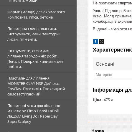
пігменти, молди.
Не протирати спиртом
Увага! Під час робот
Форми (молди) для акрилового
їжею. Молд призначен
композита, гіпса, бетона
колаборації з акрил
Полімерна глина пластика.
В ідеалі - зберігати 
Інструменти, лаки, текстурні
листи, пігменти.
Характеристик
Інструменти, стеки для
ліплення та художніх робіт.
Пензлі. Поверхні, килимки для
Основні
роботи.
Матеріал
Пластилін для ліплення
MONSTER CLAY NSP ДеЛюкс.
CosClay. Пластилін. Епоксидний
Інформація дл
самозастигаючий
Ціна:
475 ₴
Полімерні маси для ліплення
мініатюри.Fimo Darwi LaDoll
ЛаДолл LivingDoll PaperClay
SuperSculpey