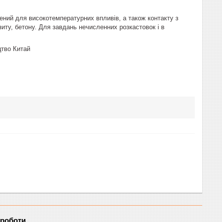
ений для високотемпературних впливів, а також контакту з
иту, бетону. Для завдань нечисленних розкастовок і в
цтво Китай
 роботи