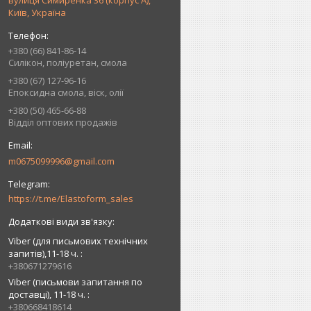
вулиця Симиренка 36 (корпус А),
Київ, Україна
+380 (66) 841-86-14
Силікон, поліуретан, смола
+380 (67) 127-96-16
Епоксидна смола, віск, олії
+380 (50) 465-66-88
Відділ оптових продажів
m0675099996@gmail.com
https://t.me/Elastoform_sales
Viber (для письмових технічних
запитів),11-18 ч.
+380671279616
Viber (письмови запитання по
доставці), 11-18 ч.
+380668418614