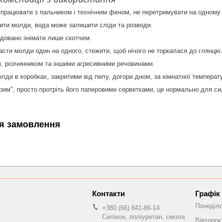
 працювати з пальником і технічним феном, не перетримувати на одному 
ити молди, вода може залишити сліди та розводи.
довано знімати лише скотчем.
сти молди один на одного, стежити, щоб нічого не торкалася до глянцю
, розчинником та іншими агресивними речовинами.
молди в коробках, закритими від пилу, догори дном, за кімнатної температ
им", просто протріть його паперовими серветками, це нормально для си
я замовлення
Графік
Понеділ
+380 (66) 841-86-14
Силікон, поліуретан, смола
Вівторок