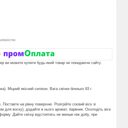
вленістю
пер ви можете купити будь-який товар не покидаючи сайту.
а). Міцний якісний силікон. Вага свічки близько 93 г
. Поставте на рівну поверхню. Розігрійте соєвий віск зі
 для воску), додайте в нього аромат, барвник. Охолодіть віск
 форму. Дайте свічці відстоятись не менше ніж добу, при