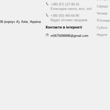
+380 (67) 127-96-16
Середа
Епоксидна смола, віск, олії
Четвер
+380 (50) 465-66-88
Відділ оптових продажів
Пʼятниця
6 (корпус А), Київ, Україна
Субота
Неділя
m0675099996@gmail.com