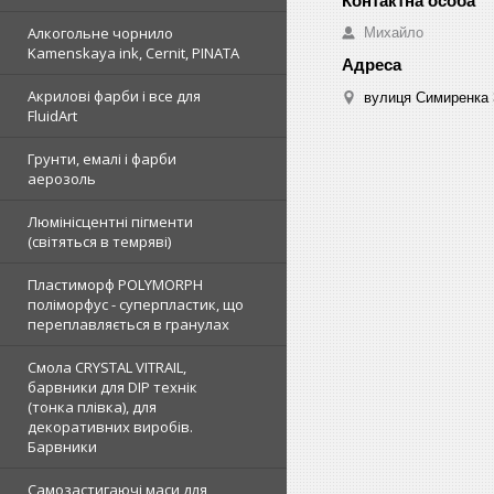
Алкогольне чорнило
Михайло
Kamenskaya ink, Cernit, PINATA
Акрилові фарби і все для
вулиця Симиренка 3
FluidArt
Грунти, емалі і фарби
аерозоль
Люмінісцентні пігменти
(світяться в темряві)
Пластиморф POLYMORPH
поліморфус - суперпластик, що
переплавляється в гранулах
Смола CRYSTAL VITRAIL,
барвники для DIP технік
(тонка плівка), для
декоративних виробів.
Барвники
Самозастигаючі маси для