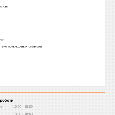
місці
.
ури.
льно пом'якшених силіконів.
 роботи
ок
10:00
18:00
10:00
18:00