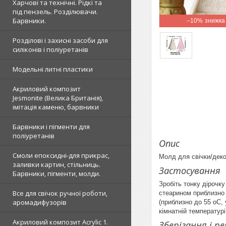
Харчові та технічні. Рідкі та
під пензель. Розділювачи.
Барвники.
–10%
Розділові і захисні засоби для
силіконів і поліуретанів
Модельні литні пластики
Акриловий композит
Jesmonite (Велика Британія),
імітація каменю, барвники
Барвники і пігменти для
поліуретанів
Опис
Смоли епоксидні-для прикрас,
Молд для свічки/декор
заливки картин, стільниць.
Застосування
Барвники, пігменти, молди.
Зробіть тонку дірочку
Все для свічок ручної роботи,
стеарином приблизно 
аромадифузорів
(приблизно до 55 оС, 
кімнатній температурі,
Акриловий композит Acrylic 1.
Зберігання і р