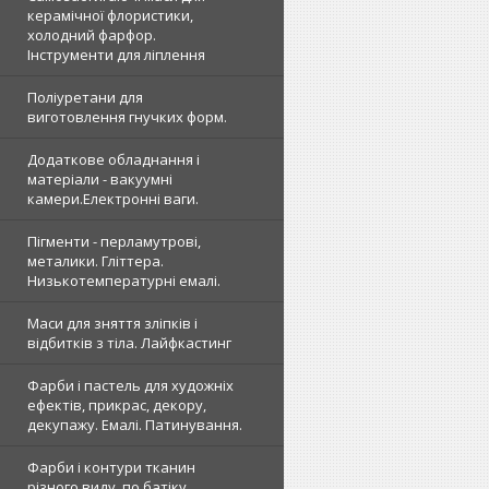
керамічної флористики,
холодний фарфор.
Інструменти для ліплення
Поліуретани для
виготовлення гнучких форм.
Додаткове обладнання і
матеріали - вакуумні
камери.Електронні ваги.
Пігменти - перламутрові,
металики. Гліттера.
Низькотемпературні емалі.
Маси для зняття зліпків і
відбитків з тіла. Лайфкастинг
Фарби і пастель для художніх
ефектів, прикрас, декору,
декупажу. Емалі. Патинування.
Фарби і контури тканин
різного виду, по батіку