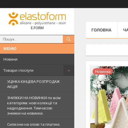
E.FORM
ГОЛОВНА
Ч
Новини
Товари і послуги
Новинка
УЦІНКА КІНЦЕВА РОЗПРОДАЖ
АКЦІЯ
ЗНИЖКИ НА НОВИНКИ по всім
категоріям: нові колекцїї та
надходження. Тимчасові
знижки на новинки.
Силікони на олові та платині.