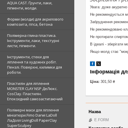
AQUA CAST. Ґрунти, лаки,
Увага: дуже акуратно
пігменти, молди.
Не рекомендується м
Форми (молди) для акрилового
Забруднення рекомен
композита, гіпса, бетона
Не рекомендовано кла
Полімерна глина пластика.
Не протирати спиртом
Інструменти, лаки, текстурні
В ідеалі - зберігати 
листи, пігменти.
Якщо молд стає "мокр
Інструменти, стеки для
ліплення та художніх робіт.
Пензлі. Поверхні, килимки для
Інформація дл
роботи.
Ціна:
301,50 ₴
Пластилін для ліплення
MONSTER CLAY NSP ДеЛюкс.
CosClay. Пластилін.
Епоксидний самозастигаючий
Полімерні маси для ліплення
мініатюри.Fimo Darwi LaDoll
E.FORM
ЛаДолл LivingDoll PaperClay
SuperSculpey