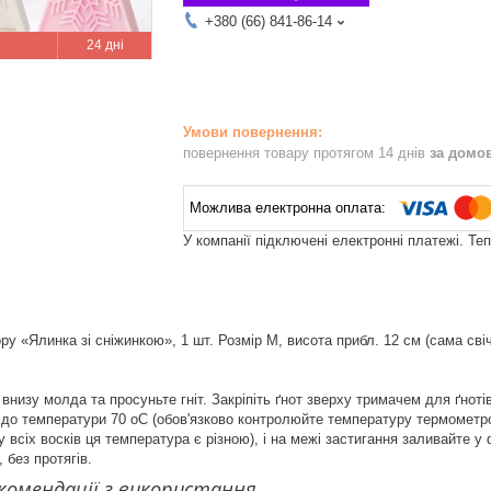
+380 (66) 841-86-14
24 дні
повернення товару протягом 14 днів
за домо
У компанії підключені електронні платежі. Те
у «Ялинка зі сніжинкою», 1 шт. Розмір М, висота прибл. 12 см (сама свічк
 внизу молда та просуньте гніт. Закріпіть ґнот зверху тримачем для ґнотів
до температури 70 оС (обов'язково контролюйте температуру термометром
у всіх восків ця температура є різною), і на межі застигання заливайте у
 без протягів.
екомендації з використання