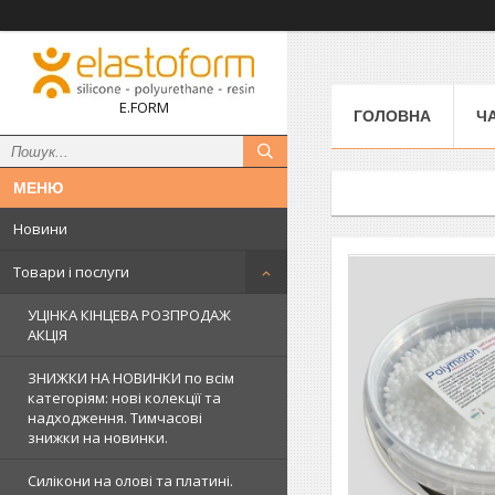
E.FORM
ГОЛОВНА
Ч
Новини
Товари і послуги
УЦІНКА КІНЦЕВА РОЗПРОДАЖ
АКЦІЯ
ЗНИЖКИ НА НОВИНКИ по всім
категоріям: нові колекцїї та
надходження. Тимчасові
знижки на новинки.
Силікони на олові та платині.