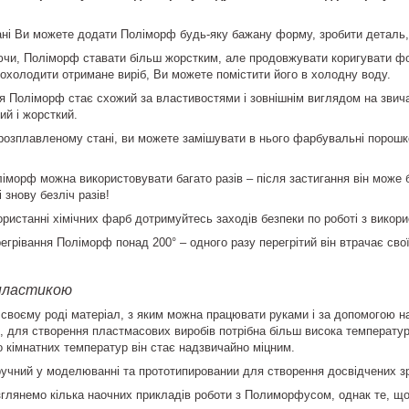
ані Ви можете додати
Поліморф
будь-яку бажану форму, зробити деталь, 
ючи,
Поліморф
ставати більш жорстким, але продовжувати коригувати ф
охолодити отримане виріб, Ви можете помістити його в холодну воду.
ня
Поліморф
стає схожий за властивостями і зовнішнім виглядом на звич
ий і жорсткий.
розплавленому стані, ви можете замішувати в нього фарбувальні порошков
ліморф
можна використовувати багато разів – після застигання він може б
і знову безліч разів!
ристанні хімічних фарб дотримуйтесь заходів безпеки по роботі з вико
егрівання Поліморф понад 200° – одного разу перегрітий він втрачає свої
пластикою
своєму роді матеріал, з яким можна працювати руками і за допомогою на
о, для створення пластмасових виробів потрібна більш висока температу
 кімнатних температур він стає надзвичайно міцним.
учний у моделюванні та прототипировании для створення досвідчених зра
розглянемо кілька наочних прикладів роботи з Полиморфусом, однак те, 