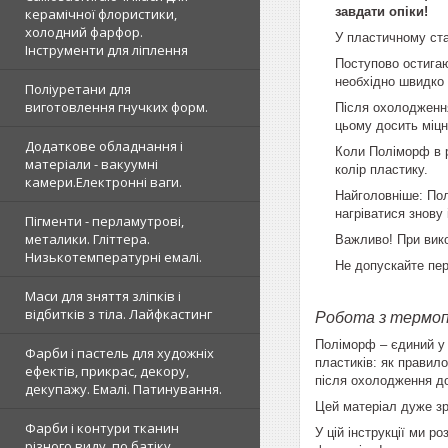
завдати опіки!
керамічної флористики,
холодний фарфор.
У пластичному ст
Інструменти для ліплення
Поступово остига
необхідно швидко 
Поліуретани для
виготовлення гнучких форм.
Після охолоджен
цьому досить міцн
Додаткове обладнання і
Коли
Поліморф
в 
матеріали - вакуумні
колір пластику.
камери.Електронні ваги.
Найголовніше:
По
нагріватися знову 
Пігменти - перламутрові,
металики. Гліттера.
Важливо! При вико
Низькотемпературні емалі.
Не допускайте пер
Маси для зняття зліпків і
відбитків з тіла. Лайфкастинг
Робота з термо
Поліморф
– єдиний у 
Фарби і пастель для художніх
пластиків: як правил
ефектів, прикрас, декору,
після охолодження до
декупажу. Емалі. Патинування.
Цей матеріал дуже зр
Фарби і контури тканин
У цій інструкції ми 
різного виду, по батіку