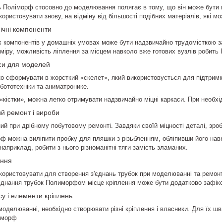
ь
Поліморф
стосовно до моделювання полягає в тому, що він може бути в
икористовувати знову, на відміну від більшості подібних матеріалів, які м
ічні компоненти
х компонентів у домашніх умовах може бути надзвичайно трудомісткою 
зміру, можливість ліплення за місцем навколо вже готових вузлів робит
си для моделей
 сформувати в жорсткий «скелет», який використовується для підтримки
бототехніки та аниматронике.
кістки», можна легко отримувати надзвичайно міцні каркаси. При необхі
й ремонт і вироби
й при дрібному побутовому ремонті. Завдяки своїй міцності деталі, зроб
рф
можна виліпити пробку для пляшки з різьбленням, обліпивши його на
априклад, робити з нього різноманітні тяги замість зламаних.
ання
ористовувати для створення з'єднань трубок при моделюванні та ремонті.
'єднання трубок Полиморфом місце кріплення може бути додатково зафік
у і елементи кріплень
моделюванні, необхідно створювати різні кріплення і власники. Для їх ш
іморф