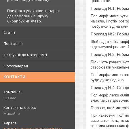
фантазією!
Приклад №1: Робимо
Прикраса упаковки товарів
для замовників. Друку.
Поліморф
може бути 
Скрапбукінг. Фетр.
на скло, і потім роз
позбутися від напрям
Статті
Приклад №2: Робим
Щоб надати
Полімор
Портфоліо
підтримуючі ролики. 
Приклад №3: Робимо
Інструкції до матеріалів
Більшість ручних інс
Фотогалерея
створювати унікальне
Поліморфа
можна нак
КОНТАКТИ
буде дуже надійно.
Приклад №4: Створ
Поліморф
легко обліп
E.FORM
властивість дозволяє
Головне, щоб матеріа
Михайло
При нанесенні
Полім
висока точність, то 
окремих маленьких фо