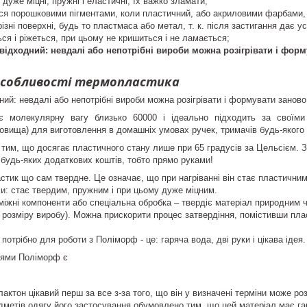
дуже міцні, пружні і еластичні, їх важко зламати;
ся порошковими пігментами, коли пластичний, або акриловими фарбами, 
ізні поверхні, будь то пластмаса або метал, т. к. після застигання дає у
ся і ріжеться, при цьому не кришиться і не ламається;
ідходний: невдалі або непотрібні вироби можна розігрівати і форм
особливості термопластика
ий: невдалі або непотрібні вироби можна розігрівати і формувати заново
 молекулярну вагу близько 60000 і ідеально підходить за своїми в
вища) для виготовлення в домашніх умовах ручек, тримачів будь-якого ви
 тим, що досягає пластичного стану лише при 65 градусів за Цельсієм. 
будь-яких додаткових коштів, тобто прямо руками!
тик що сам твердне. Це означає, що при нагріванні він стає пластичним
и: стає твердим, пружним і при цьому дуже міцним.
міжні компоненти або спеціальна обробка – твердіє матеріал природним 
і розміру виробу). Можна прискорити процес затвердіння, помістивши пла
 потрібно для роботи з
Поліморф
- це: гаряча вода, дві руки і цікава іде
стями
Поліморф
є
.
лактон цікавий перш за все з-за того, що він у визначені терміни може р
дметів одягу його застосування обумовлено тим, що цей матеріал має гар