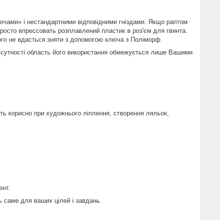
ключами» і нестандартними відповідними гніздами. Якщо раптом
просто впрессовать розплавлений пластик в роз'єм для гвинта.
ого не вдасться зняти з допомогою ключа з
Поліморф
в сутності область його використання обмежується лише Вашими
ть корисно при художнього ліплення, створення ляльок,
ент.
ть саме для ваших цілей і завдань.