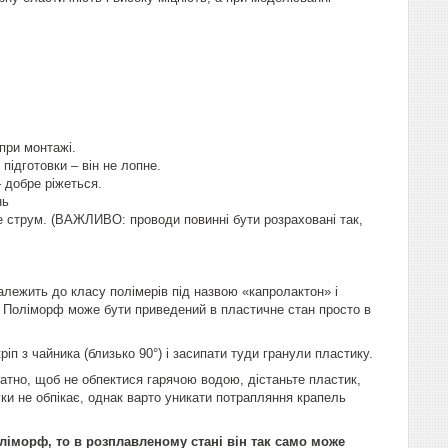
при монтажі.
підготовки – він не лопне.
 добре ріжеться.
нь
е струм. (ВАЖЛИВО: проводи повинні бути розраховані так,
алежить до класу полімерів під назвою «капролактон» і
.
Поліморф
може бути приведений в пластичне стан просто в
ріп з чайника (близько 90°) і засипати туди гранули пластику.
атно, щоб не обпектися гарячою водою, дістаньте пластик,
уки не обпікає, однак варто уникати потрапляння крапель
ліморф, то в розплавленому стані він так само може