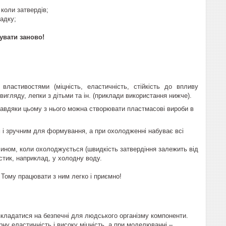
коли затвердів;
садку;
увати заново!
ластивостями (міцність, еластичність, стійкість до впливу
гляду, лепки з дітьми та ін. (приклади використання нижче).
Завдяки цьому з нього можна створювати пластмасові вироби в
 і зручним для формування, а при охолодженні набуває всі
чином, коли охолоджується (швидкість затвердіння залежить від
стик, наприклад, у холодну воду.
я. Тому працювати з ним легко і приємно!
озкладатися на безпечні для людського організму компоненти.
ну еластичність і високу міцність, а при моделюванні –