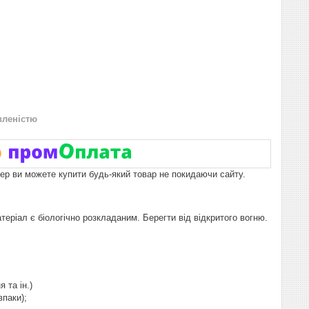
вленістю
пер ви можете купити будь-який товар не покидаючи сайту.
ріал є біологічно розкладаним. Берегти від відкритого вогню.
 та ін.)
паки);