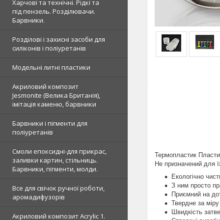
Харчові та технічні. Рідкі та
під пензель. Розділювачи.
Барвники.
Розділові і захисні засоби для
силіконів і поліуретанів
Модельні литні пластики
Акриловий композит
Jesmonite (Велика Британія),
імітація каменю, барвники
Барвники і пігменти для
поліуретанів
Смоли епоксидні-для прикрас,
Термопластик Пластим
заливки картин, стільниць.
Не призначений для ї
Барвники, пігменти, молди.
Екологічно чист
З ним просто пр
Все для свічок ручної роботи,
Приємний на дот
аромадифузорів
Твердне за міру 
Швидкість затве
Акриловий композит Acrylic 1.