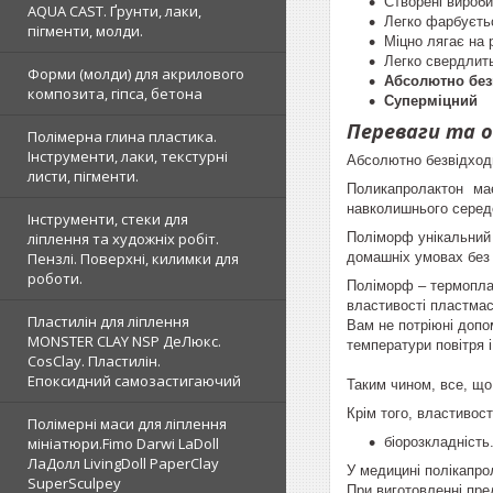
Створені вироби 
AQUA CAST. Ґрунти, лаки,
Легко фарбуєть
пігменти, молди.
Міцно лягає на р
Легко свердлить
Форми (молди) для акрилового
Абсолютно безв
композита, гіпса, бетона
Суперміцний
Переваги та 
Полімерна глина пластика.
Інструменти, лаки, текстурні
Абсолютно безвідходн
листи, пігменти.
Поликапролактон має
навколишнього середо
Інструменти, стеки для
Поліморф
унікальний
ліплення та художніх робіт.
домашніх умовах без 
Пензлі. Поверхні, килимки для
роботи.
Поліморф
– термоплас
властивості пластмас
Пластилін для ліплення
Вам не потріюні допо
MONSTER CLAY NSP ДеЛюкс.
температури повітря 
CosClay. Пластилін.
Епоксидний самозастигаючий
Таким чином, все, що
Крім того, властиво
Полімерні маси для ліплення
біорозкладність
мініатюри.Fimo Darwi LaDoll
ЛаДолл LivingDoll PaperClay
У медицині полікапро
SuperSculpey
При виготовленні пре