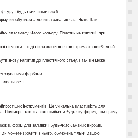
фігуру і будь-який інший виріб.
орму виробу можна досить тривалий час. Якщо Вам
айну пластмасу білого кольору.
Пластик
не крихкий, при
і пігменти – тоді після застигання ви отримаєте необхідний
ути знову нагрітий до пластичного стану. І так він може
ристовуваними фарбами.
 властивості.
йпростіших інструментів. Це унікальна властивість для
ра.
Поліморф
може легко приймати будь-яку форму, при цьому
зків, форм для заливки і будь-яких бажаних виробів.
що Ви можете зробити з нього, обмежена тільки Вашою