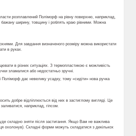
класти розплавлений
Поліморф
на рівну поверхню, наприклад,
ь бажану ширину, товщину і роблять краю рівними. Можна
рхнями. Для завдання визначеного розміру можна використати
ати в руках.
цювати в різних ситуаціях. З термопластикою є можливість
ручки зламалися або недостатньо зручні.
і
Поліморф
дає невелику усадку, тому «сидіти» нова ручка
осить добре відліплюється від них в застиглому вигляді. Це
 заливатися, наприклад, гіпсом.
уде складно зняти після застигання. Якщо Вам не важлива
нця охолонув). Складні форми можуть складатися з декількох