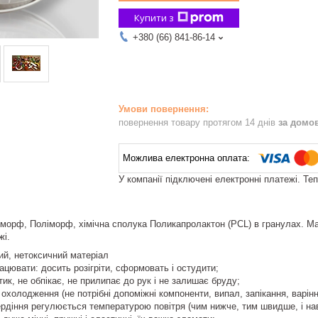
Купити з
+380 (66) 841-86-14
повернення товару протягом 14 днів
за домо
У компанії підключені електронні платежі. Те
орф, Поліморф, хімічна сполука Поликапролактон (PCL) в гранулах. Мате
жі.
ий, нетоксичний матеріал
ацювати: досить розігріти, сформовать і остудити;
ик, не обпікає, не прилипає до рук і не залишає бруду;
охолодження (не потрібні допоміжні компоненти, випал, запікання, варіння
рдіння регулюється температурою повітря (чим нижче, тим швидше, і нав