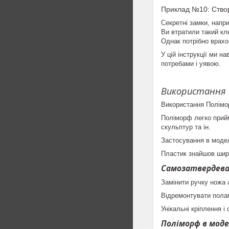
Приклад №10: Створ
Секретні замки, напр
Ви втратили такий кл
Однак потрібно врахо
У цій інструкції ми 
потребами і уявою.
Використання
Використання
Полім
Поліморф
легко прийм
скульптур та ін.
Застосування в моде
Пластик знайшов шир
Самозатвердева
Замінити ручку ножа а
Відремонтувати полам
Унікальні кріплення і
Поліморф
в мод