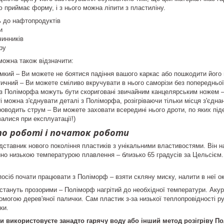
тю приймає форму, і з нього можна ліпити з пластиліну.
ь до нафтопродуктів
и
чинників
ру
можна також відзначити:
кий – Ви можете не боятися падіння вашого каркас або пошкодити його 
чний – Ви можете сміливо вкручувати в нього саморізи без попередньої 
 з Поліморфа можуть бути скориговані звичайним канцелярським ножем –
і можна з'єднувати деталі з
Поліморфа
, розігріваючи тільки місця з'єдна
водить струм – Ви можете заховати всередині нього дроти, по яких під
валися при експлуатації!)
по роботі і початок роботи
дставник нового покоління пластиків з унікальними властивостями. Він н
но низькою температурою плавлення – близько 65 градусів за Цельсієм
посіб почати працювати з
Поліморф
– взяти скляну миску, налити в неї ок
 стануть прозорими – Поліморф нагрітий до необхідної температури. Акур
омогою дерев'яної палички. Сам пластик з-за низької теплопровідності р
ки.
 використовуєте занадто гарячу воду або інший метод розігріву По