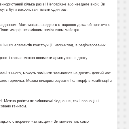
икористаний кілька разів! Непотрібне або невдале виріб Ви
ожуть бути використані тільки один раз.
завданням. Можливість швидкого створення деталей практично
ь Пластиморф незамінним помічником майстра.
 інших елементів конструкції, наприклад, в радіокерованих
дності каркас можна посилити арматурою із дроту.
лені з нього, можуть замінити зламалися на досить довгий час.
вколо горлечка. Можна використовувати
Поліморф
в комбінації з
 Можна робити як зміцнюючі з'єднання, так і повноцінні
совано гвинтом.
видкого створення «за місцем» Ви можете так само