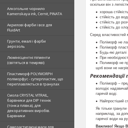
оскільки він з легкіс
Алкогольне чорнило
хороша стійкіст
Kamenskaya ink, Cernit, PINATA
стійкість до вод
стійкість до роз
Акрилові фарби і все для
стійкість до хло
FluidArt
Серед властивостей 
Грунти, емалі і фарби
Поліморф не лам
аерозоль
Поліморф пласти
Будь-які деталі
Люмінісцентні пігменти
При необхідност
(світяться в темряві)
Полиморф не про
щоб вони не нагрі
Пластиморф POLYMORPH
Рекомендації 
поліморфус - суперпластик, що
Поліморф
– пре
переплавляється в гранулах
володіє надзвичай
гарячій воді.
Смола CRYSTAL VITRAIL,
барвники для DIP технік
Найпростіший с
(тонка плівка), для
Як тільки гранули
декоративних виробів.
наприклад, за доп
Барвники
гарячої води на ру
Важливо! Якщо Ви
Самозастигаючі маси для