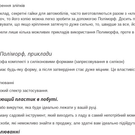
ення зліпків
иклад, секретні гайки для автомобілів, часто виготовляються разом з «
юч, то його копію можна легко зробити за допомогою
Поліморф
. Досить 
вувати, що якщо кріплення затягнуто дуже сильно, то, швидше за все, й
навели лише кілька можливих прикладів використання Полиморфа, проте 
Поліморф
, приклади
орфа
комплекті з силіконовими формами (запресовування в силікон)
ає будь-яку форму, а після затвердіння стає дуже міцним. Це властивіс
люванні
окий спектр застосування.
ющий пластик в побуті.
бо викрутки, яка буде ідеально лежати у вашій руці.
ану садовий інструмент, який виходить з ладу в самий непотрібний мом
 скоби, які неможливо знайти в продажу, але здатні вам ідеально підійду
елюванні