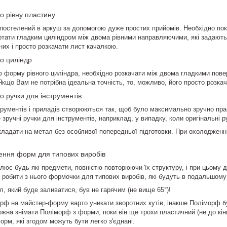
 рівну пластину
постелений в аркуш за допомогою дуже простих прийомів. Необхідно по
гортати гладким циліндром між двома рівними направляючими, які задают
них і просто розкачати лист качалкою.
о циліндр
ф
форму рівного циліндра, необхідно розкачати між двома гладкими пове
Якщо Вам не потрібна ідеальна точність, то, можливо, його просто розкач
 ручки для інструментів
трументів і приладів створюються так, щоб було максимально зручно пра
 зручні ручки для інструментів, наприклад, у випадку, коли оригінальні 
ладати на метал без особливої попередньої підготовки. При охолодженн
ення форм для типових виробів
лює будь-які предмети, повністю повторюючи їх структуру, і при цьому д
 робити з нього формочки для типових виробів, які будуть в подальшому
л, який буде заливатися, був не гарячим (не вище 65°)!
орф
на майстер-форму варто уникати зворотних кутів, інакше
Поліморф
б
можна знімати
Поліморф
з форми, поки він ще трохи пластичний (не до кі
рм, які згодом можуть бути легко з'єднані.