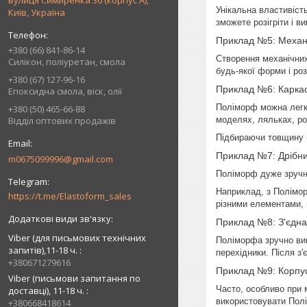
вулиця Симиренка 36 (корпус А),
Унікальна властивіст
Київ, Україна
зможете розігріти і в
Приклад №5: Механ
+380 (66) 841-86-14
Створення механічни
Силікон, поліуретан, смола
будь-якої форми і ро
+380 (67) 127-96-16
Приклад №6: Карка
Епоксидна смола, віск, олії
Поліморф
можна легко
+380 (50) 465-66-88
моделях, ляльках, ро
Відділ оптових продажів
Підбираючи товщину «
Приклад №7: Дрібни
m0675099996@gmail.com
Поліморф
дуже зручни
Наприклад, з
Полімо
https://t.me/Elastoform_sales
різними елементами, н
Приклад №8: З'єдн
Viber (для письмових технічних
Поліморфа зручно вик
запитів),11-18 ч.
перехідники. Після з
+380671279616
Приклад №9: Корпус
Viber (письмови запитання по
Часто, особливо при 
доставці), 11-18 ч.
використовувати
Пол
+380668418614