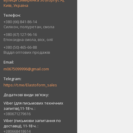
вулиця Симиренка 36 (корпус А),
Київ, Україна
+380 (66) 841-86-14
Силікон, поліуретан, смола
+380 (67) 127-96-16
Епоксидна смола, віск, олії
+380 (50) 465-66-88
Відділ оптових продажів
m0675099996@gmail.com
https://t.me/Elastoform_sales
Viber (для письмових технічних
запитів),11-18 ч.
+380671279616
Viber (письмови запитання по
доставці), 11-18 ч.
+380668418614