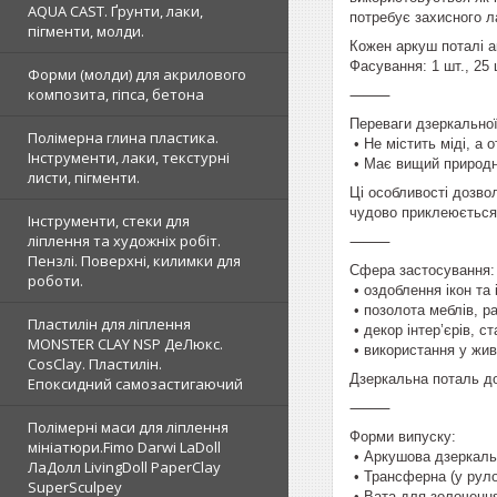
AQUA CAST. Ґрунти, лаки,
потребує захисного л
пігменти, молди.
Кожен аркуш поталі ак
Фасування: 1 шт., 25 ш
Форми (молди) для акрилового
композита, гіпса, бетона
⸻
Переваги дзеркальної
Полімерна глина пластика.
• Не містить міді, а 
Інструменти, лаки, текстурні
• Має вищий природни
листи, пігменти.
Ці особливості дозво
чудово приклеюється
Інструменти, стеки для
ліплення та художніх робіт.
⸻
Пензлі. Поверхні, килимки для
Сфера застосування:
роботи.
• оздоблення ікон та 
• позолота меблів, ра
Пластилін для ліплення
• декор інтер’єрів, с
MONSTER CLAY NSP ДеЛюкс.
• використання у жив
CosClay. Пластилін.
Дзеркальна поталь до
Епоксидний самозастигаючий
⸻
Полімерні маси для ліплення
Форми випуску:
мініатюри.Fimo Darwi LaDoll
• Аркушова дзеркаль
ЛаДолл LivingDoll PaperClay
• Трансферна (у руло
SuperSculpey
• Вата для золочення 