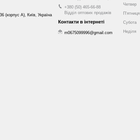
Четвер
+380 (50) 465-66-88
Відділ оптових продажів
Пʼятниця
6 (корпус А), Київ, Україна
Субота
Неділя
m0675099996@gmail.com