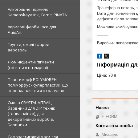
Трансферна поталь, я
Алкогольне чорнило
Вата для золочення і
Kamenskaya ink, Cernit, PINATA
дефекти після золоче
Акрилові фарби і все для
Можливе комбінування
FluidArt
⸻
Виробник попереджає:
Грунти, емалі і фарби
аерозоль
Люмінісцентні пігменти
Інформація дл
(світяться в темряві)
Ціна:
78 ₴
Пластиморф POLYMORPH
поліморфус - суперпластик, що
переплавляється в гранулах
Смола CRYSTAL VITRAIL,
барвники для DIP технік
(тонка плівка), для
E.FORM
декоративних виробів.
Барвники
Михайло
Самозастигаючі маси для