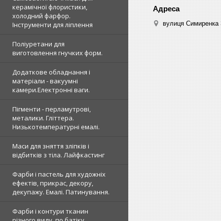
керамічної флористики,
холодний фарфор.
вулиця Симиренка 3
Інструменти для ліплення
Поліуретани для
виготовлення гнучких форм.
Додаткове обладнання і
матеріали - вакуумні
камери.Електронні ваги.
Пігменти - перламутрові,
металики. Гліттера.
Низькотемпературні емалі.
Маси для зняття зліпків і
відбитків з тіла. Лайфкастинг
Фарби і пастель для художніх
ефектів, прикрас, декору,
декупажу. Емалі. Патинування.
Фарби і контури тканин
різного виду, по батіку