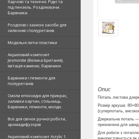
Харчові та технічні. Рідкі та
під пензель. Розділювачи.
Барвники.
Розділові і захисні засоби для
силіконів і поліуретанів
Модельні литні пластики
Акриловий композит
Jesmonite (Велика Британія),
імітація каменю, барвники
Барвники і пігменти для
поліуретанів
Опис
Смоли епоксидні-для прикрас,
Поталь листова дзерк
заливки картин, стільниць.
Розмір аркуша: 80×8
Барвники, пігменти, молди.
(суперпоталь, високо
Все для свічок ручної роботи,
Дзеркальна поталь — 
аромадифузорів
призначена для швидк
Для роботи з поталлю
Акриловий композит Acrylic 1.
використовується як п