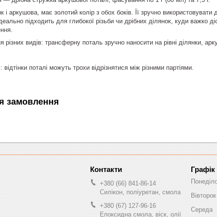
к і аркушова, має золотий колір з обох боків. Її зручно використовувати
деально підходить для глибокої різьби чи дрібних ділянок, куди важко д
ння.
 різних видів: трансферну поталь зручно наносити на рівні ділянки, ар
 відтінки поталі можуть трохи відрізнятися між різними партіями.
я замовлення
Графік
Понеділ
+380 (66) 841-86-14
Силікон, поліуретан, смола
Вівторок
+380 (67) 127-96-16
Середа
Епоксидна смола, віск, олії