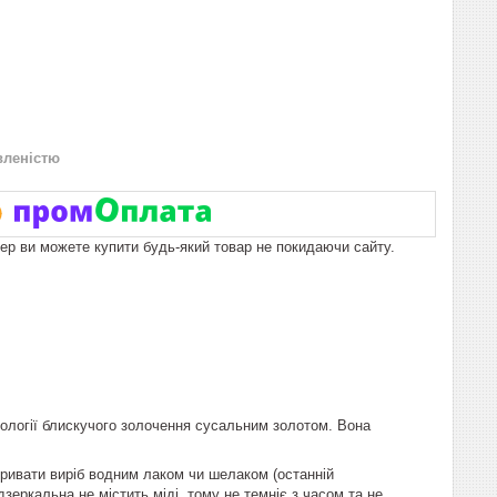
вленістю
пер ви можете купити будь-який товар не покидаючи сайту.
нології блискучого золочення сусальним золотом. Вона
ривати виріб водним лаком чи шелаком (останній
зеркальна не містить міді, тому не темніє з часом та не