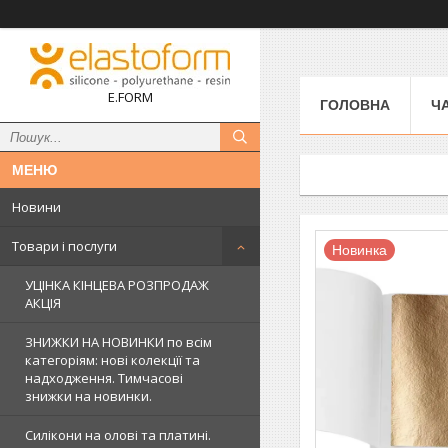
E.FORM
ГОЛОВНА
Ч
Новини
Товари і послуги
Новинка
УЦІНКА КІНЦЕВА РОЗПРОДАЖ
АКЦІЯ
ЗНИЖКИ НА НОВИНКИ по всім
категоріям: нові колекцїї та
надходження. Тимчасові
знижки на новинки.
Силікони на олові та платині.