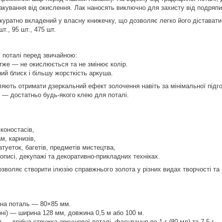
акування від окислення. Лак наносять виключно для захисту від подряпи
уратно вкладений у власну книжечку, що дозволяє легко його діставати та
т., 95 шт., 475 шт.
 поталі перед звичайною:
отже — не окислюється та не змінює колір.
й блиск і більшу жорсткість аркуша.
ляють отримати дзеркальний ефект золочення навіть за мінімальної підго
 — достатньо будь-якого клею для поталі.
іконостасів,
м, карнизів,
татуеток, багетів, предметів мистецтва,
описі, декупажі та декоративно-прикладних техніках.
зволяє створити ілюзію справжнього золота у різних видах творчості та
на поталь — 80×85 мм.
ні) — ширина 128 мм, довжина 0,5 м або 100 м.
— дрібна стружка аркушової поталі, фасування по 1 г (80 мл) та 7,5 г.