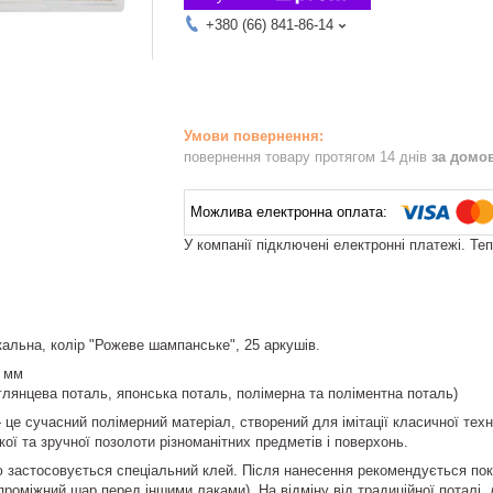
+380 (66) 841-86-14
повернення товару протягом 14 днів
за домо
У компанії підключені електронні платежі. Те
альна, колір "Рожеве шампанське", 25 аркушів.
0 мм
глянцева поталь, японська поталь, полімерна та поліментна поталь)
це сучасний полімерний матеріал, створений для імітації класичної тех
ої та зручної позолоти різноманітних предметів і поверхонь.
 застосовується спеціальний клей. Після нанесення рекомендується пок
роміжний шар перед іншими лаками). На відміну від традиційної поталі, д