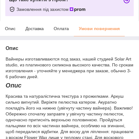
Замовлення під захистом
Опис
Доставка
Оплата
Умови повернення
Опис
Вайнеры изготавливаются под заказ, нашей студией Solar Art
studio, из платинового силикона высокого качества. По срокам
изготовления - уточняйте у менеджера при заказе, обычно 3-
6 рабочих дней.
Опис
Красива та натуралістична текстура з прожилками. Аркуш
сильно вигнутий. Виріжте пелюстка катером. Акуратно
покладіть його на нижню (увігнуту частину вайнера). Важливо!
Обережно спочатку заправте у увігнуту частину пелюсток,
одночасно притисніть верхньою половинкою. Пройдіться
пальцями по всіх частинах вайнера, особливо на згинанні,
щоб передалися відбитки. Для воску для ліплення: працювати
з воском Flower Wax лише у теплому стані. Для воскового