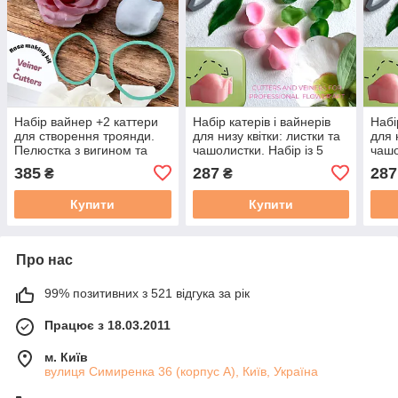
Набір вайнер +2 каттери
Набір катерів і вайнерів
Набі
для створення троянди.
для низу квітки: листки та
для 
Пелюстка з вигином та
чашолистки. Набір із 5
чашо
натуралістичною
предметів.
пред
385
287
287
₴
₴
текстурою. Пр-во SolarArt
Купити
Купити
Про нас
99% позитивних з 521 відгука за рік
Працює з 18.03.2011
м. Київ
вулиця Симиренка 36 (корпус А), Київ, Україна