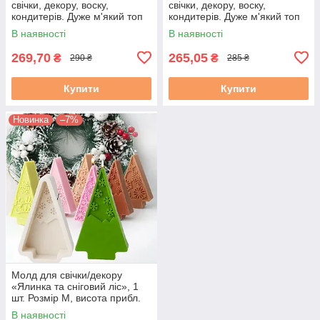
свічки, декору, воску,
свічки, декору, воску,
кондитерів. Дуже м'який топ
кондитерів. Дуже м'який топ
силікон. 1 шт. М. 755. Ок. 8
силікон. 1 шт. М. 7552. Ок. 8
В наявності
В наявності
см
см
269,70
265,05
₴
₴
290 ₴
285 ₴
Купити
Купити
Новинка
–7%
Молд для свічки/декору
«Ялинка та сніговий ліс», 1
шт. Розмір М, висота прибл.
12 см
В наявності