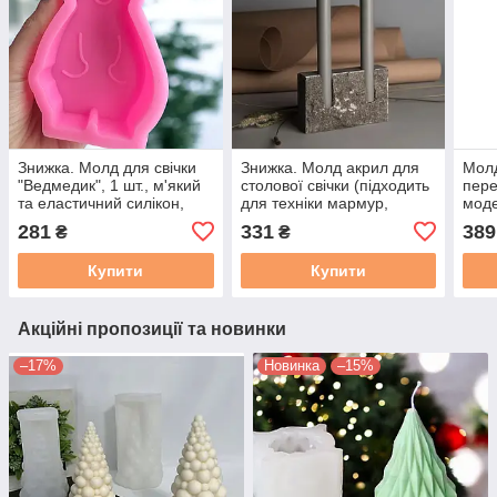
Знижка. Молд для свічки
Знижка. Молд акрил для
Молд
"Ведмедик", 1 шт., м'який
столової свічки (підходить
пере
та еластичний силікон,
для техніки мармур,
моде
висота близько 9 см
тріщини). Мод. 56, 1 шт
воск
281
331
389
₴
₴
Купити
Купити
Акційні пропозиції та новинки
–17%
Новинка
–15%