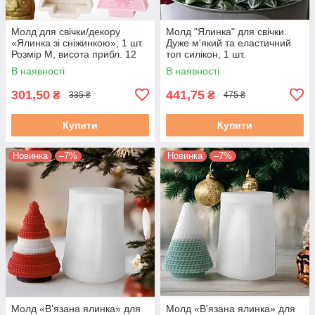
Молд для свічки/декору
Молд "Ялинка" для свічки.
«Ялинка зі сніжинкою», 1 шт.
Дуже м'який та еластичний
Розмір М, висота прибл. 12
топ силікон, 1 шт.
см
В наявності
В наявності
301,50
441,75
₴
₴
335 ₴
475 ₴
Купити
Купити
Новинка
–7%
Новинка
–7%
Молд «В'язана ялинка» для
Молд «В'язана ялинка» для