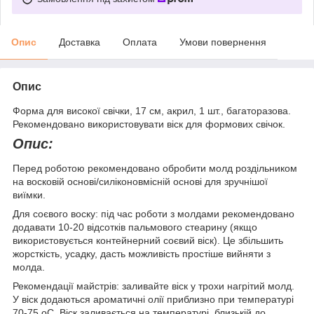
Опис
Доставка
Оплата
Умови повернення
Опис
Форма для високої свічки, 17 см, акрил, 1 шт., багаторазова.
Рекомендовано використовувати віск для формових свічок.
Опис:
Перед роботою рекомендовано обробити молд роздільником
на восковій основі/силіконовмісній основі для зручнішої
виїмки.
Для соєвого воску: під час роботи з молдами рекомендовано
додавати 10-20 відсотків пальмового стеарину (якщо
використовується контейнерний соєвий віск). Це збільшить
жорсткість, усадку, дасть можливість простіше вийняти з
молда.
Рекомендації майстрів: заливайте віск у трохи нагрітий молд.
У віск додаються ароматичні олії приблизно при температурі
70-75 оС. Віск заливається на температурі, близькій до