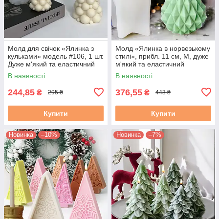
Молд для свічок «Ялинка з
Молд «Ялинка в норвезькому
кульками» модель #106, 1 шт.
стилі», прибл. 11 см, М, дуже
Дуже м'який та еластичний
м'який та еластичний
силікон
силікон, 1 шт.
В наявності
В наявності
244,85
376,55
₴
₴
295 ₴
443 ₴
Купити
Купити
Новинка
–10%
Новинка
–7%