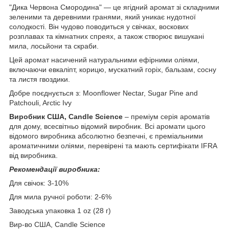
"Дика Червона Смородина" — це ягідний аромат зі складними
зеленими та деревними гранями, який уникає нудотної
солодкості. Він чудово поводиться у свічках, воскових
розплавах та кімнатних спреях, а також створює вишукані
мила, лосьйони та скраби.
Цей аромат насичений натуральними ефірними оліями,
включаючи евкаліпт, корицю, мускатний горіх, бальзам, сосну
та листя гвоздики.
Добре поєднується з: Moonflower Nectar, Sugar Pine and
Patchouli, Arctic Ivy
Виробник США, Candle Science
– преміум серія ароматів
для дому, всесвітньо відомий виробник. Всі аромати цього
відомого виробника абсолютно безпечні, є преміальними
ароматичними оліями, перевірені та мають сертифікати IFRA
від виробника.
Рекомендації виробника:
Для свічок: 3-10%
Для мила ручної роботи: 2-6%
Заводська упаковка 1 oz (28 г)
Вир-во США, Candle Science