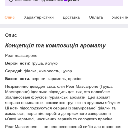
Опис
Характеристики
Доставка
Оплата
Умови п
Опис
Концепція та композиція аромату
Pear mascarpone
Верхні ноти:
груша, яблуко
Середні:
фіалка, жимолость, цукор
Базові ноти:
вершки, карамель, праліне
Незрівнянно декадентська, олія Pear Mascarpone (Груша
Маскарпоне) ідеально підходить для тих, хто полюбляє
збалансовані фруктові гурманські аромати. Цей аромат
яскраво починається соковитою грушею та хрустким яблуком.
Ці ноти підсолоджуються серцем із зацукрованої фіалки та
жимолості, перш ніж перейти до приємного завершення
м'якої карамелі, насичених вершків та солодкого праліне.
Pear Mascarpone — це неперевершений вибір для створення