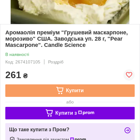
Аромаолія преміум "Грушевий маскарпоне,
морозиво" США. Заводська уп. 28 г, "Pear
Mascarpone". Candle Science
В наявності
Код: 2674107105
Роздріб
261
₴
Купити
або
Купити з
Що таке купити з Пром?
Замовлення під захистом