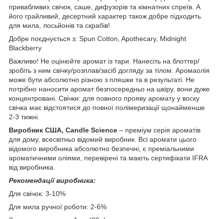
привабливих свічок, саше, дифузорів та кімнатних спреїв. А
його грайливий, десертний характер також добре підходить
для мила, лосьйонів та скрабів!
Добре поєднується з: Spun Cotton, Apothecary, Midnight
Blackberry
Важливо! Не оцінюйте аромат із тари. Нанесіть на блоттер/
зробіть з ним свічку/розплав/засіб догляду за тілом. Аромаолія
може бути абсолютно різною з пляшки та в результаті. Не
потрібно наносити аромат безпосередньо на шкіру, вони дуже
концентровані. Свічки: для повного прояву аромату у воску
свічка має відстоятися до повної полімеризації щонайменше
2-3 тижні.
Виробник США, Candle Science
– преміум серія ароматів
для дому, всесвітньо відомий виробник. Всі аромати цього
відомого виробника абсолютно безпечні, є преміальними
ароматичними оліями, перевірені та мають сертифікати IFRA
від виробника.
Рекомендації виробника:
Для свічок: 3-10%
Для мила ручної роботи: 2-6%