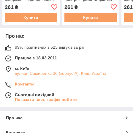
Заводська уп. 28 г,
США. Заводська уп. 28 г,
Заво
261
261
261
₴
₴
"Brandied Pear". Candle
"High Tide". CS.
"Toa
Science.
Cand
Купити
Купити
Про нас
99% позитивних з 523 відгуків за рік
Працює з 18.03.2011
м. Київ
вулиця Симиренка 36 (корпус А), Київ, Україна
Контакти
Сьогодні вихідний
Показати весь графік роботи
Про нас
Контакти