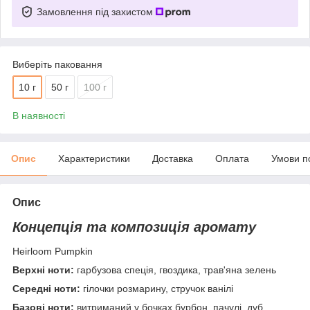
Замовлення під захистом
Виберіть паковання
10 г
50 г
100 г
В наявності
Опис
Характеристики
Доставка
Оплата
Умови п
Опис
Концепція та композиція аромату
Heirloom Pumpkin
Верхні ноти:
гарбузова спеція, гвоздика, трав'яна зелень
Середні ноти:
гілочки розмарину, стручок ванілі
Базові ноти:
витриманий у бочках бурбон, пачулі, дуб