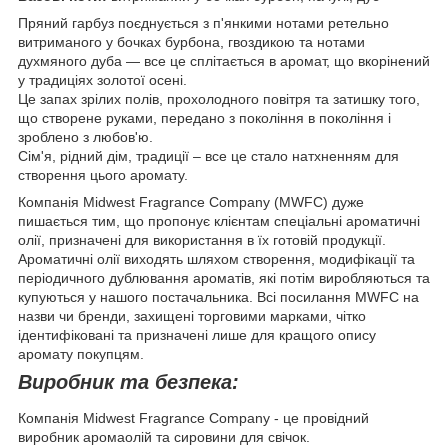
Пряний гарбуз поєднується з п'янкими нотами ретельно
витриманого у бочках бурбона, гвоздикою та нотами
духмяного дуба — все це сплітається в аромат, що вкорінений
у традиціях золотої осені.
Це запах зрілих полів, прохолодного повітря та затишку того,
що створене руками, передано з покоління в покоління і
зроблено з любов'ю.
Сім'я, рідний дім, традиції – все це стало натхненням для
створення цього аромату.
Компанія Midwest Fragrance Company (MWFC) дуже
пишається тим, що пропонує клієнтам спеціальні ароматичні
олії, призначені для використання в їх готовій продукції.
Ароматичні олії виходять шляхом створення, модифікації та
періодичного дублювання ароматів, які потім виробляються та
купуються у нашого постачальника. Всі посилання MWFC на
назви чи бренди, захищені торговими марками, чітко
ідентифіковані та призначені лише для кращого опису
аромату покупцям.
Виробник та безпека:
Компанія Midwest Fragrance Company - це провідний
виробник аромаолій та сировини для свічок.