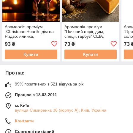
Аромаолія преміум
Аромаолія преміум
Аром
"Christmas Hearth: дім на
"Печений пиріг, дим,
"Пря
Різдво: ялинка,
спеції, гарбуз" США,
сол
мандарини, камін, лікер",
"Toasted Pumpkin Spice".
брен
93
73
73
₴
₴
США, 10 г - 100г,
Candle Science. 10 г
100 
"Christmas Hearth". CS
Eggn
Купити
Купити
Про нас
99% позитивних з 521 відгука за рік
Працює з 18.03.2011
м. Київ
вулиця Симиренка 36 (корпус А), Київ, Україна
Контакти
Сьогодні вихідний