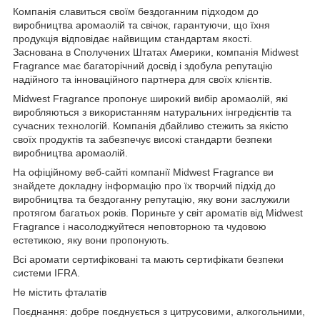
Компанія славиться своїм бездоганним підходом до
виробництва аромаолій та свічок, гарантуючи, що їхня
продукція відповідає найвищим стандартам якості.
Заснована в Сполучених Штатах Америки, компанія Midwest
Fragrance має багаторічний досвід і здобула репутацію
надійного та інноваційного партнера для своїх клієнтів.
Midwest Fragrance пропонує широкий вибір аромаолій, які
виробляються з використанням натуральних інгредієнтів та
сучасних технологій. Компанія дбайливо стежить за якістю
своїх продуктів та забезпечує високі стандарти безпеки
виробництва аромаолій.
На офіційному веб-сайті компанії Midwest Fragrance ви
знайдете докладну інформацію про їх творчий підхід до
виробництва та бездоганну репутацію, яку вони заслужили
протягом багатьох років. Пориньте у світ ароматів від Midwest
Fragrance і насолоджуйтеся неповторною та чудовою
естетикою, яку вони пропонують.
Всі аромати сертифіковані та мають сертифікати безпеки
системи IFRA.
Не містить фталатів
Поєднання: добре поєднується з цитрусовими, алкогольними,