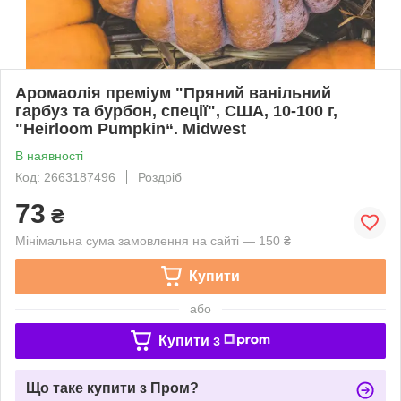
Аромаолія преміум "Пряний ванільний
гарбуз та бурбон, спеції", США, 10-100 г,
"Heirloom Pumpkin“. Midwest
В наявності
Код: 2663187496
Роздріб
73
₴
Мінімальна сума замовлення на сайті — 150 ₴
Купити
або
Купити з
Що таке купити з Пром?