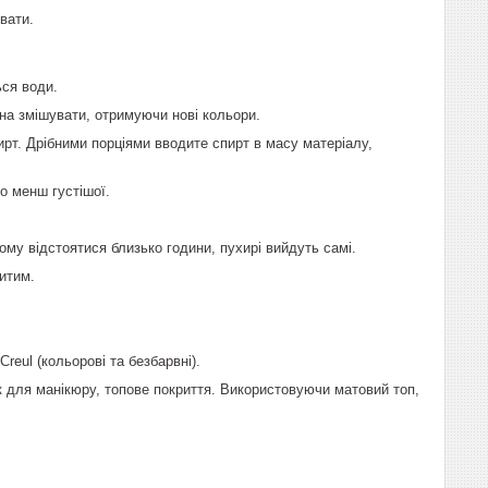
вати.
ься води.
на змішувати, отримуючи нові кольори.
рт. Дрібними порціями вводите спирт в масу матеріалу,
о менш густішої.
ому відстоятися близько години, пухирі вийдуть самі.
итим.
reul (кольорові та безбарвні).
 для манікюру, топове покриття. Використовуючи матовий топ,