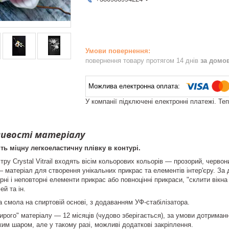
повернення товару протягом 14 днів
за домо
У компанії підключені електронні платежі. Те
ливості матеріалу
ть міцну легкоеластичну плівку в контурі.
тру Crystal Vitrail входять вісім кольорових кольорів ― прозорий, черво
l ― матеріал для створення унікальних прикрас та елементів інтер'єру. З
ні і неповторні елементи прикрас або повноцінні прикраси, "склити вікна
ей та ін.
а смола на спиртовій основі, з додаванням УФ-стабілізатора.
сирого" матеріалу ― 12 місяців (чудово зберігається), за умови дотриман
ким шаром, але у такому разі, можливі додаткові закріплення.