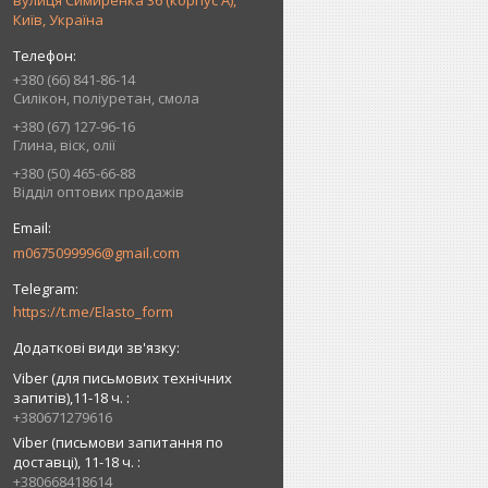
вулиця Симиренка 36 (корпус А),
Київ, Україна
+380 (66) 841-86-14
Силікон, поліуретан, смола
+380 (67) 127-96-16
Глина, віск, олії
+380 (50) 465-66-88
Відділ оптових продажів
m0675099996@gmail.com
https://t.me/Elasto_form
Viber (для письмових технічних
запитів),11-18 ч.
+380671279616
Viber (письмови запитання по
доставці), 11-18 ч.
+380668418614