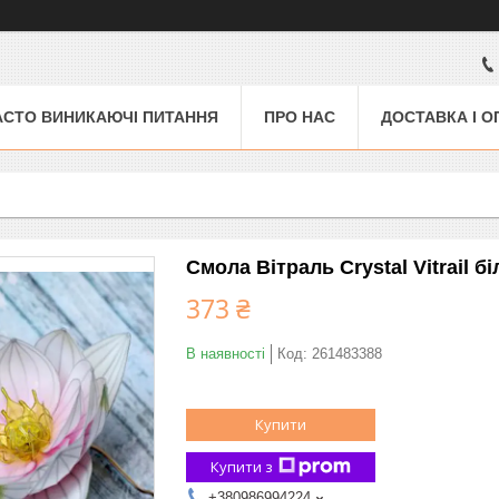
АСТО ВИНИКАЮЧІ ПИТАННЯ
ПРО НАС
ДОСТАВКА І О
Смола Вітраль Crystal Vitrail б
373 ₴
В наявності
Код:
261483388
Купити
Купити з
+380986994224