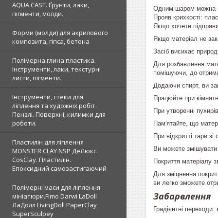
AQUA CAST. Ґрунти, лаки,
Одним шаром можна на
пігменти, молди.
Прояв крихкості: пла
Якщо хочете підправи
Форми (молди) для акрилового
Якщо матеріал не закр
композита, гіпса, бетона
Засіб висихає природ
Полімерна глина пластика.
Для розбавлення мате
Інструменти, лаки, текстурні
помішуючи, до отриман
листи, пігменти.
Додаючи спирт, ви за
Інструменти, стеки для
Працюйте при кімнатн
ліплення та художніх робіт.
При утворенні пухирів
Пензлі. Поверхні, килимки для
роботи.
Пам'ятайте, що матер
При відкритті тари з
Пластилін для ліплення
Ви можете змішувати 
MONSTER CLAY NSP ДеЛюкс.
CosClay. Пластилін.
Покриття матеріалу зв
Епоксидний самозастигаючий
Для зміцнення покрит
ви легко зможете отр
Полімерні маси для ліплення
Забарвлення
мініатюри.Fimo Darwi LaDoll
ЛаДолл LivingDoll PaperClay
Градієнтні переходи:
SuperSculpey