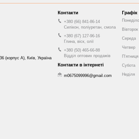
Графік
Понеділ
+380 (66) 841-86-14
Силікон, поліуретан, смола
Вівторок
+380 (67) 127-96-16
Середа
Глина, віск, олії
Четвер
+380 (50) 465-66-88
Відділ оптових продажів
Пʼятниця
6 (корпус А), Київ, Україна
Субота
Неділя
m0675099996@gmail.com