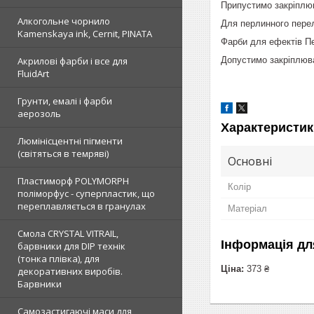
Припустимо закріплю
Алкогольне чорнило
Для перлинного перел
Kamenskaya ink, Cernit, PINATA
Фарби для ефектів П
Допустимо закріплюва
Акрилові фарби і все для
FluidArt
Грунти, емалі і фарби
аерозоль
Характеристик
Люмінісцентні пігменти
(світяться в темряві)
Основні
Пластиморф POLYMORPH
Колір
поліморфус - суперпластик, що
переплавляється в гранулах
Матеріал
Смола CRYSTAL VITRAIL,
Інформація дл
барвники для DIP технік
(тонка плівка), для
Ціна:
373 ₴
декоративних виробів.
Барвники
Самозастигаючі маси для