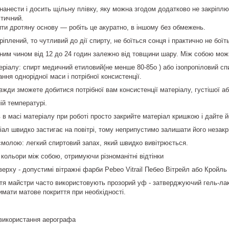
нести і досить щільну плівку, яку можна згодом додатково не закріплю
стичний.
ти дротяну основу ― робіть це акуратно, в іншому без обмежень.
іплений, то чутливий до дії спирту, не боїться сонця і практично не боїт
ним чином від 12 до 24 годин залежно від товщини шару. Між собою мож
ріалу: спирт медичний етиловий(не менше 80-85о ) або ізопропіловий спи
ня однорідної маси і потрібної консистенції.
вжди зможете добитися потрібної вам консистенції матеріалу, густішої аб
ій температурі.
 в масі матеріалу при роботі просто закрийте матеріал кришкою і дайте й
іал швидко застигає на повітрі, тому неприпустимо залишати його незакр
і смолою: легкий спиртовий запах, який швидко вивітрюється.
кольори між собою, отримуючи різноманітні відтінки
ерху - допустимі вітражні фарби Pebeo Vitrail Пебео Вiтрейл або Кройль C
тя майстри часто використовують прозорий уф - затверджуючий гель-лак
имати матове покриття при необхідності.
 використання аерографа