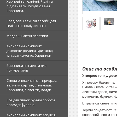
Харчові та технічні. Рідкі та
під пензель. Розділювачи.
Барвники.
Розділові і захисні засоби для
силіконів і поліуретанів
Модельні литні пластики
Акриловий композит
Jesmonite (Велика Британія),
імітація каменю, барвники
Барвники і пігменти для
Опис та особ
поліуретанів
Утворює тонку, доси
Смоли епоксидні-для прикрас,
У прозору базову палі
заливки картин, стільниць.
Смола Crystal Vitrai
Барвники, пігменти, молди.
листочки дерев, химер
метеликів, бджілок, ф
Все для свічок ручної роботи,
Вітраль-це синтетичн
аромадифузорів
Термін придатності "
Акриловий композит Acrylic 1.
нанесений зовсім тон