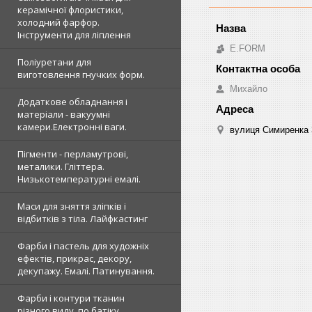
керамічної флористики,
холодний фарфор.
Інструменти для ліплення
E.FORM
Поліуретани для
виготовлення гнучких форм.
Михайло
Додаткове обладнання і
матеріали - вакуумні
камери.Електронні ваги.
вулиця Симиренка 3
Пігменти - перламутрові,
металики. Гліттера.
Низькотемпературні емалі.
Маси для зняття зліпків і
відбитків з тіла. Лайфкастинг
Фарби і пастель для художніх
ефектів, прикрас, декору,
декупажу. Емалі. Патинування.
Фарби і контури тканин
різного виду, по батіку