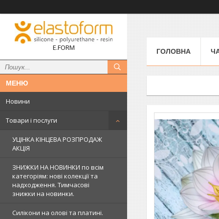
E.FORM
ГОЛОВНА
Ч
Новини
Товари і послуги
УЦІНКА КІНЦЕВА РОЗПРОДАЖ
АКЦІЯ
ЗНИЖКИ НА НОВИНКИ по всім
категоріям: нові колекцїї та
надходження. Тимчасові
знижки на новинки.
Силікони на олові та платині.