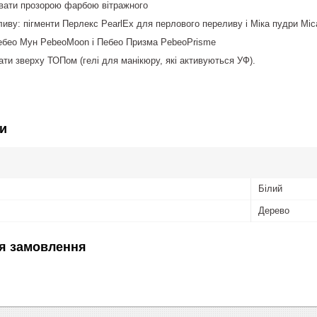
вати прозорою фарбою вітражного
иву: пігменти Перлекс PearlEx для перлового переливу і Міка пудри Mi
ебео Мун PebeoMoon і Пебео Призма PebeoPrisme
ти зверху ТОПом (гелі для манікюру, які активуються УФ).
и
Білий
Дерево
я замовлення