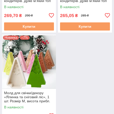
кондитерів. Дуже м'який топ
кондитерів. Дуже м'який топ
силікон. 1 шт. М. 755. Ок. 8
силікон. 1 шт. М. 7552. Ок. 8
В наявності
В наявності
см
см
269,70
265,05
₴
₴
290 ₴
285 ₴
Купити
Купити
Новинка
–7%
Молд для свічки/декору
«Ялинка та сніговий ліс», 1
шт. Розмір М, висота прибл.
12 см
В наявності