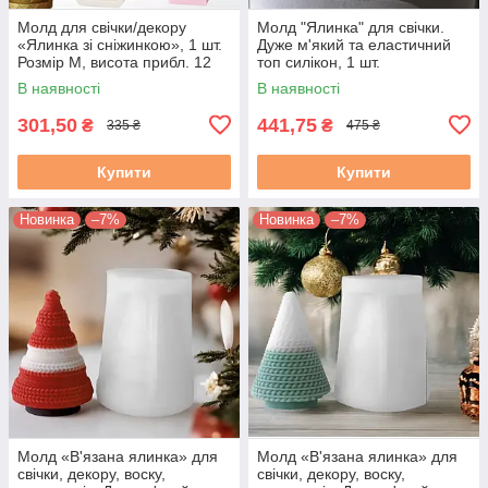
Молд для свічки/декору
Молд "Ялинка" для свічки.
«Ялинка зі сніжинкою», 1 шт.
Дуже м'який та еластичний
Розмір М, висота прибл. 12
топ силікон, 1 шт.
см
В наявності
В наявності
301,50
441,75
₴
₴
335 ₴
475 ₴
Купити
Купити
Новинка
–7%
Новинка
–7%
Молд «В'язана ялинка» для
Молд «В'язана ялинка» для
свічки, декору, воску,
свічки, декору, воску,