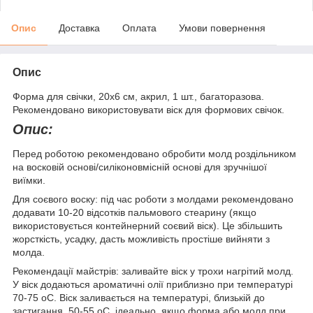
Опис
Доставка
Оплата
Умови повернення
Опис
Форма для свічки, 20х6 см, акрил, 1 шт., багаторазова.
Рекомендовано використовувати віск для формових свічок.
Опис:
Перед роботою рекомендовано обробити молд роздільником
на восковій основі/силіконовмісній основі для зручнішої
виїмки.
Для соєвого воску: під час роботи з молдами рекомендовано
додавати 10-20 відсотків пальмового стеарину (якщо
використовується контейнерний соєвий віск). Це збільшить
жорсткість, усадку, дасть можливість простіше вийняти з
молда.
Рекомендації майстрів: заливайте віск у трохи нагрітий молд.
У віск додаються ароматичні олії приблизно при температурі
70-75 оС. Віск заливається на температурі, близькій до
застигання, 50-55 оС, ідеально, якщо форма або молд при