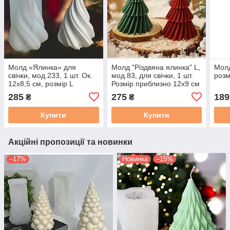
Молд «Ялинка» для
Молд "Різдвяна ялинка" L,
Молд
свічки, мод.233, 1 шт. Ок.
мод.83, для свічки, 1 шт.
розм
12х8,5 см, розмір L
Розмір приблизно 12х9 см
285
275
189
₴
₴
Купити
Купити
Акційні пропозиції та новинки
–17%
Новинка
–15%