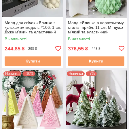
Молд для свічок «Ялинка з
Молд «Ялинка в норвезькому
кульками» модель #106, 1 шт.
стилі», прибл. 11 см, М, дуже
Дуже м'який та еластичний
м'який та еластичний
силікон
силікон, 1 шт.
В наявності
В наявності
244,85
376,55
₴
₴
295 ₴
443 ₴
Купити
Купити
Новинка
–10%
Новинка
–7%