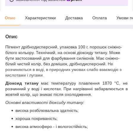
Опис
Характеристики
Доставка
Оплата
Умови п
Опис
Пігмент дрібнодисперсний, упаковка 100 г, порошок сніжно-
білого кольору. Технічний, на основі діоксиду титану. Може
бути застосований для фарбування силіконів. Має сніжно-
білий чистий колір, без домішок, дрібнодисперсний.
Не
розчиняється в воді, в природних умовах слабо взаємодіє з
кислотами і лугами.
Діоксид титану
має температуру плавлення 1870 °С, не
розчинний у воді і кислотах. При нагріванні забарвлюється в
жовтий колір, що зникає після охолодження.
Основні властивості діоксиду титану:
висока розбілювальна здатність;
хороша покриваність;
висока атмосферо - і вологостійкість;