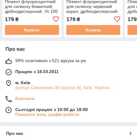
Пігмент флуоресцентний
Пігмент флуоресцентний
Пігм
для силікону блакитний,
для силікону червоний
для 
дрібнодисперсний. Уп 100
корал, дрібнодисперсний.
дріб
г
Уп 100 г
г
179
179
179
₴
₴
Купити
Купити
Про нас
99% позитивних з 521 відгука за рік
Працює з 18.03.2011
м. Київ
вулиця Симиренка 36 (корпус А), Київ, Україна
Контакти
Сьогодні працює з 10:00 до 18:00
Показати весь графік роботи
Про нас