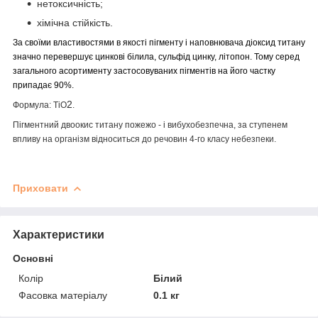
нетоксичність;
хімічна стійкість.
За своїми властивостями в якості пігменту і наповнювача діоксид титану
значно перевершує цинкові білила, сульфід цинку, літопон. Тому серед
загального асортименту застосовуваних пігментів на його частку
припадає 90%.
2
Формула: TiO
.
Пігментний двоокис титану пожежо - і вибухобезпечна, за ступенем
впливу на організм відноситься до речовин 4-го класу небезпеки.
Приховати
Характеристики
Основні
Колір
Білий
Фасовка матеріалу
0.1 кг