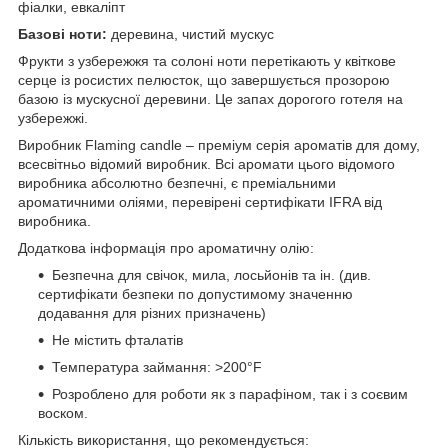
фіалки, евкаліпт
Базові ноти:
деревина, чистий мускус
Фрукти з узбережжя та солоні ноти перетікають у квіткове
серце із росистих пелюсток, що завершується прозорою
базою із мускусної деревини. Це запах дорогого готеля на
узбережжі.
Виробник Flaming candle – преміум серія ароматів для дому,
всесвітньо відомий виробник. Всі аромати цього відомого
виробника абсолютно безпечні, є преміальними
ароматичними оліями, перевірені сертифікати IFRA від
виробника.
Додаткова інформація про ароматичну олію:
Безпечна для свічок, мила, лосьйонів та ін. (див.
сертифікати безпеки по допустимому значенню
додавання для різних призначень)
Не містить фталатів
Температура займання: >200°F
Розроблено для роботи як з парафіном, так і з соєвим
воском.
Кількість використання, що рекомендується: