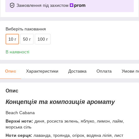
Замовлення під захистом
Виберіть паковання
10 г
50 г
100 г
В наявності
Опис
Характеристики
Доставка
Оплата
Умови п
Опис
Концепція та композиція аромату
Beach Cabana
Верхні ноти:
диня, росиста зелень, яблуко, лимон, лайм,
морська сіль
Ноти серця:
лаванда, троянда, огірок, водяна лілія, лист