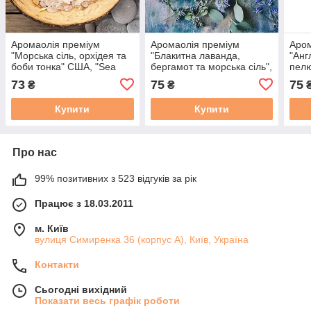
Аромаолія преміум
Аромаолія преміум
Аром
"Морська сіль, орхідея та
"Блакитна лаванда,
"Анг
боби тонка" США, "Sea
бергамот та морська сіль",
пелю
Salt and Orchid". Candle
США, 10-100 г, "Blue
пачу
73
75
75
₴
₴
Science 10 г
Lavender & Bergamot",
"Eng
Flaming candle
Flam
Купити
Купити
Про нас
99% позитивних з 523 відгуків за рік
Працює з 18.03.2011
м. Київ
вулиця Симиренка 36 (корпус А), Київ, Україна
Контакти
Сьогодні вихідний
Показати весь графік роботи