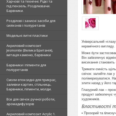
Харчові та технічні. Рідкі та
під пензель. Розділювачи.
Барвники.
Розділові і захисні засоби для
силіконів і поліуретанів
Модельні литні пластики
Універсальний «глазу
Акриловий композит
керамічного вигляду.
Jesmonite (Велика Британія),
Може бути застосован
імітація каменю, барвники
Він забезпечує відмі
висихання становить 
Барвники і пігменти для
Тримати ємність щільн
поліуретанів
свічок: залийте лак у
полімеризуватися. На
Смоли епоксидні-для прикрас,
злити назад у його та
заливки картин, стільниць.
Барвники, пігменти, молди.
Глазурний лак – прозо
продукт забезпечує ч
Все для свічок ручної роботи,
художників.
аромадифузорів
Властивості т
• Прозорий та блиску
Акриловий композит Acrylic 1.