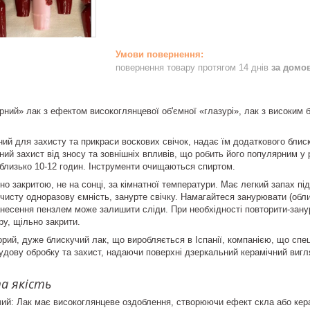
повернення товару протягом 14 днів
за домо
рний» лак з ефектом високоглянцевої об'ємної «глазурі», лак з високим 
ий для захисту та прикраси воскових свічок, надає їм додаткового блиску
нний захист від зносу та зовнішніх впливів, що робить його популярним у
близько 10-12 годин. Інструменти очищаються спиртом.
о закритою, не на сонці, за кімнатної температури. Має легкий запах під
 чисту одноразову ємність, занурте свічку. Намагайтеся занурювати (обли
несення пензлем може залишити сліди. При необхідності повторити-занур
ру, щільно закрити.
рий, дуже блискучий лак, що виробляється в Іспанії, компанією, що спеці
удову обробку та захист, надаючи поверхні дзеркальний керамічний виг
а якість
чий: Лак має високоглянцеве оздоблення, створюючи ефект скла або кер