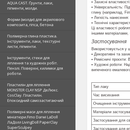
• Захисні властивості
AQUA CAST. Ґрунти, лаки,
• Універсальність: Пі
пігменти, молди.
глину (наприклад, Fi
• Легкість нанесення
Форми (молди) для акрилового
• Технічні характерис
композита, гіпса, бетона
Ці властивості робля
іншими матеріалами, 
Полімерна глина пластика.
Застосування
Інструменти, лаки, текстурні
листи, пігменти.
Використовується у ш
• Декоративні та зах
Інструменти, стеки для
• Ремісничі проєкти: 
ліплення та художніх робіт.
• Художні роботи: На
Пензлі. Поверхні, килимки для
випеченого емалевого
роботи.
Пластилін для ліплення
Тип лаку
MONSTER CLAY NSP ДеЛюкс.
CosClay. Пластилін.
Час висихання
Епоксидний самозастигаючий
Очищення інструмен
Полімерні маси для ліплення
Матеріали застосув
мініатюри.Fimo Darwi LaDoll
Застосування для св
ЛаДолл LivingDoll PaperClay
SuperSculpey
Застосування для е