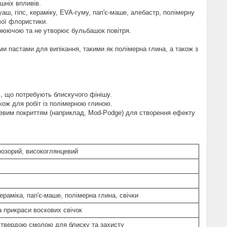
шніх впливів.
гуаш, гіпс, кераміку, EVA-гуму, пап'є-маше, алебастр, полімерну
вої флористики.
внюючою та не утворює бульбашок повітря.
и пастами для випікання, такими як полімерна глина, а також з
ь, що потребують блискучого фінішу.
акож для робіт із полімерною глиною.
левим покриттям (наприклад, Mod-Podge) для створення ефекту
розорий, високоглянцевий
кераміка, пап'є-маше, полімерна глина, свічки
а прикраси воскових свічок
 твердою смолою для блиску та захисту