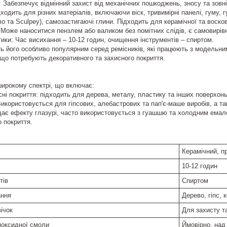
: Забезпечує відмінний захист від механічних пошкоджень, зносу та зовні
дходить для різних матеріалів, включаючи віск, тривимірні панелі, гуму, 
mo та Sculpey), самозастигаючі глини. Підходить для керамічної та воско
: Може наноситися пензлем або валиком без помітних слідів, є самовирі
тики: Час висихання – 10-12 годин, очищення інструментів – спиртом.
ть його особливо популярним серед ремісників, які працюють з модельним
що потребують декоративного та захисного покриття.
ирокому спектрі, що включає:
исні покриття: підходить для дерева, металу, пластику та інших поверхон
Використовується для гіпсових, алебастрових та пап'є-маше виробів, а т
дає ефекту глазурі, часто використовується з гуашшю та холодним ема
 покриття.
Керамічний, п
10-12 годин
тів
Спиртом
ання
Дерево, гіпс, 
ічок
Для захисту т
поксидної смоли
Ймовірно, над