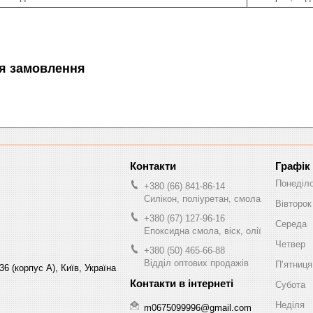
я замовлення
Графік
Понеділ
+380 (66) 841-86-14
Силікон, поліуретан, смола
Вівторок
+380 (67) 127-96-16
Середа
Епоксидна смола, віск, олії
Четвер
+380 (50) 465-66-88
Відділ оптових продажів
Пʼятниця
6 (корпус А), Київ, Україна
Субота
Неділя
m0675099996@gmail.com