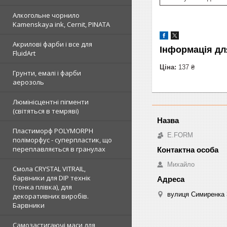
Алкогольне чорнило
Kamenskaya ink, Cernit, PINATA
Акрилові фарби і все для
Інформація дл
FluidArt
Ціна:
137 ₴
Грунти, емалі і фарби
аерозоль
Люмінісцентні пігменти
(світяться в темряві)
Пластиморф POLYMORPH
E.FORM
поліморфус - суперпластик, що
переплавляється в гранулах
Михайло
Смола CRYSTAL VITRAIL,
барвники для DIP технік
(тонка плівка), для
вулиця Симиренка 3
декоративних виробів.
Барвники
Самозастигаючі маси для