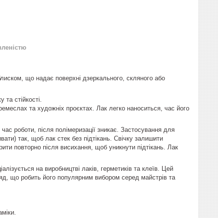
вленістю
блиском, що надає поверхні дзеркального, скляного або
 та стійкості.
 ремеслах та художніх проєктах. Лак легко наноситься, час його
 час роботи, після полімеризації зникає. Застосування для
вати) так, щоб лак стек без підтікань. Свічку залишити
ити повторно після висихання, щоб уникнути підтікань. Лак
алізується на виробництві лаків, герметиків та клеїв. Цей
ляд, що робить його популярним вибором серед майстрів та
аміки.