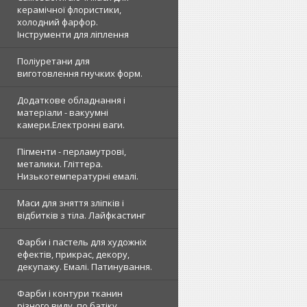
керамічної флористики,
холодний фарфор.
Інструменти для ліплення
Поліуретани для
виготовлення гнучких форм.
Додаткове обладнання і
матеріали - вакуумні
камери.Електронні ваги.
Пігменти - перламутрові,
металики. Гліттера.
Низькотемпературні емалі.
Маси для зняття зліпків і
відбитків з тіла. Лайфкастинг
Фарби і пастель для художніх
ефектів, прикрас, декору,
декупажу. Емалі. Патинування.
Фарби і контури тканин
різного виду, по батіку