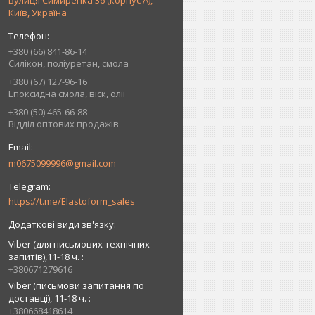
вулиця Симиренка 36 (корпус А),
Київ, Україна
+380 (66) 841-86-14
Силікон, поліуретан, смола
+380 (67) 127-96-16
Епоксидна смола, віск, олії
+380 (50) 465-66-88
Відділ оптових продажів
m0675099996@gmail.com
https://t.me/Elastoform_sales
Viber (для письмових технічних
запитів),11-18 ч.
+380671279616
Viber (письмови запитання по
доставці), 11-18 ч.
+380668418614