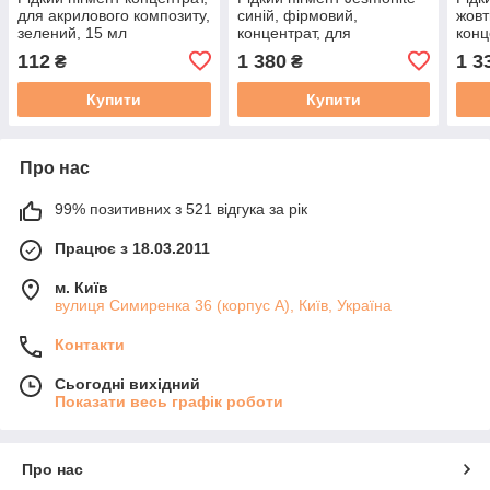
для акрилового композиту,
синій, фірмовий,
жовт
зелений, 15 мл
концентрат, для
конц
акрилового композиту, 200
акри
112
1 380
1 3
₴
₴
г
г
Купити
Купити
Про нас
99% позитивних з 521 відгука за рік
Працює з 18.03.2011
м. Київ
вулиця Симиренка 36 (корпус А), Київ, Україна
Контакти
Сьогодні вихідний
Показати весь графік роботи
Про нас