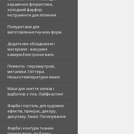
керамічної флористики,
холодний фарфор.
Інструменти для ліплення
Поліуретани для
виготовлення гнучких форм.
Додаткове обладнання і
матеріали - вакуумні
камери.Електронні ваги.
Пігменти - перламутрові,
металики. Гліттера.
Низькотемпературні емалі.
Маси для зняття зліпків і
відбитків з тіла. Лайфкастинг
Фарби і пастель для художніх
ефектів, прикрас, декору,
декупажу. Емалі. Патинування.
Фарби і контури тканин
різного виду, по батіку