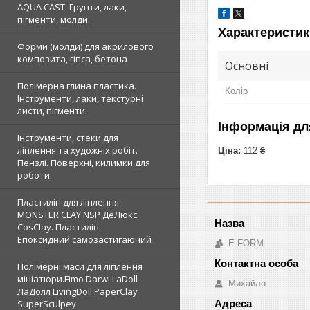
AQUA CAST. Ґрунти, лаки,
пігменти, молди.
Характеристик
Форми (молди) для акрилового
композита, гіпса, бетона
Основні
Полімерна глина пластика.
Колір
Інструменти, лаки, текстурні
листи, пігменти.
Інформація дл
Інструменти, стеки для
ліплення та художніх робіт.
Ціна:
112 ₴
Пензлі. Поверхні, килимки для
роботи.
Пластилін для ліплення
MONSTER CLAY NSP ДеЛюкс.
CosClay. Пластилін.
Епоксидний самозастигаючий
E.FORM
Полімерні маси для ліплення
мініатюри.Fimo Darwi LaDoll
Михайло
ЛаДолл LivingDoll PaperClay
SuperSculpey