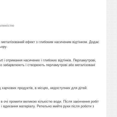
вленістю
 металізований ефект з глибоким насиченим відтінком. Додає
ьору.
 і отримання насичених і глибоких відтінків. Перламутрові,
ово забарвлюють і створюють перламутрові або металізовані
ід харчових продуктів, в місцях, недоступних для дітей.
в очі промити великою кількістю води. Після закінчення робіт
і вдихання матеріалу. Ретельно мийте руки після роботи з