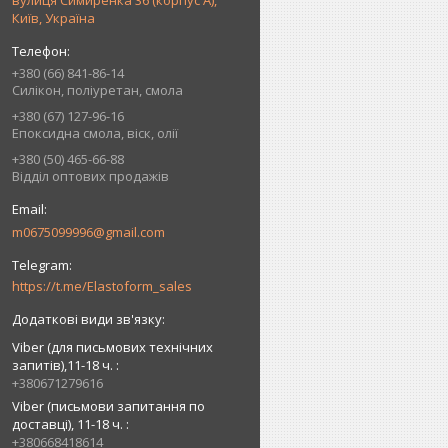
вулиця Симиренка 36 (корпус А),
Київ, Україна
+380 (66) 841-86-14
Силікон, поліуретан, смола
+380 (67) 127-96-16
Епоксидна смола, віск, олії
+380 (50) 465-66-88
Відділ оптових продажів
m0675099996@gmail.com
https://t.me/Elastoform_sales
Viber (для письмових технічних
запитів),11-18 ч.
+380671279616
Viber (письмови запитання по
доставці), 11-18 ч.
+380668418614