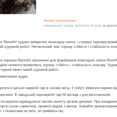
повернення товару протягом 14 днів
за домо
т ResinArt чудово забарвлює епоксидну смолу і створює перламутровий
й художній роботі. Нетоксичний, має хорошу стійкість і стабільність кол
ні порошки ResinArt призначені для фарбування епоксидної смоли ResinArt
дібні пігменти проявляють хорошу стійкість і стабільність кольору. Чуд
турний ефект вашій художній роботі.
гментована пудра.
рігати в щільно закритій тарі в сухому місці. У побуті зберігати окремо в
ерігання: В заводській нерозкритій тарі 50 місяців з дня виготовлення.
тосовувати індивідуальні засоби захисту органів дихання. При попаданні 
отерти сухою серветкою, промити водою з милом. Уникайте проковтування 
і з пігментами не пити, не приймати їжу.