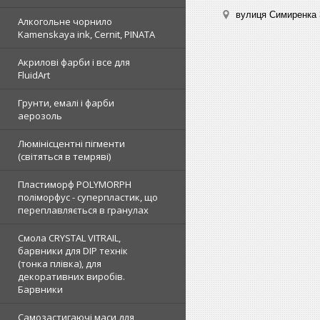
вулиця Симиренка 3
Алкогольне чорнило
Kamenskaya ink, Cernit, PINATA
Акрилові фарби і все для
FluidArt
Грунти, емалі і фарби
аерозоль
Люмінісцентні пігменти
(світяться в темряві)
Пластиморф POLYMORPH
поліморфус - суперпластик, що
переплавляється в гранулах
Смола CRYSTAL VITRAIL,
барвники для DIP технік
(тонка плівка), для
декоративних виробів.
Барвники
Самозастигаючі маси для