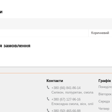
и
Коричневий
я замовлення
Графік
Понеділ
+380 (66) 841-86-14
Силікон, поліуретан, смола
Вівторок
+380 (67) 127-96-16
Середа
Епоксидна смола, віск, олії
Четвер
+380 (50) 465-66-88