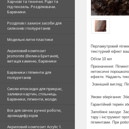
Харчові та технічні. Рідкі та
під пензель. Розділювачи.
Барвники.
Розділові і захисні засоби для
силіконів і поліуретанів
Модельні литні пластики
Перламутровий пігмен
Акриловий композит
текстурний ефект ваші
Jesmonite (Велика Британія),
Об'єм 10 мл
імітація каменю, барвники
Призначення: Пігмент
нетоксичні порошкопо
Барвники і пігменти для
ефекти. Надають текс
поліуретанів
Зовнішній вигляд: Пі
Смоли епоксидні-для прикрас,
заливки картин, стільниць.
Умови зберігання: Збе
Барвники, пігменти, молди.
Гарантійний термін зб
Все для свічок ручної роботи,
Запобіжні заходи: Зас
аромадифузорів
тару і інструмент пр
пігментами. При робот
Акриловий композит Acrylic 1.