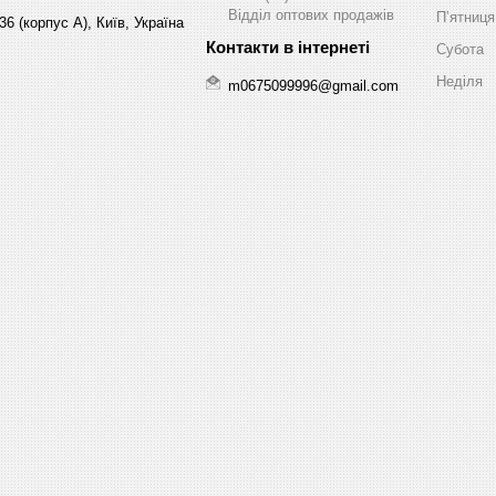
Відділ оптових продажів
Пʼятниця
6 (корпус А), Київ, Україна
Субота
Неділя
m0675099996@gmail.com