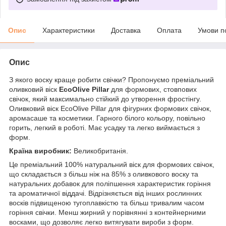
Опис
Характеристики
Доставка
Оплата
Умови п
Опис
З якого воску краще робити свічки? Пропонуємо преміальний
оливковий віск
EcoOlive Pillar
для формових, стовпових
свічок, який максимально стійкий до утворення фростінгу.
Оливковий віск EcoOlive Pillar для фігурних формових свічок,
аромасаше та косметики. Гарного білого кольору, повільно
горить, легкий в роботі. Має усадку та легко виймається з
форм.
Країна виробник:
Великобританія.
Це преміальний 100% натуральний віск для формових свічок,
що складається з більш ніж на 85% з оливкового воску та
натуральних добавок для поліпшення характеристик горіння
та ароматичної віддачі. Відрізняється від інших рослинних
восків підвищеною тугоплавкістю та більш тривалим часом
горіння свічки. Менш жирний у порівнянні з контейнерними
восками, що дозволяє легко витягувати вироби з форм.