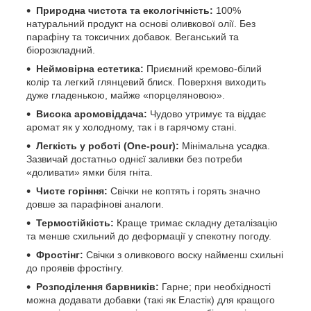
Природна чистота та екологічність:
100%
натуральний продукт на основі оливкової олії. Без
парафіну та токсичних добавок. Веганський та
біорозкладний.
Неймовірна естетика:
Приємний кремово-білий
колір та легкий глянцевий блиск. Поверхня виходить
дуже гладенькою, майже «порцеляновою».
Висока аромовіддача:
Чудово утримує та віддає
аромат як у холодному, так і в гарячому стані.
Легкість у роботі (One-pour):
Мінімальна усадка.
Зазвичай достатньо однієї заливки без потреби
«доливати» ямки біля гніта.
Чисте горіння:
Свічки не коптять і горять значно
довше за парафінові аналоги.
Термостійкість:
Краще тримає складну деталізацію
та менше схильний до деформації у спекотну погоду.
Фростінг:
Свічки з оливкового воску найменш схильні
до проявів фростінгу.
Розподілення барвників:
Гарне; при необхідності
можна додавати добавки (такі як Еластік) для кращого