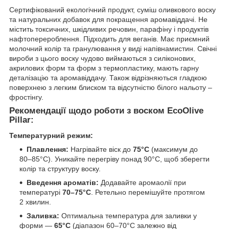
Сертифікований екологічний продукт, суміш оливкового воску
та натуральних добавок для покращення аромавіддачі. Не
містить токсичних, шкідливих речовин, парафіну і продуктів
нафтоперероблення. Підходить для веганів. Має приємний
молочний колір та гранулювання у виді напівнамистин. Свічні
вироби з цього воску чудово виймаються з силіконових,
акрилових форм та форм з термопластику, мають гарну
деталізацію та аромавіддачу. Також відрізняються гладкою
поверхнею з легким блиском та відсутністю білого нальоту –
фростінгу.
Рекомендації щодо роботи з воском EcoOlive
Pillar:
Температурний режим:
Плавлення:
Нагрівайте віск до
75°C
(максимум до
80–85°C). Уникайте перегріву понад 90°C, щоб зберегти
колір та структуру воску.
Введення ароматів:
Додавайте аромаолії при
температурі
70–75°C
. Ретельно перемішуйте протягом
2 хвилин.
Заливка:
Оптимальна температура для заливки у
форми —
65°C
(діапазон 60–70°C залежно від