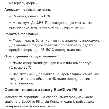
матеріалу форми).
Ароматичне навантаження:
Рекомендовано:
5–10%
.
Максимум: До
12%
. Перевищення цієї межі може
призвести до виділення олії на поверхні свічки.
Робота з формами:
Форми мають бути чистими та кімнатної температури.
Для ідеально гладкої поверхні професіонали радять
прогріти форми до 45–50°C перед заливкою.
Охолодження та «дозрівання»:
Дайте свічці застигнути при кімнатній температурі
(близько 25°C).
Час витримки: Для найкращої аромовіддачі свічка має
«відпочити» щонайменше 48 годин перед першим
запалюванням.
Основні переваги воску EcoOlive Pillar:
Майстри та виробники на європейських форумах часто
виділяють EcoOlive Pillar від Kerax як один із найкращих
матеріалів для формових свічок: