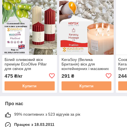
Білий оливковий віск
KeraSoy (Велика
Соєв
преміум EcoOlive Pillar
Британія) віск для
Kera
для свічок для
контейнерних і масажних
Брит
форм\стовпових. Довше
свічок, 500 г, топ класу.
свіч
475
291
244
₴/кг
₴
горить. Велика Британія.
Kerasoy massage
Уп. 1 кг
Купити
Купити
Про нас
99% позитивних з 523 відгуків за рік
Працює з 18.03.2011