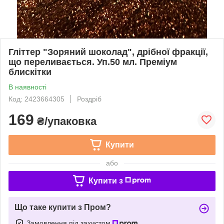
Гліттер "Зоряний шоколад", дрібної фракції,
що переливається. Уп.50 мл. Преміум
блискітки
В наявності
Код: 2423664305
Роздріб
169
₴/упаковка
Купити
або
Купити з
Що таке купити з Пром?
Замовлення під захистом