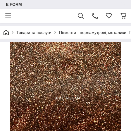
E.FORM
Товари та послуги
Пігменти - перламутрові, металики. Г