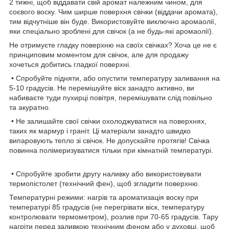
2 тижні, щоб віддавати свій аромат належним чином, для
соєвого воску. Чим ширше поверхня свічки (віддачи аромата),
тим відчутніше він буде. Використовуйте виключно аромаолії,
яки спеціально зроблені для свічок (а не будь-які аромаолії).
Не отримуєте гладку поверхню на своїх свічках? Хоча це не є
принциповим моментом для свічок, але для продажу
хочеться добитись гладкої поверхні.
• Спробуйте підняти, або опустити температуру заливання на
5-10 градусів. Не перемішуйте віск занадто активно, ви
набиваєте туди пухирці повітря, перемішувати слід повільно
та акуратно.
• Не залишайте свої свічки охолоджуватися на поверхнях,
таких як мармур і граніт. Ці матеріали занадто швидко
випаровують тепло зі свічок. Не допускайте протягів! Свічка
повинна полімеризуватися тільки при кімнатній температурі.
• Спробуйте зробити другу наливку або використовувати
термопістолет (технічний фен), щоб згладити поверхню.
Температурні режими: нагрів та ароматизація воску при
температурі 85 градусів (не перегрівати віск, температуру
контролювати термометром), розлив при 70-65 градусів. Тару
нагріти перед заливкою технічним феном або у духовці, щоб