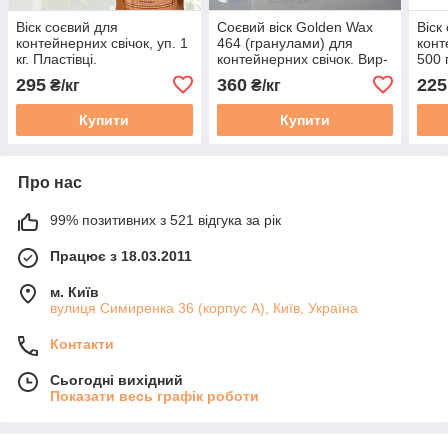
Віск соєвий для
Соєвий віск Golden Wax
Віск
контейнерних свічок, уп. 1
464 (гранулами) для
конт
кг. Пластівці.
контейнерних свічок. Вир-
500 г
во ААК (Швеція). Уп. 1 кг.
295
360
225
₴/кг
₴/кг
Купити
Купити
Про нас
99% позитивних з 521 відгука за рік
Працює з 18.03.2011
м. Київ
вулиця Симиренка 36 (корпус А), Київ, Україна
Контакти
Сьогодні вихідний
Показати весь графік роботи