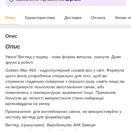
Опис
Характеристики
Доставка
Оплата
Умови п
Опис
Опис
Увага! Вигляд у ящику - нова форма випуска, гранули. Дуже
зручні в роботі.
Golden Wax 464 - надпопулярний соєвий віск у світі. Формула
цього воску розроблена спеціально для того, щоб ви
отримали гладеньку поверхню з першого разу, навіть якщо ви
не витримуєте технологію виготовлення свічки, або
помилились з температурою заливання тощо. Приємним
бонусом до легкості використання стане найкраща
аромавіддача на ринку.
Призначення: для контейнерних свічок, не використовуйте у
чистому вигляді для форм/молдів.
Вигляд: (гранулами). Виробництво ААК Швеція