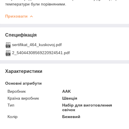
температури були порівняними.
Приховати
Специфікація
sertifikat_464_kuskovoj.pdf
2_54044308569220924541.pdf
Характеристики
Основні атрибути
Виробник
AAK
Країна виробник
Швеція
Тип
Набір для виготовлення
свічок
Колір
Бежевий