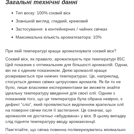
Загальні технічні данні
Тип воску: 100% соєвий віск
Зовнішній вигляд: гладкий, кремовий
Застосування: в контейнерних / чайних свічках
Максимальна кількість ароматизатора: 10%
При якій температурі краще ароматизувати соєвий віск?
Соєвий віск, як правило, ароматизують при температурі 85С.
Цей показник є оптимальним для більшості аромаолій. Однак,
він не є єдиним показником. Деякі аромаолії краще
розкриваються при нижчих температурах. Це, наприклад,
стосується деяких свіжих цитрусових ароматів. Як би то не
було, лише власними експериментами ви зможете знайти
ідеальну температуру введення для своєї олії. Одним з
показників того, що ця температура була обрана невірно, є
дефект “сліз”, який проявляється виділенням крапельок олії
на поверхні свічки після її застигання. Це означає, що
аромаолія не достатньо «вбудована» у віск. В цьому випадку
слід підняти температуру вводу аромаесенції.
Памʼятайте, що свічка повинна полімеризуватись мінімально