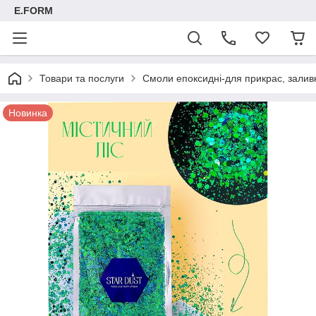
E.FORM
Товари та послуги
Смоли епоксидні-для прикрас, заливк
Новинка