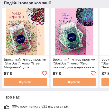
Подібні товари компанії
Брокатний гліттер преміум
Брокатний гліттер преміум
Брок
"StarDust", колір "Green
"StarDust", колір "Хвіст
"Sta
Маджента", для
павича", для додавання в
"Акв
додавання в епоксидну
епоксидну смолу, уп. 10 г
дода
87
87
87
₴
₴
смолу, уп. 10 г
смол
Купити
Купити
Про нас
99% позитивних з 521 відгука за рік