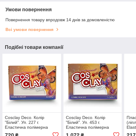
Умови повернення
Повернення товару впродовж 14 днів за домовленістю
Всі умови повернення
Подібні товари компанії
Cosclay Deco. Колір
Cosclay Deco. Колір
Плас
"Білий". Уп. 227 г.
"Білий". Уп. 453 г.
(ліп
Еластична полімерна
Еластична полімерна
Elas
глина для ліплення
глина для ліплення
елас
720
1 072
217
₴
₴