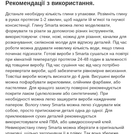
Рекомендації з використання.
Дістаньте необхідну кількість глини з упаковки. Розімніть глину
в руках протягом 1-2 хвилин, щоб надати їй м'якої та гнучкої
консистенції. Глину Smarta можна легко моделювати,
формувати та різати за допомогою різних інструментів,
використовуючи: стеки, ножі, ножиці для різання; качалки для
розкачування; силіконові молди для відтиску деталей. Під час
роботи можна додавати невелику кількість води, якщо глина
починає підсихати. Готові вироби з Smarta сушаться на повітрі
при кімнатній температурі протягом 24-48 годин в залежності
від товщини виробу. Під час сушіння час від часу потрібно
перевертати вироби, щоб забезпечити рівномірне висихання.
Товстіші вироби можуть висихати до 4 днів. Висушені вироби
можна пофарбувати акриловими, олійними фарбами, або
пастелями. Для кращого захисту поверхні рекомендується
покрити лаком (целюлозним або синтетичним). При
необхідності можна легко зашкурити вироби наждачним
папером. Вологу глину Smarta можна легко з'єднувати між
собою, просто притискаючи деталі одна до одної. Для
приклеювання сухих деталей рекомендується
використовувати клей ПВА, або швидкосохнучий клей.
Невикористану глину Smarta можна зберігати в оригінальній
упаковці, щільно загорнувши її в плівку. Так вона збереже