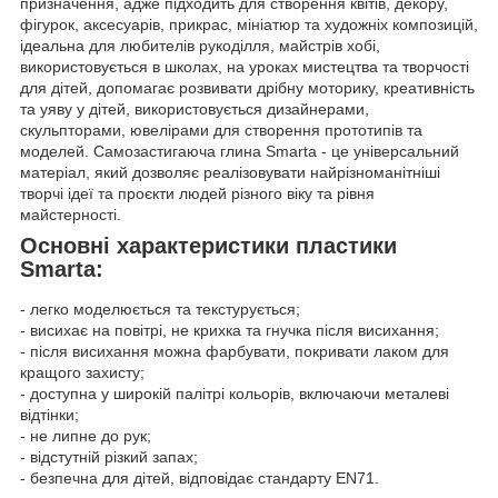
призначення, адже підходить для створення квітів, декору,
фігурок, аксесуарів, прикрас, мініатюр та художніх композицій,
ідеальна для любителів рукоділля, майстрів хобі,
використовується в школах, на уроках мистецтва та творчості
для дітей, допомагає розвивати дрібну моторику, креативність
та уяву у дітей, використовується дизайнерами,
скульпторами, ювелірами для створення прототипів та
моделей. Самозастигаюча глина Smarta - це універсальний
матеріал, який дозволяє реалізовувати найрізноманітніші
творчі ідеї та проєкти людей різного віку та рівня
майстерності.
Основні характеристики пластики
Smarta:
- легко моделюється та текстурується;
- висихає на повітрі, не крихка та гнучка після висихання;
- після висихання можна фарбувати, покривати лаком для
кращого захисту;
- доступна у широкій палітрі кольорів, включаючи металеві
відтінки;
- не липне до рук;
- відстутній різкий запах;
- безпечна для дітей, відповідає стандарту EN71.