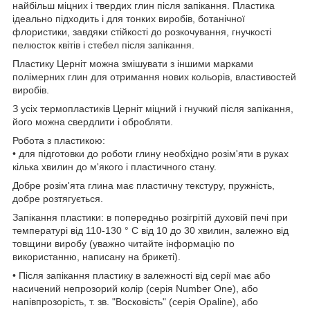
найбільш міцних і твердих глин після запікання. Пластика
ідеально підходить і для тонких виробів, ботанічної
флористики, завдяки стійкості до розкочування, гнучкості
пелюсток квітів і стебел після запікання.
Пластику Церніт можна змішувати з іншими марками
полімерних глин для отримання нових кольорів, властивостей
виробів.
З усіх термопластиків Церніт міцний і гнучкий після запікання,
його можна свердлити і обробляти.
Робота з пластикою:
• для підготовки до роботи глину необхідно розім'яти в руках
кілька хвилин до м'якого і пластичного стану.
Добре розім'ята глина має пластичну текстуру, пружність,
добре розтягується.
Запікання пластики: в попередньо розігрітій духовій печі при
температурі від 110-130 ° C від 10 до 30 хвилин, залежно від
товщини виробу (уважно читайте інформацію по
використанню, написану на брикеті).
• Після запікання пластику в залежності від серії має або
насичений непрозорий колір (серія Number One), або
напівпрозорість, т. зв. "Восковість" (серія Opaline), або