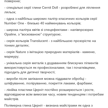
поверхню;
- спеціальні серії глини Cernit Doll - розроблені для ліплення
ляльок;
- одна з найбільш широких палітр класичних кольорів серії
Number One - близько 40 найменувань кольорів;
- широка палітра квітів зі спецефектами - напівпрозорих
Opaline, з "воскованою" структурою;
- серія кольорів Translucent - з найбільшою прозорістю на
тонких деталях;
- серія Nature з імітацією природних матеріалів - каменю,
мармуру;
- унікальна серія металік з додаванням блискучих пігментів
використовується як професіоналами, так і початківцями,
підходить для дитячої творчості;
- вироби після запікання можна піддавати обробці -
шліфуванню, поліруванню, покриття лаками, фарбами;
- лінійка пластики Церніт постійно розширюється і росте,
відповідаючи всім вимогам часу, новим тенденціям і потребам
майстрів.
Полімерна глина Церніт - визнана майстрами як одна з