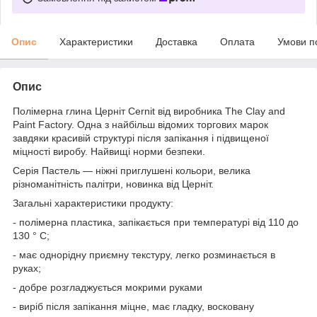
Опис
Характеристики
Доставка
Оплата
Умови п
Опис
Полімерна глина Церніт Cernit від виробника The Clay and
Paint Factory. Одна з найбільш відомих торгових марок
завдяки красивій структурі після запікання і підвищеної
міцності виробу. Найвищі норми безпеки.
Серія Пастель ― ніжні приглушені кольори, велика
різноманітність палітри, новинка від Церніт.
Загальні характеристики продукту:
- полімерна пластика, запікається при температурі від 110 до
130 ° С;
- має однорідну приємну текстуру, легко розминається в
руках;
- добре розгладжується мокрими руками
- виріб після запікання міцне, має гладку, восковану