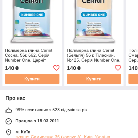
Полімерна глина Cernit
Полімерна глина Cernit
Полі
Сосна, 56г, 662. Серія
(Бельгія) 56 г. Тілесний,
Смар
Number One. Церніт
№425. Серія Number One.
Сері
Церніт
140
140
140
₴
₴
Купити
Купити
Про нас
99% позитивних з 523 відгуків за рік
Працює з 18.03.2011
м. Київ
вулиця Симиренка 36 (корпус А), Київ, Україна