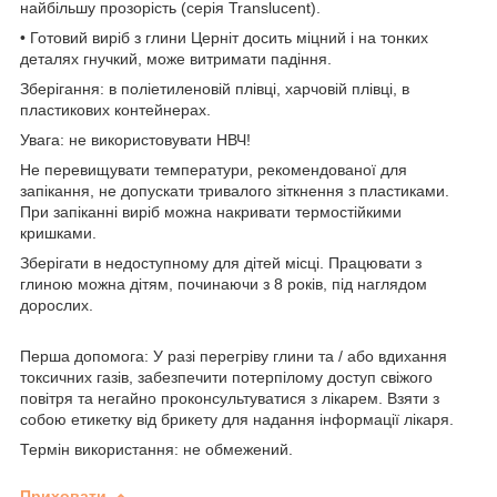
найбільшу прозорість (серія Translucent).
• Готовий виріб з глини Церніт досить міцний і на тонких
деталях гнучкий, може витримати падіння.
Зберігання: в поліетиленовій плівці, харчовій плівці, в
пластикових контейнерах.
Увага: не використовувати НВЧ!
Не перевищувати температури, рекомендованої для
запікання, не допускати тривалого зіткнення з пластиками.
При запіканні виріб можна накривати термостійкими
кришками.
Зберігати в недоступному для дітей місці. Працювати з
глиною можна дітям, починаючи з 8 років, під наглядом
дорослих.
Перша допомога: У разі перегріву глини та / або вдихання
токсичних газів, забезпечити потерпілому доступ свіжого
повітря та негайно проконсультуватися з лікарем. Взяти з
собою етикетку від брикету для надання інформації лікаря.
Термін використання: не обмежений.
Приховати