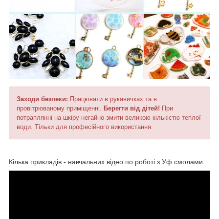
Заходи безпеки:
Працювати в рукавичках та в
провітрюваному приміщенні.
Берегти від дітей!
При
потраплянні на шкіру негайно змити великою кількістю теплої
води. Тільки для професійного використання.
Кілька прикладів - навчальних відео по роботі з Уф смолами