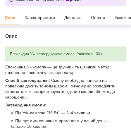
Опис
Характеристики
Доставка
Оплата
Умови п
Опис
Епоксидна УФ затверджуюча смола. Упаковка 100 г
Епоксидна УФ-смола — це зручний та швидкий метод
створення поверхні у вигляді глазурі.
Спосіб застосування:
Смолу необхідно нанести на
поверхню досить тонким шаром і рівномірно розподілити
(можна також використовувати відкриті молди або молди-
кабошони).
Затвердіння смоли:
Під УФ-лампою (36 Вт) — 2–4 хвилини.
Під прямим сонячним промінням у ясний день —
близько 10 хвилин.