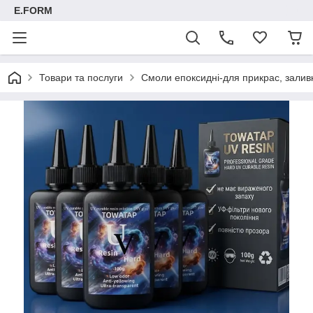
E.FORM
Товари та послуги
Смоли епоксидні-для прикрас, заливк