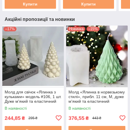
Купити
Купити
Акційні пропозиції та новинки
–17%
Новинка
–15%
Молд для свічок «Ялинка з
Молд «Ялинка в норвезькому
кульками» модель #106, 1 шт.
стилі», прибл. 11 см, М, дуже
Дуже м'який та еластичний
м'який та еластичний
силікон
силікон, 1 шт.
В наявності
В наявності
244,85
376,55
₴
₴
295 ₴
443 ₴