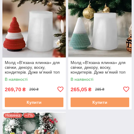
Молд «В'язана ялинка» для
Молд «В'язана ялинка» для
свічки, декору, воску,
свічки, декору, воску,
кондитерів. Дуже м'який топ
кондитерів. Дуже м'який топ
силікон. 1 шт. М. 755. Ок. 8
силікон. 1 шт. М. 7552. Ок. 8
В наявності
В наявності
см
см
269,70
265,05
₴
₴
290 ₴
285 ₴
Купити
Купити
Новинка
–7%