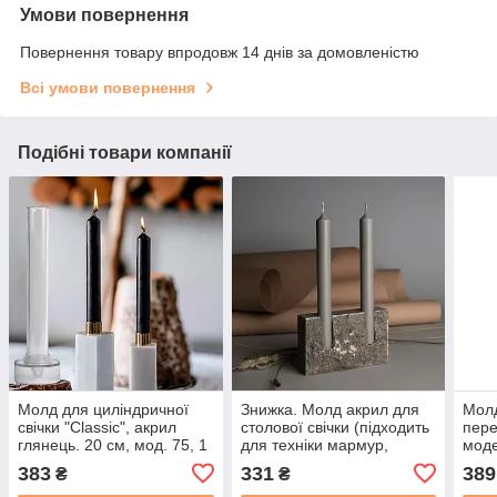
Умови повернення
Повернення товару впродовж 14 днів за домовленістю
Всі умови повернення
Подібні товари компанії
Молд для циліндричної
Знижка. Молд акрил для
Молд
свічки "Classic", акрил
столової свічки (підходить
пере
глянець. 20 см, мод. 75, 1
для техніки мармур,
моде
шт.
тріщини). Мод. 56, 1 шт
воск
383
331
389
₴
₴