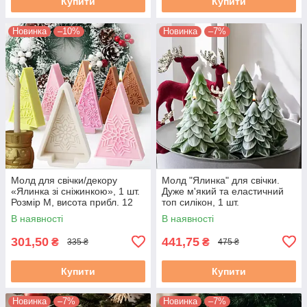
Купити
Купити
Новинка
–10%
Новинка
–7%
Молд для свічки/декору
Молд "Ялинка" для свічки.
«Ялинка зі сніжинкою», 1 шт.
Дуже м'який та еластичний
Розмір М, висота прибл. 12
топ силікон, 1 шт.
см
В наявності
В наявності
301,50
441,75
₴
₴
335 ₴
475 ₴
Купити
Купити
Новинка
–7%
Новинка
–7%