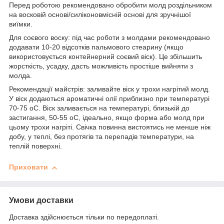
Перед роботою рекомендовано обробити молд роздільником
на восковій основі/силіконовмісній основі для зручнішої
виїмки.
Для соєвого воску: під час роботи з молдами рекомендовано
додавати 10-20 відсотків пальмового стеарину (якщо
використовується контейнерний соєвий віск). Це збільшить
жорсткість, усадку, дасть можливість простіше вийняти з
молда.
Рекомендації майстрів: заливайте віск у трохи нагрітий молд.
У віск додаються ароматичні олії приблизно при температурі
70-75 оС. Віск заливається на температурі, близькій до
застигання, 50-55 оС, ідеально, якщо форма або молд при
цьому трохи нагріті. Свічка повинна вистоятись не менше ніж
добу, у теплі, без протягів та перепадів температури, на
теплій поверхні.
Приховати
Умови доставки
Доставка здійснюється тільки по передоплаті.