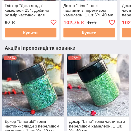
Гліттер "Дика ягода"
Декор "Lime" тонкі
Деко
хамелеон 234, дрібний
частинки з переливом
част
розмір частинок, для
хамелеон, 1 шт. Уп. 40 мл
пере
декору смоли в техніці
шт. 
97
102,75
102
₴
₴
137 ₴
ResinArt. Уп. 25мл
Купити
Купити
Акційні пропозиції та новинки
–25%
–25%
Декор "Emerald" тонкі
Декор "Lime" тонкі частинки з
частинкислюди з переливом
переливом хамелеон, 1 шт.
хамелеон, 1 шт. Уп. 40 мл
Уп. 40 мл