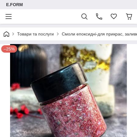
E.FORM
Товари та послуги
Смоли епоксидні-для прикрас, заливк
–25%