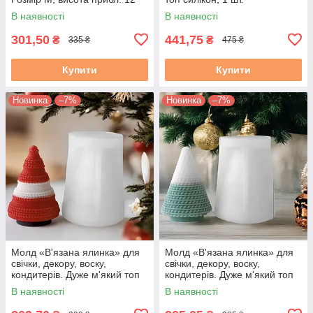
см
В наявності
В наявності
301,50
441,75
₴
₴
335 ₴
475 ₴
Купити
Купити
Новинка
–7%
Новинка
–7%
Молд «В'язана ялинка» для
Молд «В'язана ялинка» для
свічки, декору, воску,
свічки, декору, воску,
кондитерів. Дуже м'який топ
кондитерів. Дуже м'який топ
силікон. 1 шт. М. 755. Ок. 8
силікон. 1 шт. М. 7552. Ок. 8
В наявності
В наявності
см
см