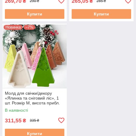
269,70
265,05
₴
₴
290 ₴
285 ₴
Купити
Купити
Новинка
–7%
Молд для свічки/декору
«Ялинка та сніговий ліс», 1
шт. Розмір М, висота прибл.
12 см
В наявності
311,55
₴
335 ₴
Купити