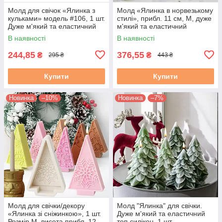
Молд для свічок «Ялинка з
Молд «Ялинка в норвезькому
кульками» модель #106, 1 шт.
стилі», прибл. 11 см, М, дуже
Дуже м'який та еластичний
м'який та еластичний
силікон
силікон, 1 шт.
В наявності
В наявності
244,85
376,55
₴
₴
295 ₴
443 ₴
Купити
Купити
Новинка
–10%
Новинка
–7%
Молд для свічки/декору
Молд "Ялинка" для свічки.
«Ялинка зі сніжинкою», 1 шт.
Дуже м'який та еластичний
Розмір М, висота прибл. 12
топ силікон, 1 шт.