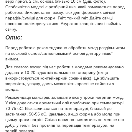
верх прибл. 2 см, основа близько 10 см (див. фото).
Особливістю моделі є розбірний низ, який замикається перед
роботою. Використання воску: віск для формових свічок/
парафін/суміші для форм. Гніт: тонкий гніт. Дайте свічці
повністю полімеризуватися. Акуратно клацніть низ і вийміть
свічку.
Опис:
Перед роботою рекомендовано обробити молд роздільником
на восковій основі/силіконовмісній основі для зручнішої
виїмки.
Для соєвого воску: під час роботи з молдами рекомендовано
додавати 10-20 відсотків пальмового стеарину (якщо
використовується контейнерний соєвий віск). Це збільшить
жорсткість, усадку, дасть можливість простіше вийняти з
молда.
Рекомендації майстрів: заливайте віск у трохи нагрітий молд.
У віск додаються ароматичні олії приблизно при температурі
70-75 оС. Віск заливається на температурі, близькій до
застигання, 50-55 оС, ідеально, якщо форма або молд при
цьому трохи нагріті. Свічка повинна вистоятись не менше ніж
добу, у теплі, без протягів та перепадів температури, на
теплій поверхні.