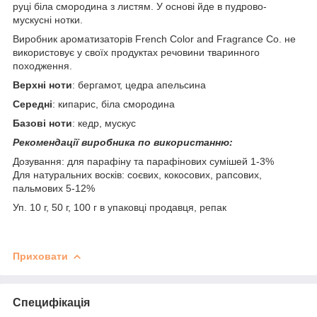
руці біла смородина з листям. У основі йде в пудрово-
мускусні нотки.
Виробник ароматизаторів French Color and Fragrance Co. не
використовує у своїх продуктах речовини тваринного
походження.
Верхні ноти
: бергамот, цедра апельсина
Середні
: кипарис, біла смородина
Базові ноти
: кедр, мускус
Рекомендації виробника по використанню:
Дозування: для парафіну та парафінових сумішей 1-3%
Для натуральних восків: соєвих, кокосових, рапсових,
пальмових 5-12%
Уп. 10 г, 50 г, 100 г в упаковці продавця, репак
Приховати
Специфікація