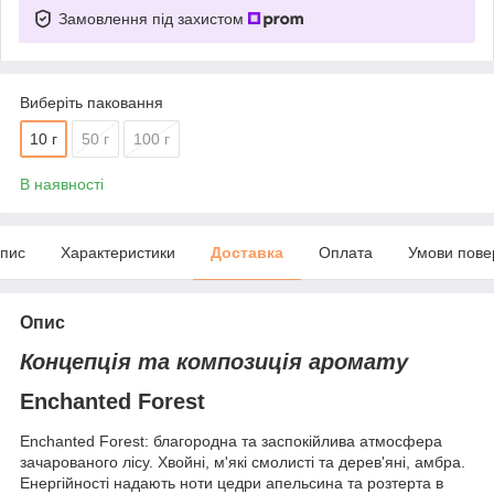
Замовлення під захистом
Виберіть паковання
10 г
50 г
100 г
В наявності
пис
Характеристики
Доставка
Оплата
Умови пове
Опис
Концепція та композиція аромату
Enchanted Forest
Enchanted Forest: благородна та заспокійлива атмосфера
зачарованого лісу. Хвойні, м'які смолисті та дерев'яні, амбра.
Енергійності надають ноти цедри апельсина та розтерта в