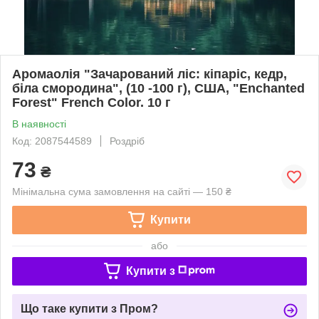
Аромаолія "Зачарований ліс: кіпаріс, кедр,
біла смородина", (10 -100 г), США, "Enchanted
Forest" French Color. 10 г
В наявності
Код: 2087544589
Роздріб
73
₴
Мінімальна сума замовлення на сайті — 150 ₴
Купити
або
Купити з
Що таке купити з Пром?