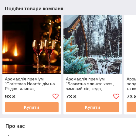
Подібні товари компанії
Аромаолія преміум
Аромаолія преміум
Аром
"Christmas Hearth: дім на
"Блакитна ялинка: хвоя,
полу
Різдво: ялинка,
зимовий ліс, кедр,
та ко
мандарини, камін, лікер",
смолянисті". США, 10-100
США,
93
73
73
₴
₴
США, 10 г - 100г,
г, "Blue Spruce". CS 10 г
Color
"Christmas Hearth". CS
Купити
Купити
Про нас