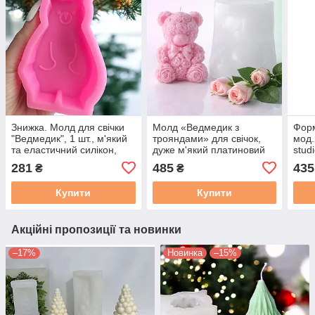
Знижка. Молд для свічки
Молд «Ведмедик з
Форм
"Ведмедик", 1 шт., м'який
трояндами» для свічок,
мод.
та еластичний силікон,
дуже м'який платиновий
stud
висота близько 9 см
силікон. 1 шт. Розмір М.
плат
281
485
435
₴
₴
5435
Купити
Купити
Акційні пропозиції та новинки
–17%
Новинка
–15%