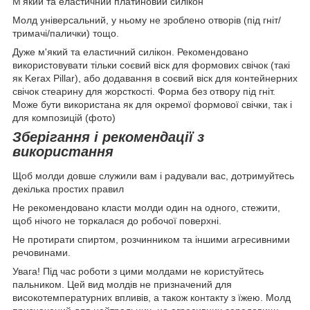
М'який та еластичний платиновий силікон
Молд універсальний, у ньому не зроблено отворів (під гніт/
тримачі/палички) тощо.
Дуже м'який та еластичний силікон. Рекомендовано
використовувати тільки соєвий віск для формових свічок (такі
як Kerax Pillar), або додавання в соєвий віск для контейнерних
свічок стеарину для жорсткості. Форма без отвору під гніт.
Може бути використана як для окремої формової свічки, так і
для композицій (фото)
Зберігання і рекомендації з
використання
Щоб молди довше служили вам і радували вас, дотримуйтесь
декілька простих правил
Не рекомендовано класти молди один на одного, стежити,
щоб нічого не торкалася до робочої поверхні.
Не протирати спиртом, розчинником та іншими агресивними
речовинами.
Увага! Під час роботи з цими молдами не користуйтесь
пальником. Цей вид молдів не призначений для
високотемпературних впливів, а також контакту з їжею. Молд