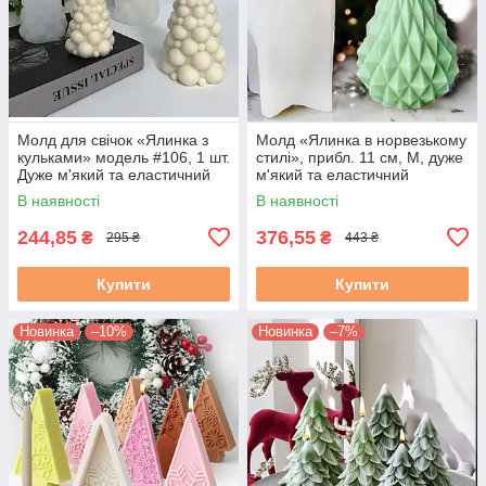
Молд для свічок «Ялинка з
Молд «Ялинка в норвезькому
кульками» модель #106, 1 шт.
стилі», прибл. 11 см, М, дуже
Дуже м'який та еластичний
м'який та еластичний
силікон
силікон, 1 шт.
В наявності
В наявності
244,85
376,55
₴
₴
295 ₴
443 ₴
Купити
Купити
Новинка
–10%
Новинка
–7%