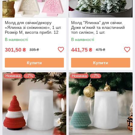
Молд для свічки/декору
Молд "Ялинка" для свічки.
«Ялинка зі сніжинкою», 1 шт.
Дуже м'який та еластичний
Розмір М, висота прибл. 12
топ силікон, 1 шт.
см
В наявності
В наявності
301,50
441,75
₴
₴
335 ₴
475 ₴
Купити
Купити
Новинка
–7%
Новинка
–7%