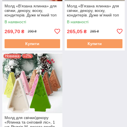
Молд «В'язана ялинка» для
Молд «В'язана ялинка» для
свічки, декору, воску,
свічки, декору, воску,
кондитерів. Дуже м'який топ
кондитерів. Дуже м'який топ
силікон. 1 шт. М. 755. Ок. 8
силікон. 1 шт. М. 7552. Ок. 8
В наявності
В наявності
см
см
269,70
265,05
₴
₴
290 ₴
285 ₴
Купити
Купити
Новинка
–7%
Молд для свічки/декору
«Ялинка та сніговий ліс», 1
шт. Розмір М, висота прибл.