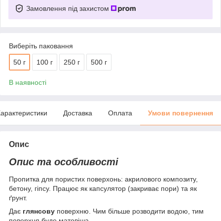
Замовлення під захистом
Виберіть паковання
50 г
100 г
250 г
500 г
В наявності
арактеристики
Доставка
Оплата
Умови повернення
Опис
Опис та особливості
Пропитка для пористих поверхонь: акрилового композиту,
бетону, гіпсу. Працює як капсулятор (закриває пори) та як
ґрунт.
Дає
глянсову
поверхню. Чим більше розводити водою, тим
поверхня буде матовіша.