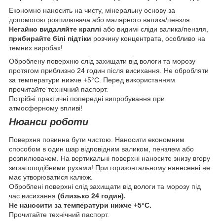
Економно наносить на чисту, мінеральну основу за
допомогою розпилювача або малярного валика/пензля.
Негайно видаляйте краплі
або видимі сліди валика/пензля,
прибирайте білі підтіки
розчину концентрата, особливо на
темних виробах!
Оброблену поверхню слід захищати від вологи та морозу
протягом приблизно 24 годин після висихання. Не обробляти
за температури нижче +5°С. Перед використанням
прочитайте технічний паспорт.
Потрібні практичні попередні випробування при
атмосферному впливі!
Нюанси роботи
Поверхня повинна бути чистою. Наносити економним
способом в один шар відповідним валиком, пензлем або
розпилювачем. На вертикальні поверхні наносите знизу вгору
зигзагоподібними рухами! При горизонтальному нанесенні не
має утворюватися калюж.
Оброблені поверхні слід захищати від вологи та морозу під
час висихання
(близько 24 годин).
Не наносити за температури нижче +5°С.
Прочитайте технічний паспорт.