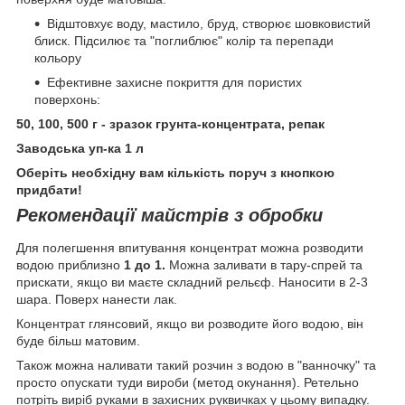
Відштовхує воду, мастило, бруд, створює шовковистий
блиск. Підсилює та "поглиблює" колір та перепади
кольору
Ефективне захисне покриття для пористих
поверхонь:
50, 100, 500 г - зразок грунта-концентрата, репак
Заводська уп-ка 1 л
Оберіть необхідну вам кількість поруч з кнопкою
придбати!
Рекомендації майстрів з обробки
Для полегшення впитування концентрат можна розводити
водою приблизно
1 до 1.
Можна заливати в тару-спрей та
прискати, якщо ви маєте складний рельєф. Наносити в 2-3
шара. Поверх нанести лак.
Концентрат глянсовий, якщо ви розводите його водою, він
буде більш матовим.
Також можна наливати такий розчин з водою в "ванночку" та
просто опускати туди вироби (метод окунання). Ретельно
потріть виріб руками в захисних руквичках у цьому випадку.