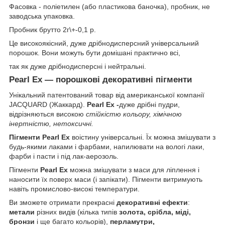
Фасовка - поліетилен (або пластикова баночка), пробник, не
заводська упаковка.
Пробник брутто 2г\+-0,1 р.
Це високоякісний, дуже дрібнодисперсний універсальний
порошок. Вони можуть бути домішані практично всі,
так як дуже дрібнодисперсні і нейтральні.
Pearl Ex ― порошкові декоративні пігменти
Унікальний патентований товар від американської компанії
JACQUARD (Жаккард).
Pearl Ex -
дуже дрібні пудри,
відрізняються високою
стійкістю кольору, хімічною
інертністю, нетоксичні.
Пігменти Pearl Ex
воістину універсальні. Їх можна змішувати з
будь-якими лаками і фарбами, напилювати на вологі лаки,
фарби і пасти і під лак-аерозоль.
Пігменти
Pearl Ex
можна змішувати з маси для ліплення і
наносити їх поверх маси (і запікати). Пігменти витримують
навіть промислово-високі температури.
Ви зможете отримати прекрасні
декоративні ефекти
:
метали
різних видів (кілька типів
золота, срібла, міді,
бронзи
і ще багато кольорів),
перламутри,