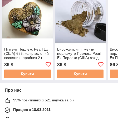
Пігмент Перлекс Pearl Ex
Високоякісні пігменти
Висо
(США) 685, колір зелений
перламутр Перлекс Pearl
перл
весняний, пробник 2 г.
Ex Перлекс (США) захід
Ex П
золото 665, пробник 2 г
золо
86
86
86
₴
₴
Купити
Купити
Про нас
99% позитивних з 521 відгука за рік
Працює з 18.03.2011