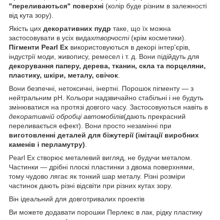
"переливаються" поверхні
(колір буде різним в залежності
від кута зору).
Якість цих
декоративних пудр
таке, що їх можна
застосовувати в усіх видах
творчості
(крім косметики).
Пігменти Pearl Ex
використовуються в декорі інтер'єрів,
індустрії моди, живопису, ремесел і т. д. Вони підійдуть для
декорування паперу, дерева, тканин, скла та порцеляни,
пластику, шкіри, металу, свічок
.
Вони безпечні, нетоксичні, інертні. Порошок пігменту ― з
нейтральним рН. Кольори надзвичайно стабільні і не будуть
змінюватися на протязі довгого часу.
Застосовуються навіть в
декоративній обробці автомобілів
(дають прекрасний
переливається ефект). Вони просто незамінні при
виготовленні деталей для біжутерії (імітації виробних
каменів і перламутру)
.
Pearl Ex створює металевий вигляд, не будучи металом.
Частинки ― дрібні плоскі пластинки з двома поверхнями,
тому чудово лягає як тонкий шар металу. Різні розміри
частинок дають різні відсвіти при різних кутах зору.
Він ідеальний для довготривалих проектів
Ви можете додавати порошки Перлекс в лак, рідку пластику