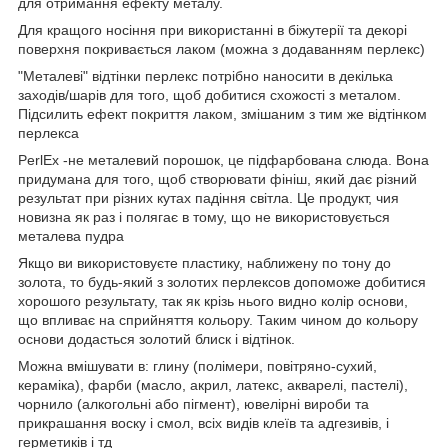
для отримання ефекту металу.
Для кращого носіння при використанні в біжутерії та декорі
поверхня покривається лаком (можна з додаванням перлекс)
"Металеві" відтінки перлекс потрібно наносити в декілька
заходів/шарів для того, щоб добитися схожості з металом.
Підсилить ефект покриття лаком, змішаним з тим же відтінком
перлекса
PerlEx -не металевий порошок, це підфарбована слюда. Вона
придумана для того, щоб створювати фініш, який дає різний
результат при різних кутах падіння світла. Це продукт, чия
новизна як раз і полягає в тому, що не використовується
металева пудра
Якщо ви використовуєте пластику, наближену по тону до
золота, то будь-який з золотих перлексов допоможе добитися
хорошого результату, так як крізь нього видно колір основи,
що впливає на сприйняття кольору. Таким чином до кольору
основи додасться золотий блиск і відтінок.
Можна вмішувати в: глину (полімери, повітряно-сухий,
кераміка), фарби (масло, акрил, латекс, акварелі, пастелі),
чорнило (алкогольні або пігмент), ювелірні вироби та
прикрашання воску і смол, всіх видів клеїв та адгезивів, і
герметиків і тд